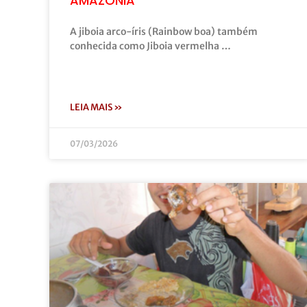
AMAZÔNIA
A jiboia arco-íris (Rainbow boa) também
conhecida como Jiboia vermelha …
LEIA MAIS »
07/03/2026