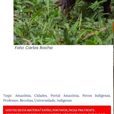
Foto: Carlos Rocha
Tags:
,
,
,
,
Amazônia
Cidades
Portal Amazônia
Povos Indígenas
,
,
,
Professor
Receitas
Universidade
indígenas
GOSTOU DESTA MATÉRIA? ENTÃO, POR FAVOR, PASSA PRA FRENTE.