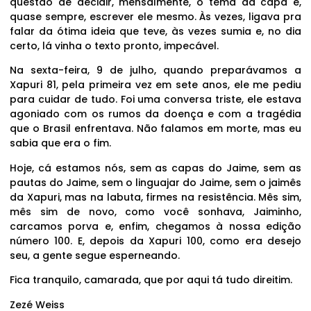
questão de decidir, mensalmente, o tema da capa e,
quase sempre, escrever ele mesmo. Às vezes, ligava pra
falar da ótima ideia que teve, às vezes sumia e, no dia
certo, lá vinha o texto pronto, impecável.
Na sexta-feira, 9 de julho, quando preparávamos a
Xapuri 81, pela primeira vez em sete anos, ele me pediu
para cuidar de tudo. Foi uma conversa triste, ele estava
agoniado com os rumos da doença e com a tragédia
que o Brasil enfrentava. Não falamos em morte, mas eu
sabia que era o fim.
Hoje, cá estamos nós, sem as capas do Jaime, sem as
pautas do Jaime, sem o linguajar do Jaime, sem o jaimês
da Xapuri, mas na labuta, firmes na resistência. Mês sim,
mês sim de novo, como você sonhava, Jaiminho,
carcamos porva e, enfim, chegamos à nossa edição
número 100. E, depois da Xapuri 100, como era desejo
seu, a gente segue esperneando.
Fica tranquilo, camarada, que por aqui tá tudo direitim.
Zezé Weiss