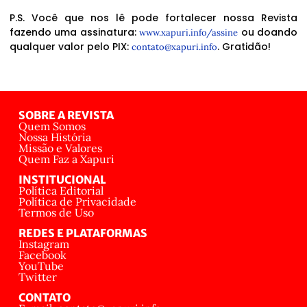
P.S. Você que nos lê pode fortalecer nossa Revista
fazendo uma assinatura:
ou doando
www.xapuri.info/assine
qualquer valor pelo PIX:
. Gratidão!
contato@xapuri.info
SOBRE A REVISTA
Quem Somos
Nossa História
Missão e Valores
Quem Faz a Xapuri
INSTITUCIONAL
Política Editorial
Política de Privacidade
Termos de Uso
REDES E PLATAFORMAS
Instagram
Facebook
YouTube
Twitter
CONTATO