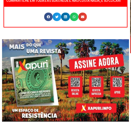
COMPARTILHE EM TODAS AS SUAS REDES. NÃO CUSTA NADA, É SÓ CLICAR!