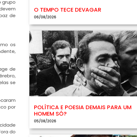
o grupo
e devem
O TEMPO TECE DEVAGAR
apaz de
06/08/2026
como os
ndente,
 age de
érebro,
elas se
locaram
POLÍTICA E POESIA DEMAIS PARA UM
sco por
HOMEM SÓ?
05/08/2026
icidade
fora do