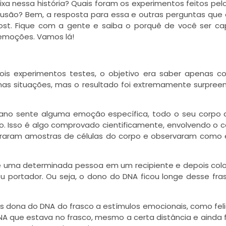
a nessa história? Quais foram os experimentos feitos pel
lusão? Bem, a resposta para essa e outras perguntas qu
ost. Fique com a gente e saiba o porquê de você ser c
 emoções. Vamos lá!
dois experimentos testes, o objetivo era saber apenas 
s situações, mas o resultado foi extremamente surpree
ano sente alguma emoção específica, todo o seu corpo
o. Isso é algo comprovado cientificamente, envolvendo o c
 tiraram amostras de células do corpo e observaram como 
de uma determinada pessoa em um recipiente e depois co
u portador. Ou seja, o dono do DNA ficou longe desse fra
as dona do DNA do frasco a estímulos emocionais, como fel
NA que estava no frasco, mesmo a certa distância e ainda 