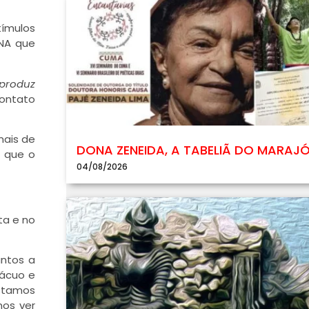
ímulos
DNA que
produz
contato
nais de
DONA ZENEIDA, A TABELIÃ DO MARAJ
 que o
04/08/2026
ta e no
untos a
vácuo e
estamos
nos ver