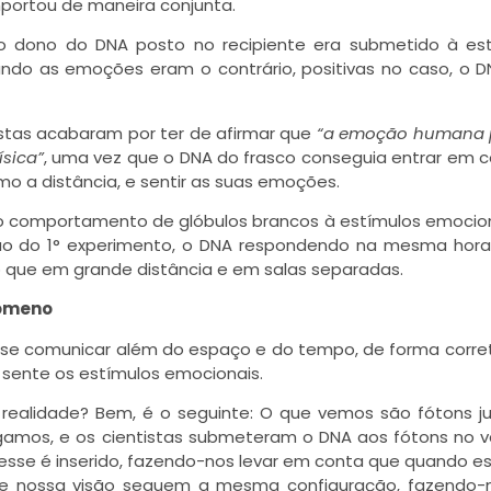
portou de maneira conjunta.
o dono do DNA posto no recipiente era submetido à est
ndo as emoções eram o contrário, positivas no caso, o 
stas acabaram por ter de afirmar que
“a emoção humana 
ísica”
, uma vez que o DNA do frasco conseguia entrar em 
o a distância, e sentir as suas emoções.
o comportamento de glóbulos brancos à estímulos emocio
ão do 1° experimento, o DNA respondendo na mesma hora
 que em grande distância e em salas separadas.
nômeno
e se comunicar além do espaço e do tempo, de forma corre
ente os estímulos emocionais.
 realidade? Bem, é o seguinte: O que vemos são fótons j
gamos, e os cientistas submeteram o DNA aos fótons no 
sse é inserido, fazendo-nos levar em conta que quando 
de nossa visão seguem a mesma configuração, fazendo-