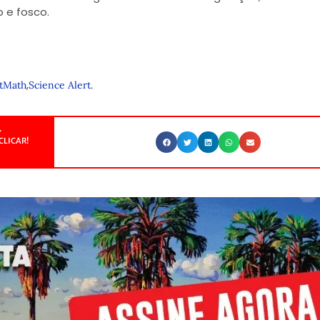
 e fosco.
,
tMath
Science Alert.
.
CLICAR!