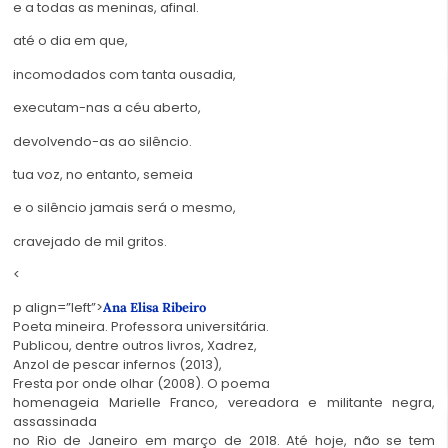
e a todas as meninas, afinal.
até o dia em que,
incomodados com tanta ousadia,
executam-nas a céu aberto,
devolvendo-as ao silêncio.
tua voz, no entanto, semeia
e o silêncio jamais será o mesmo,
cravejado de mil gritos.
<
p align=”left”>
Ana Elisa Ribeiro
Poeta mineira. Professora universitária.
Publicou, dentre outros livros, Xadrez,
Anzol de pescar infernos (2013),
Fresta por onde olhar (2008). O poema
homenageia Marielle Franco, vereadora e militante negra,
assassinada
no Rio de Janeiro em março de 2018. Até hoje, não se tem