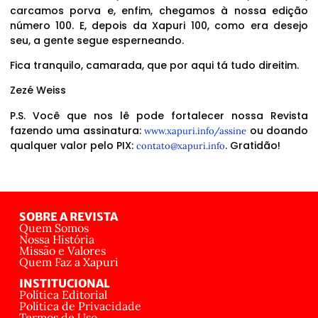
carcamos porva e, enfim, chegamos à nossa edição
número 100. E, depois da Xapuri 100, como era desejo
seu, a gente segue esperneando.
Fica tranquilo, camarada, que por aqui tá tudo direitim.
Zezé Weiss
P.S. Você que nos lê pode fortalecer nossa Revista
fazendo uma assinatura:
ou doando
www.xapuri.info/assine
qualquer valor pelo PIX:
. Gratidão!
contato@xapuri.info
SOBRE A REVISTA
Quem Somos
Nossa História
Missão e Valores
Quem Faz a Xapuri
INSTITUCIONAL
Política Editorial
Política de Privacidade
Termos de Uso