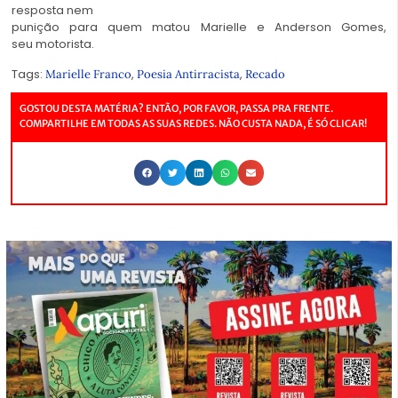
resposta nem
punição para quem matou Marielle e Anderson Gomes,
seu motorista.
Tags:
,
,
Marielle Franco
Poesia Antirracista
Recado
GOSTOU DESTA MATÉRIA? ENTÃO, POR FAVOR, PASSA PRA FRENTE.
COMPARTILHE EM TODAS AS SUAS REDES. NÃO CUSTA NADA, É SÓ CLICAR!