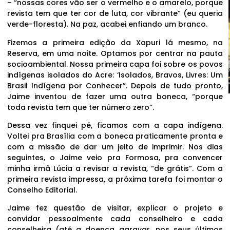
– “nossas cores vão ser o vermelho e o amarelo, porque
revista tem que ter cor de luta, cor vibrante” (eu queria
verde-floresta). Na paz, acabei enfiando um branco.
Fizemos a primeira edição da Xapuri lá mesmo, na
Reserva, em uma noite. Optamos por centrar na pauta
socioambiental. Nossa primeira capa foi sobre os povos
indígenas isolados do Acre: ‘Isolados, Bravos, Livres: Um
Brasil Indígena por Conhecer”. Depois de tudo pronto,
Jaime inventou de fazer uma outra boneca, “porque
toda revista tem que ter número zero”.
Dessa vez finquei pé, ficamos com a capa indígena.
Voltei pra Brasília com a boneca praticamente pronta e
com a missão de dar um jeito de imprimir. Nos dias
seguintes, o Jaime veio pra Formosa, pra convencer
minha irmã Lúcia a revisar a revista, “de grátis”. Com a
primeira revista impressa, a próxima tarefa foi montar o
Conselho Editorial.
Jaime fez questão de visitar, explicar o projeto e
convidar pessoalmente cada conselheiro e cada
conselheira (até a doença agravar, nos seus últimos