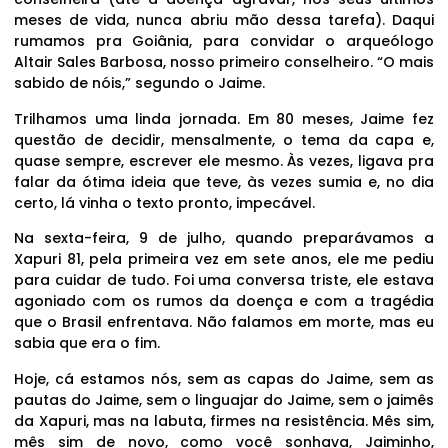
meses de vida, nunca abriu mão dessa tarefa). Daqui
rumamos pra Goiânia, para convidar o arqueólogo
Altair Sales Barbosa, nosso primeiro conselheiro. “O mais
sabido de nóis,” segundo o Jaime.
Trilhamos uma linda jornada. Em 80 meses, Jaime fez
questão de decidir, mensalmente, o tema da capa e,
quase sempre, escrever ele mesmo. Às vezes, ligava pra
falar da ótima ideia que teve, às vezes sumia e, no dia
certo, lá vinha o texto pronto, impecável.
Na sexta-feira, 9 de julho, quando preparávamos a
Xapuri 81, pela primeira vez em sete anos, ele me pediu
para cuidar de tudo. Foi uma conversa triste, ele estava
agoniado com os rumos da doença e com a tragédia
que o Brasil enfrentava. Não falamos em morte, mas eu
sabia que era o fim.
Hoje, cá estamos nós, sem as capas do Jaime, sem as
pautas do Jaime, sem o linguajar do Jaime, sem o jaimês
da Xapuri, mas na labuta, firmes na resistência. Mês sim,
mês sim de novo, como você sonhava, Jaiminho,