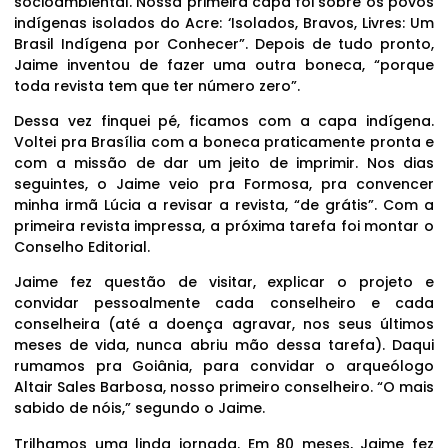
socioambiental. Nossa primeira capa foi sobre os povos
indígenas isolados do Acre: ‘Isolados, Bravos, Livres: Um
Brasil Indígena por Conhecer”. Depois de tudo pronto,
Jaime inventou de fazer uma outra boneca, “porque
toda revista tem que ter número zero”.
Dessa vez finquei pé, ficamos com a capa indígena.
Voltei pra Brasília com a boneca praticamente pronta e
com a missão de dar um jeito de imprimir. Nos dias
seguintes, o Jaime veio pra Formosa, pra convencer
minha irmã Lúcia a revisar a revista, “de grátis”. Com a
primeira revista impressa, a próxima tarefa foi montar o
Conselho Editorial.
Jaime fez questão de visitar, explicar o projeto e
convidar pessoalmente cada conselheiro e cada
conselheira (até a doença agravar, nos seus últimos
meses de vida, nunca abriu mão dessa tarefa). Daqui
rumamos pra Goiânia, para convidar o arqueólogo
Altair Sales Barbosa, nosso primeiro conselheiro. “O mais
sabido de nóis,” segundo o Jaime.
Trilhamos uma linda jornada. Em 80 meses, Jaime fez