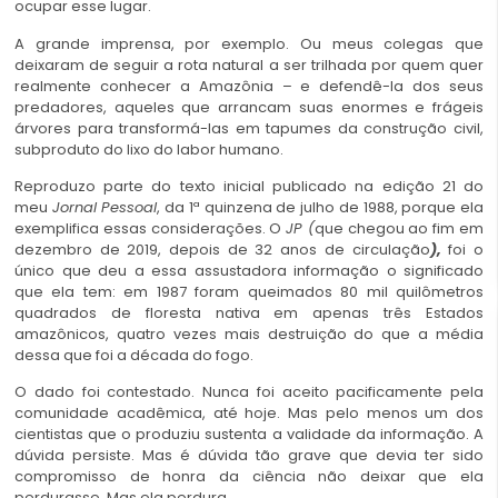
ocupar esse lugar.
A grande imprensa, por exemplo. Ou meus colegas que
deixaram de seguir a rota natural a ser trilhada por quem quer
realmente conhecer a Amazônia – e defendê-la dos seus
predadores, aqueles que arrancam suas enormes e frágeis
árvores para transformá-las em tapumes da construção civil,
subproduto do lixo do labor humano.
Reproduzo parte do texto inicial publicado na edição 21 do
meu
Jornal Pessoal
, da 1ª quinzena de julho de 1988, porque ela
exemplifica essas considerações. O
JP
(
que chegou ao fim em
dezembro de 2019, depois de 32 anos de circulação
),
foi o
único que deu a essa assustadora informação o significado
que ela tem: em 1987 foram queimados 80 mil quilômetros
quadrados de floresta nativa em apenas três Estados
amazônicos, quatro vezes mais destruição do que a média
dessa que foi a década do fogo.
O dado foi contestado. Nunca foi aceito pacificamente pela
comunidade acadêmica, até hoje. Mas pelo menos um dos
cientistas que o produziu sustenta a validade da informação. A
dúvida persiste. Mas é dúvida tão grave que devia ter sido
compromisso de honra da ciência não deixar que ela
perdurasse. Mas ela perdura.