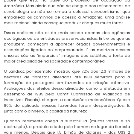
pobre que está na base do processo de ocupação da
Amazônia. Mas ainda que não se chegue aos refinamentos de
etnobiologia ou não se rompa o colossal etnocentrismo, que
empareda os caminhos de acesso à Amazônia, uma análise
mais racional ainda consegue produzir choques muito fortes.
Essas análises não estão mais saindo apenas das agências
ecológicas ou de entidades preservacionistas. Entre os que as
produzem, começam a aparecer órgãos governamentais e
associações ligadas ao empresariado. E as matrizes desses
ensaios são as “imparciais” imagens dos satélites, a fonte de
maior credibilidade na sociedade contemporânea.
O Landsat, por exemplo, mostrou que 72% dos 12,3 milhões de
hectares de florestas alterados até 1980 serviram para a
formação de pastagens em fazendas de criação extensiva.
Avaliações dos efeitos dessa atividade, como a efetuada em
dezembro de 1985 pela Comif (Comissão de Avaliação de
Incentivos Fiscais), chegam a conclusões melancólicas. Quase
80% do aplicado nessas fazendas foram desperdiçados. E,
junto com o dinheiro, o capital da natureza.
Quando realmente chega a substituí-la (muitas vezes é só
destruição), o produto criado pelo homem no lugar da floresta
vale menos. Depois que 1,5 bilhão de dólares – dos US$ 2