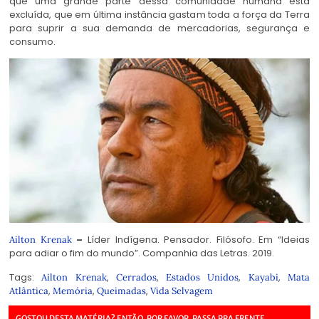
que uma grande parte dessa comunidade humana está
excluída, que em última instância gastam toda a força da Terra
para suprir a sua demanda de mercadorias, segurança e
consumo.
–
Líder Indígena. Pensador. Filósofo. Em “Ideias
Ailton Krenak
para adiar o fim do mundo”. Companhia das Letras. 2019.
Tags:
,
,
,
,
Ailton Krenak
Cerrados
Estados Unidos
Kayabi
Mata
,
,
,
Atlântica
Memória
Queimadas
Vida Selvagem
GOSTOU DESTA MATÉRIA? ENTÃO, POR FAVOR, PASSA PRA FRENTE.