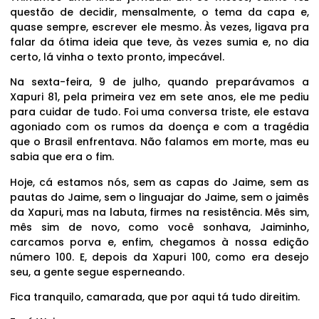
questão de decidir, mensalmente, o tema da capa e,
quase sempre, escrever ele mesmo. Às vezes, ligava pra
falar da ótima ideia que teve, às vezes sumia e, no dia
certo, lá vinha o texto pronto, impecável.
Na sexta-feira, 9 de julho, quando preparávamos a
Xapuri 81, pela primeira vez em sete anos, ele me pediu
para cuidar de tudo. Foi uma conversa triste, ele estava
agoniado com os rumos da doença e com a tragédia
que o Brasil enfrentava. Não falamos em morte, mas eu
sabia que era o fim.
Hoje, cá estamos nós, sem as capas do Jaime, sem as
pautas do Jaime, sem o linguajar do Jaime, sem o jaimês
da Xapuri, mas na labuta, firmes na resistência. Mês sim,
mês sim de novo, como você sonhava, Jaiminho,
carcamos porva e, enfim, chegamos à nossa edição
número 100. E, depois da Xapuri 100, como era desejo
seu, a gente segue esperneando.
Fica tranquilo, camarada, que por aqui tá tudo direitim.