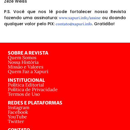
Zezé Weiss
P.S. Você que nos lê pode fortalecer nossa Revista
fazendo uma assinatura:
ou doando
www.xapuri.info/assine
qualquer valor pelo PIX:
. Gratidão!
contato@xapuri.info
SOBRE A REVISTA
Quem Somos
Nossa História
Missão e Valores
Quem Faz a Xapuri
INSTITUCIONAL
Política Editorial
Política de Privacidade
Termos de Uso
REDES E PLATAFORMAS
Instagram
Facebook
YouTube
Twitter