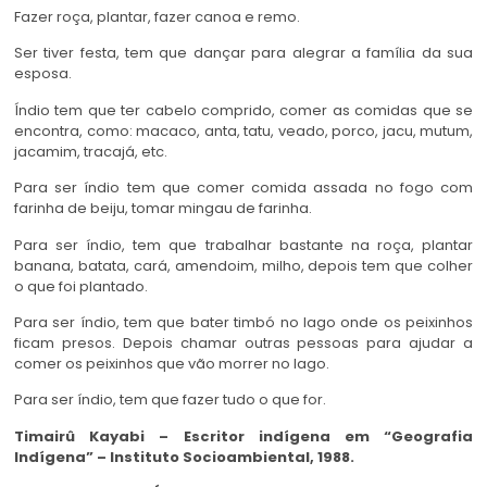
Fazer roça, plantar, fazer canoa e remo.
Ser tiver festa, tem que dançar para alegrar a família da sua
esposa.
Índio tem que ter cabelo comprido, comer as comidas que se
encontra, como: macaco, anta, tatu, veado, porco, jacu, mutum,
jacamim, tracajá, etc.
Para ser índio tem que comer comida assada no fogo com
farinha de beiju, tomar mingau de farinha.
Para ser índio, tem que trabalhar bastante na roça, plantar
banana, batata, cará, amendoim, milho, depois tem que colher
o que foi plantado.
Para ser índio, tem que bater timbó no lago onde os peixinhos
ficam presos. Depois chamar outras pessoas para ajudar a
comer os peixinhos que vão morrer no lago.
Para ser índio, tem que fazer tudo o que for.
Timairû Kayabi – Escritor indígena em “Geografia
Indígena” – Instituto Socioambiental, 1988.