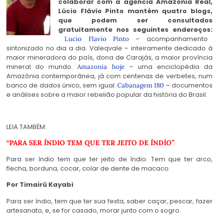
colaborar com a agência Amazônia Real,
Lúcio Flávio Pinto mantém quatro blogs,
que podem ser consultados
gratuitamente nos seguintes endereços:
– acompanhamento
Lucio Flavio Pinto
sintonizado no dia a dia.
Valeqvale
– inteiramente dedicado à
maior mineradora do país, dona de Carajás, a maior província
mineral do mundo.
– uma enciclopédia da
Amazonia hoje
Amazônia contemporânea, já com centenas de verbetes, num
banco de dados único, sem igual.
– documentos
Cabanagem 180
e análises sobre a maior rebelião popular da história do Brasil.
LEIA TAMBÉM:
“PARA SER ÍNDIO TEM QUE TER JEITO DE ÍNDÍO”
Para ser índio tem que ter jeito de índio. Tem que ter arco,
flecha, borduna, cocar, colar de dente de macaco.
Por Timairû Kayabi
Para ser índio, tem que ter sua festa, saber caçar, pescar, fazer
artesanato, e, se for casado, morar junto com o sogro.