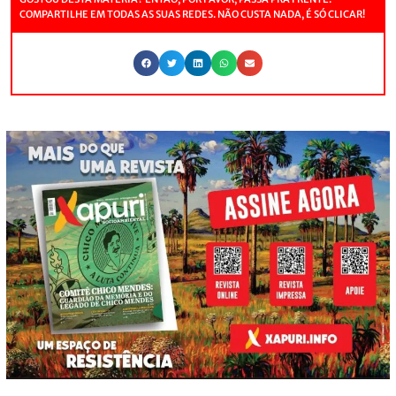
COMPARTILHE EM TODAS AS SUAS REDES. NÃO CUSTA NADA, É SÓ CLICAR!