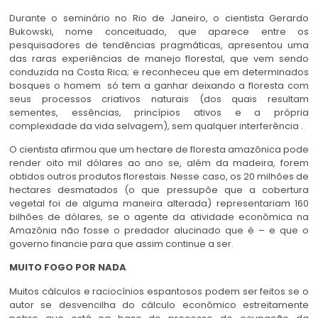
Durante o seminário no Rio de Janeiro, o cientista Gerardo
Bukowski, nome conceituado, que aparece entre os
pesquisadores de tendências pragmáticas, apresentou uma
das raras experiências de manejo florestal, que vem sendo
conduzida na Costa Rica; e reconheceu que em determinados
bosques o homem só tem a ganhar deixando a floresta com
seus processos criativos naturais (dos quais resultam
sementes, essências, princípios ativos e a própria
complexidade da vida selvagem), sem qualquer interferência .
O cientista afirmou que um hectare de floresta amazônica pode
render oito mil dólares ao ano se, além da madeira, forem
obtidos outros produtos florestais. Nesse caso, os 20 milhões de
hectares desmatados (o que pressupõe que a cobertura
vegetal foi de alguma maneira alterada) representariam 160
bilhões de dólares, se o agente da atividade econômica na
Amazônia não fosse o predador alucinado que é – e que o
governo financie para que assim continue a ser.
MUITO FOGO POR NADA
Muitos cálculos e raciocínios espantosos podem ser feitos se o
autor se desvencilha do cálculo econômico estreitamente