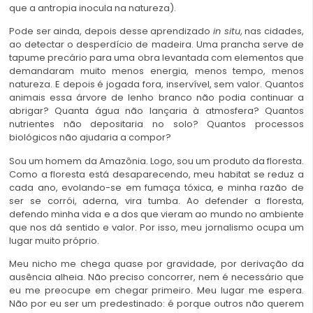
que a antropia inocula na natureza).
Pode ser ainda, depois desse aprendizado
in situ
, nas cidades,
ao detectar o desperdício de madeira. Uma prancha serve de
tapume precário para uma obra levantada com elementos que
demandaram muito menos energia, menos tempo, menos
natureza. E depois é jogada fora, inservível, sem valor. Quantos
animais essa árvore de lenho branco não podia continuar a
abrigar? Quanta água não lançaria à atmosfera? Quantos
nutrientes não depositaria no solo? Quantos processos
biológicos não ajudaria a compor?
Sou um homem da Amazônia. Logo, sou um produto da floresta.
Como a floresta está desaparecendo, meu habitat se reduz a
cada ano, evolando-se em fumaça tóxica, e minha razão de
ser se corrói, aderna, vira tumba. Ao defender a floresta,
defendo minha vida e a dos que vieram ao mundo no ambiente
que nos dá sentido e valor. Por isso, meu jornalismo ocupa um
lugar muito próprio.
Meu nicho me chega quase por gravidade, por derivação da
ausência alheia. Não preciso concorrer, nem é necessário que
eu me preocupe em chegar primeiro. Meu lugar me espera.
Não por eu ser um predestinado: é porque outros não querem