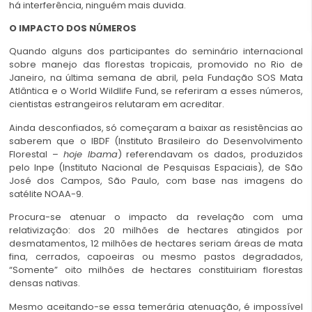
há interferência, ninguém mais duvida.
O IMPACTO DOS NÚMEROS
Quando alguns dos participantes do seminário internacional
sobre manejo das florestas tropicais, promovido no Rio de
Janeiro, na última semana de abril, pela Fundação SOS Mata
Atlântica e o World Wildlife Fund, se referiram a esses números,
cientistas estrangeiros relutaram em acreditar.
Ainda desconfiados, só começaram a baixar as resistências ao
saberem que o IBDF (Instituto Brasileiro do Desenvolvimento
Florestal –
hoje Ibama
) referendavam os dados, produzidos
pelo Inpe (Instituto Nacional de Pesquisas Espaciais), de São
José dos Campos, São Paulo, com base nas imagens do
satélite NOAA-9.
Procura-se atenuar o impacto da revelação com uma
relativização: dos 20 milhões de hectares atingidos por
desmatamentos, 12 milhões de hectares seriam áreas de mata
fina, cerrados, capoeiras ou mesmo pastos degradados,
“Somente” oito milhões de hectares constituiriam florestas
densas nativas.
Mesmo aceitando-se essa temerária atenuação, é impossível