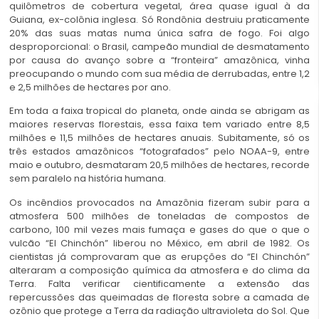
quilômetros de cobertura vegetal, área quase igual à da
Guiana, ex-colônia inglesa. Só Rondônia destruiu praticamente
20% das suas matas numa única safra de fogo. Foi algo
desproporcional: o Brasil, campeão mundial de desmatamento
por causa do avanço sobre a “fronteira” amazônica, vinha
preocupando o mundo com sua média de derrubadas, entre 1,2
e 2,5 milhões de hectares por ano.
Em toda a faixa tropical do planeta, onde ainda se abrigam as
maiores reservas florestais, essa faixa tem variado entre 8,5
milhões e 11,5 milhões de hectares anuais. Subitamente, só os
três estados amazônicos “fotografados” pelo NOAA-9, entre
maio e outubro, desmataram 20,5 milhões de hectares, recorde
sem paralelo na história humana.
Os incêndios provocados na Amazônia fizeram subir para a
atmosfera 500 milhões de toneladas de compostos de
carbono, 100 mil vezes mais fumaça e gases do que o que o
vulcão “El Chinchón” liberou no México, em abril de 1982. Os
cientistas já comprovaram que as erupções do “El Chinchón”
alteraram a composição química da atmosfera e do clima da
Terra. Falta verificar cientificamente a extensão das
repercussões das queimadas de floresta sobre a camada de
ozônio que protege a Terra da radiação ultravioleta do Sol. Que