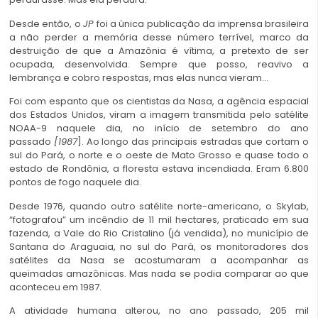
Desde então, o
JP
foi a única publicação da imprensa brasileira
a não perder a memória desse número terrível, marco da
destruição de que a Amazônia é vítima, a pretexto de ser
ocupada, desenvolvida. Sempre que posso, reavivo a
lembrança e cobro respostas, mas elas nunca vieram…
Foi com espanto que os cientistas da Nasa, a agência espacial
dos Estados Unidos, viram a imagem transmitida pelo satélite
NOAA-9 naquele dia, no início de setembro do ano
passado
[1987
]. Ao longo das principais estradas que cortam o
sul do Pará, o norte e o oeste de Mato Grosso e quase todo o
estado de Rondônia, a floresta estava incendiada. Eram 6.800
pontos de fogo naquele dia.
Desde 1976, quando outro satélite norte-americano, o Skylab,
“fotografou” um incêndio de 11 mil hectares, praticado em sua
fazenda, a Vale do Rio Cristalino (já vendida), no município de
Santana do Araguaia, no sul do Pará, os monitoradores dos
satélites da Nasa se acostumaram a acompanhar as
queimadas amazônicas. Mas nada se podia comparar ao que
aconteceu em 1987.
A atividade humana alterou, no ano passado, 205 mil