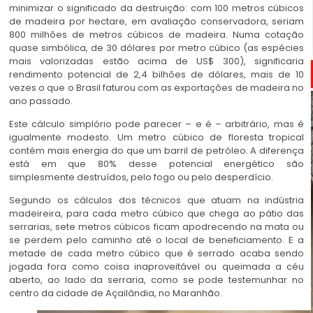
minimizar o significado da destruição: com 100 metros cúbicos
de madeira por hectare, em avaliação conservadora, seriam
800 milhões de metros cúbicos de madeira. Numa cotação
quase simbólica, de 30 dólares por metro cúbico (as espécies
mais valorizadas estão acima de US$ 300), significaria
rendimento potencial de 2,4 bilhões de dólares, mais de 10
vezes o que o Brasil faturou com as exportações de madeira no
ano passado.
Este cálculo simplório pode parecer – e é – arbitrário, mas é
igualmente modesto. Um metro cúbico de floresta tropical
contém mais energia do que um barril de petróleo. A diferença
está em que 80% desse potencial energético são
simplesmente destruídos, pelo fogo ou pelo desperdício.
Segundo os cálculos dos técnicos que atuam na indústria
madeireira, para cada metro cúbico que chega ao pátio das
serrarias, sete metros cúbicos ficam apodrecendo na mata ou
se perdem pelo caminho até o local de beneficiamento. E a
metade de cada metro cúbico que é serrado acaba sendo
jogada fora como coisa inaproveitável ou queimada a céu
aberto, ao lado da serraria, como se pode testemunhar no
centro da cidade de Açailândia, no Maranhão.