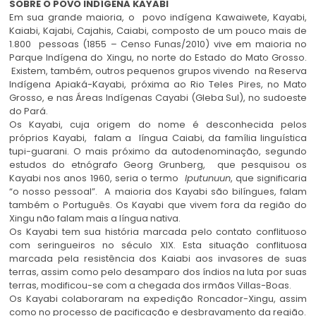
SOBRE O POVO INDÍGENA KAYABI
Em sua grande maioria, o povo indígena Kawaiwete, Kayabi,
Kaiabi, Kajabi, Cajahis, Caiabi, composto de um pouco mais de
1.800 pessoas (1855 – Censo Funas/2010) vive em maioria no
Parque Indígena do Xingu, no norte do Estado do Mato Grosso.
Existem, também, outros pequenos grupos vivendo na Reserva
Indígena Apiaká-Kayabi, próxima ao Rio Teles Pires, no Mato
Grosso, e nas Áreas Indígenas Cayabi (Gleba Sul), no sudoeste
do Pará.
Os Kayabi, cuja origem do nome é desconhecida pelos
próprios Kayabi, falam a língua Caiabi, da família linguística
tupi-guarani. O mais próximo da autodenominação, segundo
estudos do etnógrafo Georg Grunberg, que pesquisou os
Kayabi nos anos 1960, seria o termo
Iputunuun
, que significaria
“o nosso pessoal”. A maioria dos Kayabi são bilíngues, falam
também o Português. Os Kayabi que vivem fora da região do
Xingu não falam mais a língua nativa.
Os Kayabi tem sua história marcada pelo contato conflituoso
com seringueiros no século XIX. Esta situação conflituosa
marcada pela resistência dos Kaiabi aos invasores de suas
terras, assim como pelo desamparo dos índios na luta por suas
terras, modificou-se com a chegada dos irmãos Villas-Boas.
Os Kayabi colaboraram na expedição Roncador-Xingu, assim
como no processo de pacificação e desbravamento da região.