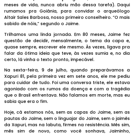
meses de vida, nunca abriu mão dessa tarefa). Daqui
rumamos pra Goiânia, para convidar o arqueólogo
Altair Sales Barbosa, nosso primeiro conselheiro. “O mais
sabido de nóis,” segundo o Jaime.
Trilhamos uma linda jornada. Em 80 meses, Jaime fez
questão de decidir, mensalmente, o tema da capa e,
quase sempre, escrever ele mesmo. Às vezes, ligava pra
falar da ótima ideia que teve, às vezes sumia e, no dia
certo, lá vinha o texto pronto, impecável.
Na sexta-feira, 9 de julho, quando preparávamos a
Xapuri 81, pela primeira vez em sete anos, ele me pediu
para cuidar de tudo. Foi uma conversa triste, ele estava
agoniado com os rumos da doença e com a tragédia
que o Brasil enfrentava. Não falamos em morte, mas eu
sabia que era o fim.
Hoje, cá estamos nós, sem as capas do Jaime, sem as
pautas do Jaime, sem o linguajar do Jaime, sem o jaimês
da Xapuri, mas na labuta, firmes na resistência. Mês sim,
mês sim de novo, como você sonhava, Jaiminho,