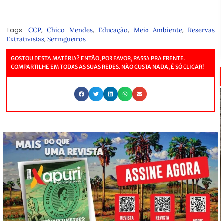
Tags:
,
,
,
,
COP
Chico Mendes
Educação
Meio Ambiente
Reservas
,
Extrativistas
Seringueiros
GOSTOU DESTA MATÉRIA? ENTÃO, POR FAVOR, PASSA PRA FRENTE.
COMPARTILHE EM TODAS AS SUAS REDES. NÃO CUSTA NADA, É SÓ CLICAR!