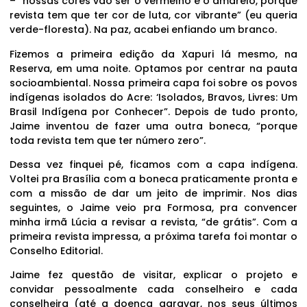
– “nossas cores vão ser o vermelho e o amarelo, porque
revista tem que ter cor de luta, cor vibrante” (eu queria
verde-floresta). Na paz, acabei enfiando um branco.
Fizemos a primeira edição da Xapuri lá mesmo, na
Reserva, em uma noite. Optamos por centrar na pauta
socioambiental. Nossa primeira capa foi sobre os povos
indígenas isolados do Acre: ‘Isolados, Bravos, Livres: Um
Brasil Indígena por Conhecer”. Depois de tudo pronto,
Jaime inventou de fazer uma outra boneca, “porque
toda revista tem que ter número zero”.
Dessa vez finquei pé, ficamos com a capa indígena.
Voltei pra Brasília com a boneca praticamente pronta e
com a missão de dar um jeito de imprimir. Nos dias
seguintes, o Jaime veio pra Formosa, pra convencer
minha irmã Lúcia a revisar a revista, “de grátis”. Com a
primeira revista impressa, a próxima tarefa foi montar o
Conselho Editorial.
Jaime fez questão de visitar, explicar o projeto e
convidar pessoalmente cada conselheiro e cada
conselheira (até a doença agravar, nos seus últimos