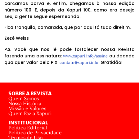
carcamos porva e, enfim, chegamos à nossa edição
número 100. E, depois da Xapuri 100, como era desejo
seu, a gente segue esperneando.
Fica tranquilo, camarada, que por aqui tá tudo direitim.
Zezé Weiss
P.S. Você que nos lê pode fortalecer nossa Revista
fazendo uma assinatura:
ou doando
www.xapuri.info/assine
qualquer valor pelo PIX:
. Gratidão!
contato@xapuri.info
SOBRE A REVISTA
Quem Somos
Nossa História
Missão e Valores
Quem Faz a Xapuri
INSTITUCIONAL
Política Editorial
Política de Privacidade
Termos de Uso