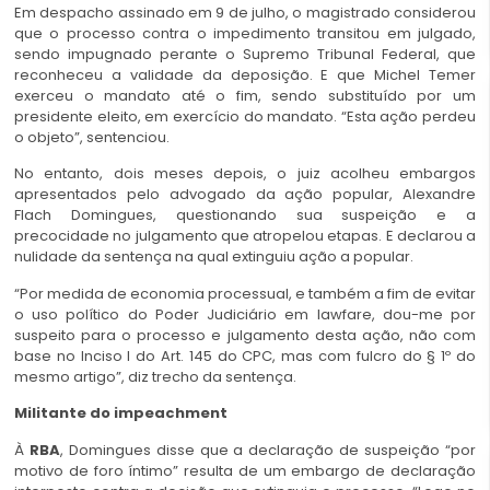
Em despacho assinado em 9 de julho, o magistrado considerou
que o processo contra o impedimento transitou em julgado,
sendo impugnado perante o Supremo Tribunal Federal, que
reconheceu a validade da deposição. E que Michel Temer
exerceu o mandato até o fim, sendo substituído por um
presidente eleito, em exercício do mandato. “Esta ação perdeu
o objeto”, sentenciou.
No entanto, dois meses depois, o juiz acolheu embargos
apresentados pelo advogado da ação popular, Alexandre
Flach Domingues, questionando sua suspeição e a
precocidade no julgamento que atropelou etapas. E declarou a
nulidade da sentença na qual extinguiu ação a popular.
“Por medida de economia processual, e também a fim de evitar
o uso político do Poder Judiciário em lawfare, dou-me por
suspeito para o processo e julgamento desta ação, não com
base no Inciso I do Art. 145 do CPC, mas com fulcro do § 1º do
mesmo artigo”, diz trecho da sentença.
Militante do impeachment
À
RBA
, Domingues disse que a declaração de suspeição “por
motivo de foro íntimo” resulta de um embargo de declaração