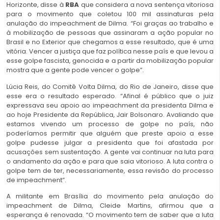
Horizonte, disse à
RBA
que considera a nova sentença vitoriosa
para o movimento que coletou 100 mil assinaturas pela
anulação do impeachment de Dilma. “Foi graças ao trabalho e
à mobilização de pessoas que assinaram a ação popular no
Brasil e no Exterior que chegamos a esse resultado, que é uma
vitória. Vencer a justiça que faz política nesse país e que levou a
esse golpe fascista, genocida e a partir da mobilização popular
mostra que a gente pode vencer o golpe”.
Lúcia Reis, do Comitê Volta Dilma, do Rio de Janeiro, disse que
esse era o resultado esperado. “Afinal é público que o juiz
expressava seu apoio ao impeachment da presidenta Dilma e
ao hoje Presidente da República, Jair Bolsonaro. Avaliando que
estamos vivendo um processo de golpe no país, não
poderíamos permitir que alguém que preste apoio a esse
golpe pudesse julgar a presidenta que foi afastada por
acusações sem sustentação. A gente vai continuar na luta para
o andamento da ação e para que saia vitorioso. A luta contra o
golpe tem de ter, necessariamente, essa revisão do processo
de impeachment”.
A militante em Brasília do movimento pela anulação do
impeachment de Dilma, Cleide Martins, afirmou que a
esperança é renovada. “O movimento tem de saber que a luta