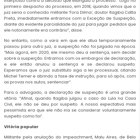
interposto contra a decisão que extinguia o processo. “Logo no
primeiro despacho do processo, em 2018, quando vimos que o
juiz seria o conhecido militante ‘Fora Dilma‘, doutor Itagiba Catta
Preta, imediatamente entramos com a Exceção de Suspeição,
diante da evidente parcialidade do juiz para julgar pedidos que
ele notoriamente era contrário”, disse.
No entanto, como a vara em que ele atua temporariamente
passou para outro juiz, a suspeição não foi julgada na época.
“Mas agora, em 2020, ele mesmo deu a sentença, sem decidir
sobre a suspeição. Entramos com os embargos de declaração,
e ele então anulou a sentença e se declarou suspeito.
Esperamos que o juiz substituto siga a lei processual, citando
Michel Temer e abrindo a fase de instrução, para só após, com
as provas nos autos, sentenciar”.
Para o advogado, a declaração de suspeição é uma grande
vitória. “Afinal, quando Itagiba julgou o caso do Lula na Casa
Civil, ele não se deu por suspeito. A nossa expectativa mais
pessimista era que ele não iria se considerar voluntariamente
suspeito como foi”.
Vitória popular
Militante pela anulação do impeachment, Malu Aires, de Belo