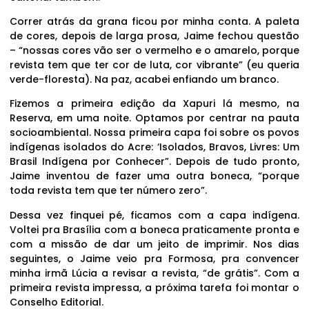
Correr atrás da grana ficou por minha conta. A paleta
de cores, depois de larga prosa, Jaime fechou questão
– “nossas cores vão ser o vermelho e o amarelo, porque
revista tem que ter cor de luta, cor vibrante” (eu queria
verde-floresta). Na paz, acabei enfiando um branco.
Fizemos a primeira edição da Xapuri lá mesmo, na
Reserva, em uma noite. Optamos por centrar na pauta
socioambiental. Nossa primeira capa foi sobre os povos
indígenas isolados do Acre: ‘Isolados, Bravos, Livres: Um
Brasil Indígena por Conhecer”. Depois de tudo pronto,
Jaime inventou de fazer uma outra boneca, “porque
toda revista tem que ter número zero”.
Dessa vez finquei pé, ficamos com a capa indígena.
Voltei pra Brasília com a boneca praticamente pronta e
com a missão de dar um jeito de imprimir. Nos dias
seguintes, o Jaime veio pra Formosa, pra convencer
minha irmã Lúcia a revisar a revista, “de grátis”. Com a
primeira revista impressa, a próxima tarefa foi montar o
Conselho Editorial.