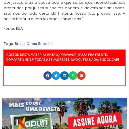
por justiça é uma causa boa e que sentenças inconstitucionais
proferidas por juízes suspeitos podem e devem ser anuladas.
Estamos do lado certo do história. Nossa luta provou isso. A
nossa história quem fazemos somos nós.”
Fonte:
RBA
Tags:
,
Brasil
Dilma Rousseff
GOSTOU DESTA MATÉRIA? ENTÃO, POR FAVOR, PASSA PRA FRENTE.
COMPARTILHE EM TODAS AS SUAS REDES. NÃO CUSTA NADA, É SÓ CLICAR!