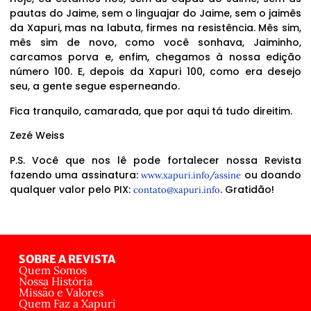
pautas do Jaime, sem o linguajar do Jaime, sem o jaimês
da Xapuri, mas na labuta, firmes na resistência. Mês sim,
mês sim de novo, como você sonhava, Jaiminho,
carcamos porva e, enfim, chegamos à nossa edição
número 100. E, depois da Xapuri 100, como era desejo
seu, a gente segue esperneando.
Fica tranquilo, camarada, que por aqui tá tudo direitim.
Zezé Weiss
P.S. Você que nos lê pode fortalecer nossa Revista
fazendo uma assinatura:
ou doando
www.xapuri.info/assine
qualquer valor pelo PIX:
. Gratidão!
contato@xapuri.info
SOBRE A REVISTA
Quem Somos
Nossa História
Missão e Valores
Quem Faz a Xapuri