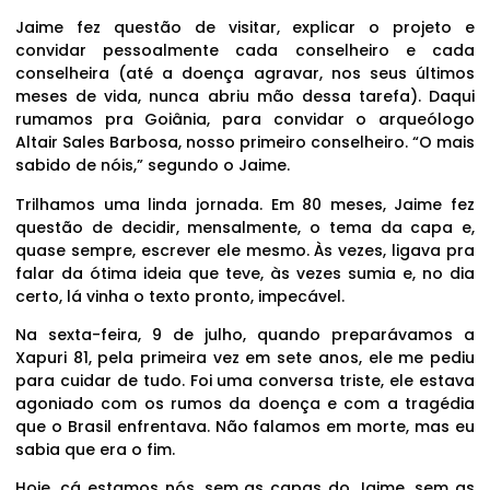
Jaime fez questão de visitar, explicar o projeto e
convidar pessoalmente cada conselheiro e cada
conselheira (até a doença agravar, nos seus últimos
meses de vida, nunca abriu mão dessa tarefa). Daqui
rumamos pra Goiânia, para convidar o arqueólogo
Altair Sales Barbosa, nosso primeiro conselheiro. “O mais
sabido de nóis,” segundo o Jaime.
Trilhamos uma linda jornada. Em 80 meses, Jaime fez
questão de decidir, mensalmente, o tema da capa e,
quase sempre, escrever ele mesmo. Às vezes, ligava pra
falar da ótima ideia que teve, às vezes sumia e, no dia
certo, lá vinha o texto pronto, impecável.
Na sexta-feira, 9 de julho, quando preparávamos a
Xapuri 81, pela primeira vez em sete anos, ele me pediu
para cuidar de tudo. Foi uma conversa triste, ele estava
agoniado com os rumos da doença e com a tragédia
que o Brasil enfrentava. Não falamos em morte, mas eu
sabia que era o fim.
Hoje, cá estamos nós, sem as capas do Jaime, sem as