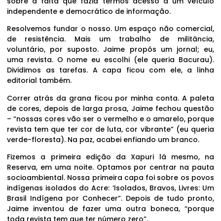
sobre a falta que fazia termos acesso a um veículo
independente e democrático de informação.
Resolvemos fundar o nosso. Um espaço não comercial,
de resistência. Mais um trabalho de militância,
voluntário, por suposto. Jaime propôs um jornal; eu,
uma revista. O nome eu escolhi (ele queria Bacurau).
Dividimos as tarefas. A capa ficou com ele, a linha
editorial também.
Correr atrás da grana ficou por minha conta. A paleta
de cores, depois de larga prosa, Jaime fechou questão
– “nossas cores vão ser o vermelho e o amarelo, porque
revista tem que ter cor de luta, cor vibrante” (eu queria
verde-floresta). Na paz, acabei enfiando um branco.
Fizemos a primeira edição da Xapuri lá mesmo, na
Reserva, em uma noite. Optamos por centrar na pauta
socioambiental. Nossa primeira capa foi sobre os povos
indígenas isolados do Acre: ‘Isolados, Bravos, Livres: Um
Brasil Indígena por Conhecer”. Depois de tudo pronto,
Jaime inventou de fazer uma outra boneca, “porque
toda revista tem que ter número zero”.