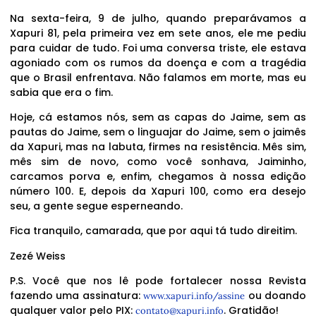
Na sexta-feira, 9 de julho, quando preparávamos a
Xapuri 81, pela primeira vez em sete anos, ele me pediu
para cuidar de tudo. Foi uma conversa triste, ele estava
agoniado com os rumos da doença e com a tragédia
que o Brasil enfrentava. Não falamos em morte, mas eu
sabia que era o fim.
Hoje, cá estamos nós, sem as capas do Jaime, sem as
pautas do Jaime, sem o linguajar do Jaime, sem o jaimês
da Xapuri, mas na labuta, firmes na resistência. Mês sim,
mês sim de novo, como você sonhava, Jaiminho,
carcamos porva e, enfim, chegamos à nossa edição
número 100. E, depois da Xapuri 100, como era desejo
seu, a gente segue esperneando.
Fica tranquilo, camarada, que por aqui tá tudo direitim.
Zezé Weiss
P.S. Você que nos lê pode fortalecer nossa Revista
fazendo uma assinatura:
ou doando
www.xapuri.info/assine
qualquer valor pelo PIX:
. Gratidão!
contato@xapuri.info