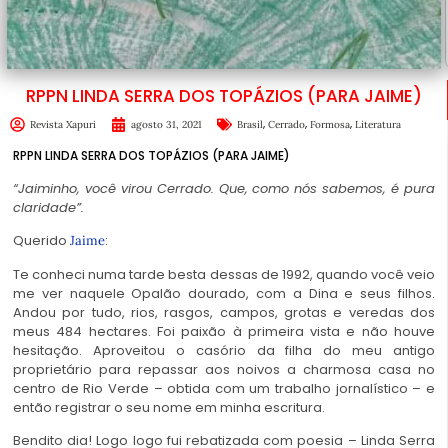
RPPN LINDA SERRA DOS TOPÁZIOS (PARA JAIME)
,
,
,
Revista Xapuri
agosto 31, 2021
Brasil
Cerrado
Formosa
Literatura
RPPN LINDA SERRA DOS TOPÁZIOS (PARA JAIME)
“
Jaiminho, você virou Cerrado.
Que, como nós sabemos, é pura
claridade”.
Querido
:
Jaime
Te conheci numa tarde besta dessas de 1992, quando você veio
me ver naquele Opalão dourado, com a Dina e seus filhos.
Andou por tudo, rios, rasgos, campos, grotas e veredas dos
meus 484 hectares. Foi paixão à primeira vista e não houve
hesitação. Aproveitou o casório da filha do meu antigo
proprietário para repassar aos noivos a charmosa casa no
centro de Rio Verde – obtida com um trabalho jornalístico – e
então registrar o seu nome em minha escritura.
Bendito dia! Logo logo fui rebatizada com poesia – Linda Serra