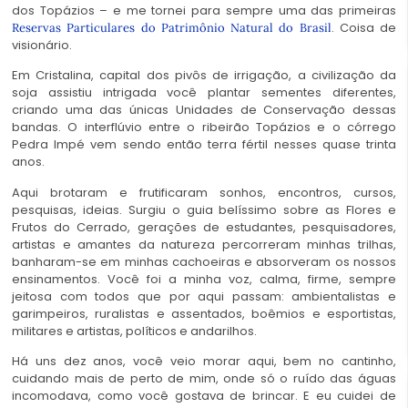
dos Topázios – e me tornei para sempre uma das primeiras
. Coisa de
Reservas Particulares do Patrimônio Natural do Brasil
visionário.
Em Cristalina, capital dos pivôs de irrigação, a civilização da
soja assistiu intrigada você plantar sementes diferentes,
criando uma das únicas Unidades de Conservação dessas
bandas. O interflúvio entre o ribeirão Topázios e o córrego
Pedra Impé vem sendo então terra fértil nesses quase trinta
anos.
Aqui brotaram e frutificaram sonhos, encontros, cursos,
pesquisas, ideias. Surgiu o guia belíssimo sobre as Flores e
Frutos do Cerrado, gerações de estudantes, pesquisadores,
artistas e amantes da natureza percorreram minhas trilhas,
banharam-se em minhas cachoeiras e absorveram os nossos
ensinamentos. Você foi a minha voz, calma, firme, sempre
jeitosa com todos que por aqui passam: ambientalistas e
garimpeiros, ruralistas e assentados, boêmios e esportistas,
militares e artistas, políticos e andarilhos.
Há uns dez anos, você veio morar aqui, bem no cantinho,
cuidando mais de perto de mim, onde só o ruído das águas
incomodava, como você gostava de brincar. E eu cuidei de