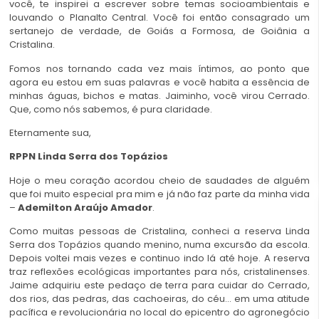
você, te inspirei a escrever sobre temas socioambientais e
louvando o Planalto Central. Você foi então consagrado um
sertanejo de verdade, de Goiás a Formosa, de Goiânia a
Cristalina.
Fomos nos tornando cada vez mais íntimos, ao ponto que
agora eu estou em suas palavras e você habita a essência de
minhas águas, bichos e matas. Jaiminho, você virou Cerrado.
Que, como nós sabemos, é pura claridade.
Eternamente sua,
RPPN Linda Serra dos Topázios
Hoje o meu coração acordou cheio de saudades de alguém
que foi muito especial pra mim e já não faz parte da minha vida
–
Ademilton Araújo Amador
.
Como muitas pessoas de Cristalina, conheci a reserva Linda
Serra dos Topázios quando menino, numa excursão da escola.
Depois voltei mais vezes e continuo indo lá até hoje. A reserva
traz reflexões ecológicas importantes para nós, cristalinenses.
Jaime adquiriu este pedaço de terra para cuidar do Cerrado,
dos rios, das pedras, das cachoeiras, do céu… em uma atitude
pacífica e revolucionária no local do epicentro do agronegócio