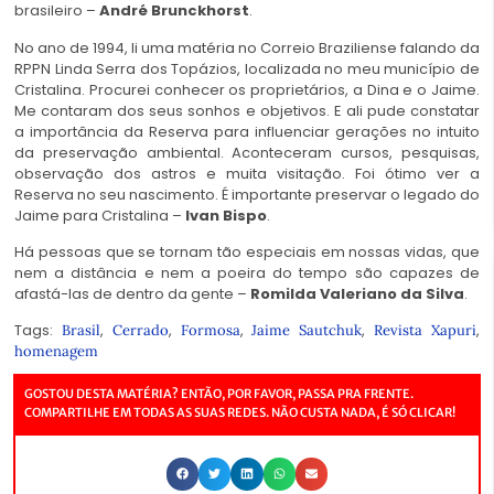
brasileiro –
André Brunckhorst
.
No ano de 1994, li uma matéria no Correio Braziliense falando da
RPPN Linda Serra dos Topázios, localizada no meu município de
Cristalina. Procurei conhecer os proprietários, a Dina e o Jaime.
Me contaram dos seus sonhos e objetivos. E ali pude constatar
a importância da Reserva para influenciar gerações no intuito
da preservação ambiental. Aconteceram cursos, pesquisas,
observação dos astros e muita visitação. Foi ótimo ver a
Reserva no seu nascimento. É importante preservar o legado do
Jaime para Cristalina –
Ivan Bispo
.
Há pessoas que se tornam tão especiais em nossas vidas, que
nem a distância e nem a poeira do tempo são capazes de
afastá-las de dentro da gente –
Romilda Valeriano da Silva
.
Tags:
,
,
,
,
,
Brasil
Cerrado
Formosa
Jaime Sautchuk
Revista Xapuri
homenagem
GOSTOU DESTA MATÉRIA? ENTÃO, POR FAVOR, PASSA PRA FRENTE.
COMPARTILHE EM TODAS AS SUAS REDES. NÃO CUSTA NADA, É SÓ CLICAR!