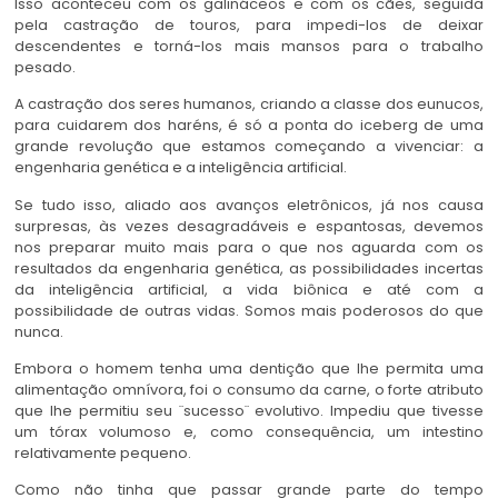
Isso aconteceu com os galináceos e com os cães, seguida
pela castração de touros, para impedi-los de deixar
descendentes e torná-los mais mansos para o trabalho
pesado.
A castração dos seres humanos, criando a classe dos eunucos,
para cuidarem dos haréns, é só a ponta do iceberg de uma
grande revolução que estamos começando a vivenciar: a
engenharia genética e a inteligência artificial.
Se tudo isso, aliado aos avanços eletrônicos, já nos causa
surpresas, às vezes desagradáveis e espantosas, devemos
nos preparar muito mais para o que nos aguarda com os
resultados da engenharia genética, as possibilidades incertas
da inteligência artificial, a vida biônica e até com a
possibilidade de outras vidas. Somos mais poderosos do que
nunca.
Embora o homem tenha uma dentição que lhe permita uma
alimentação omnívora, foi o consumo da carne, o forte atributo
que lhe permitiu seu ¨sucesso¨ evolutivo. Impediu que tivesse
um tórax volumoso e, como consequência, um intestino
relativamente pequeno.
Como não tinha que passar grande parte do tempo