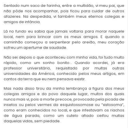
Sentado num saco de farinha, entre a multidão, vi meu pai, que
não pôde nos acompanhar, pois ficou para cuidar de outros
afazeres. Na despedida, vi também meus eternos colegas e
amigos de infância.
Lá no fundo eu sabia que jamais voltaria para morar naquele
local, nem para brincar com os meus amigos. E quando o
caminhão começou a serpentear pelo areião, meu coração
sofreu um apertume de saudade.
Não sei depois o que aconteceu com minha vida, foi tudo muito
rápido, como um sonho bonito… Quando acordei, já era
professor universitário, requisitado por muitas outras
universidades da América, conhecido pelos meus artigos, em
cantos da terra que eu nem pensava existir.
Mas nada disso tirou da minha lembrança a figura dos meus
colegas amigos e do povo daquele lugar, muitos dos quais
nunca mais vi, pois a morte precoce, provocada pela picada de
insetos ou pelos vermes da esquistossomose ou “xistosoma”,
como eram conhecidos no local, e que infestavam os riachos
de água parada, como um cutelo afiado ceifou muitas
daquelas vidas, sem piedade.