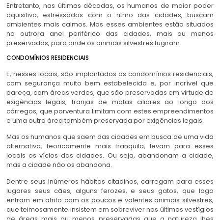
Entretanto, nas últimas décadas, os humanos de maior poder
aquisitivo, estressados com o ritmo das cidades, buscam
ambientes mais calmos. Mas esses ambientes estão situados
no outrora anel periférico das cidades, mais ou menos
preservados, para onde os animais silvestres fugiram.
CONDOMÍNIOS RESIDENCIAIS
E, nesses locais, são implantados os condomínios residenciais,
com segurança muito bem estabelecida e, por incrível que
pareça, com áreas verdes, que são preservadas em virtude de
exigências legais, franjas de matas ciliares ao longo dos
córregos, que porventura limitam com estes empreendimentos
e uma outra área também preservada por exigências legais.
Mas os humanos que saem das cidades em busca de uma vida
alternativa, teoricamente mais tranquila, levam para esses
locais os vícios das cidades. Ou seja, abandonam a cidade,
mas a cidade não os abandona.
Dentre seus inúmeros hábitos citadinos, carregam para esses
lugares seus cães, alguns ferozes, e seus gatos, que logo
entram em atrito com os poucos e valentes animais silvestres,
que teimosamente insistem em sobreviver nos últimos vestígios
de áreas mais ou menos preservadas que a natureza lhes