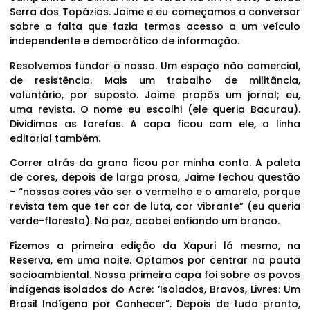
Serra dos Topázios. Jaime e eu começamos a conversar
sobre a falta que fazia termos acesso a um veículo
independente e democrático de informação.
Resolvemos fundar o nosso. Um espaço não comercial,
de resistência. Mais um trabalho de militância,
voluntário, por suposto. Jaime propôs um jornal; eu,
uma revista. O nome eu escolhi (ele queria Bacurau).
Dividimos as tarefas. A capa ficou com ele, a linha
editorial também.
Correr atrás da grana ficou por minha conta. A paleta
de cores, depois de larga prosa, Jaime fechou questão
– “nossas cores vão ser o vermelho e o amarelo, porque
revista tem que ter cor de luta, cor vibrante” (eu queria
verde-floresta). Na paz, acabei enfiando um branco.
Fizemos a primeira edição da Xapuri lá mesmo, na
Reserva, em uma noite. Optamos por centrar na pauta
socioambiental. Nossa primeira capa foi sobre os povos
indígenas isolados do Acre: ‘Isolados, Bravos, Livres: Um
Brasil Indígena por Conhecer”. Depois de tudo pronto,