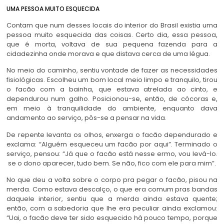
UMA PESSOA MUITO ESQUECIDA
Contam que num desses locais do interior do Brasil existia uma
pessoa muito esquecida das coisas. Certo dia, essa pessoa,
que é morta, voltava de sua pequena fazenda para a
cidadezinha onde morava e que distava cerca de uma légua.
No meio do caminho, sentiu vontade de fazer as necessidades
fisiológicas. Escolheu um bom local meio limpo e tranquilo, tirou
o facão com a bainha, que estava atrelada ao cinto, e
dependurou num galho. Posicionou-se, então, de cócoras e,
em meio à tranquilidade do ambiente, enquanto dava
andamento ao serviço, pôs-se a pensar na vida.
De repente levanta os olhos, enxerga o facão dependurado e
exclama: “Alguém esqueceu um facão por aqui”. Terminado o
serviço, pensou: “Já que o facão está nesse ermo, vou levá-lo.
se o dono aparecer, tudo bem. Se não, fico com ele para mim”.
No que deu a volta sobre o corpo pra pegar o facão, pisou na
merda. Como estava descalço, o que era comum pras bandas
daquele interior, sentiu que a merda ainda estava quente;
então, com a sabedoria que lhe era peculiar ainda exclamou:
“Uai, o facão deve ter sido esquecido há pouco tempo, porque