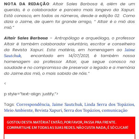
NOTA DA REDAÇÃO
:
Altair Sales Barbosa é, além de um
querido, é o
colaborador e parceiro mais longevo da
Xapuri
.
Está conosco, em todos os números, desde a edição 02.
Como
dizia o Jaime, de quem foi grande amigo,
“ Altair é o mió dos
mió.”
Altair Sales Barbosa
– Antropólogo e arqueólogo, o professor
Altair é também colaborador voluntário, escritor e conselheiro
da Revista Xapuri. Esta matéria, em homenagem ao
Jaime
, encantado em 14/07/2021, é também nossa
Sautchuk
homenagem ao professor Altair, que segue conosco na
saudade e no compromisso de preservar o legado e a memória
do Jaime.dos mió, o mais sabido de nóis.”
<
p style=”text-align: justify;”>
Tags:
,
,
,
Correspondência
Jaime Sautchuk
Linda Serra dos Topázios
,
,
,
Meio Ambiente
Revista Xapuri
Serra dos Topázios
comunicação
GOSTOU DESTA MATÉRIA? ENTÃO, POR FAVOR, PASSA PRA FRENTE.
COMPARTILHE EM TODAS AS SUAS REDES. NÃO CUSTA NADA, É SÓ CLICAR!