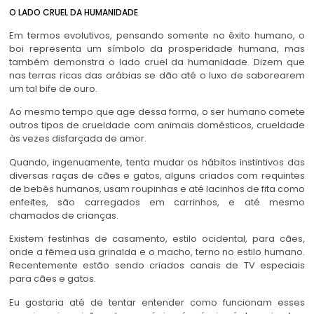
O LADO CRUEL DA HUMANIDADE
Em termos evolutivos, pensando somente no êxito humano, o
boi representa um símbolo da prosperidade humana, mas
também demonstra o lado cruel da humanidade. Dizem que
nas terras ricas das arábias se dão até o luxo de saborearem
um tal bife de ouro.
Ao mesmo tempo que age dessa forma, o ser humano comete
outros tipos de crueldade com animais domésticos, crueldade
às vezes disfarçada de amor.
Quando, ingenuamente, tenta mudar os hábitos instintivos das
diversas raças de cães e gatos, alguns criados com requintes
de bebês humanos, usam roupinhas e até lacinhos de fita como
enfeites, são carregados em carrinhos, e até mesmo
chamados de crianças.
Existem festinhas de casamento, estilo ocidental, para cães,
onde a fêmea usa grinalda e o macho, terno no estilo humano.
Recentemente estão sendo criados canais de TV especiais
para cães e gatos.
Eu gostaria até de tentar entender como funcionam esses