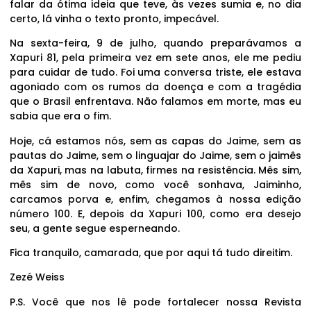
falar da ótima ideia que teve, às vezes sumia e, no dia
certo, lá vinha o texto pronto, impecável.
Na sexta-feira, 9 de julho, quando preparávamos a
Xapuri 81, pela primeira vez em sete anos, ele me pediu
para cuidar de tudo. Foi uma conversa triste, ele estava
agoniado com os rumos da doença e com a tragédia
que o Brasil enfrentava. Não falamos em morte, mas eu
sabia que era o fim.
Hoje, cá estamos nós, sem as capas do Jaime, sem as
pautas do Jaime, sem o linguajar do Jaime, sem o jaimês
da Xapuri, mas na labuta, firmes na resistência. Mês sim,
mês sim de novo, como você sonhava, Jaiminho,
carcamos porva e, enfim, chegamos à nossa edição
número 100. E, depois da Xapuri 100, como era desejo
seu, a gente segue esperneando.
Fica tranquilo, camarada, que por aqui tá tudo direitim.
Zezé Weiss
P.S. Você que nos lê pode fortalecer nossa Revista