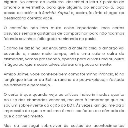
cigarra. No centro do invólucro, desenhei a letra X pintada de
amarelo e vermelho, para que alguém, ao encontrá-la, logo
possa associá-la à
Revista Xapuri
e, assim, fazê-la chegar ao
destinatário correto: você.
O conteúdo não tem muita coisa importante, mas certos
assuntos sempre gostamos de compartilhar, para não ficarmos
falando sozinhos, feito gado ruminando no pasto.
É como se diz lá no Sul: enquanto a chaleira chia, o amargo vai
cevando e, nesse meio tempo, entre uma cuia e outra de
chimarrão, vamos proseando, apenas para aliviar uma ou outra
mágoa ou, quem sabe, talvez clarear um pouco a mente.
Amigo Jaime, você conhece bem como foi minha infância, lá no
longínquo interior da Bahia, rancho de pau-a-pique, infestado
de barbeiro e percevejo.
O certo é que quando vejo as críticas indiscriminadas quanto
ao uso dos chamados venenos, me vem à lembrança que eu
sou um sobrevivente da ação do DDT. Às vezes, amigo, me dá a
impressão de que o modismo é mais confortante e cômodo do
que o conhecimento.
Mas eu consegui sobreviver às custas de acontecimentos