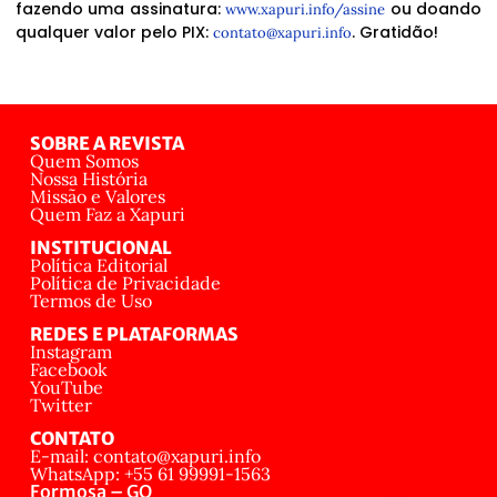
fazendo uma assinatura:
ou doando
www.xapuri.info/assine
qualquer valor pelo PIX:
. Gratidão!
contato@xapuri.info
SOBRE A REVISTA
Quem Somos
Nossa História
Missão e Valores
Quem Faz a Xapuri
INSTITUCIONAL
Política Editorial
Política de Privacidade
Termos de Uso
REDES E PLATAFORMAS
Instagram
Facebook
YouTube
Twitter
CONTATO
E-mail: contato@xapuri.info
WhatsApp: +55 61 99991-1563
Formosa – GO