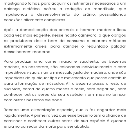
mastigando folhas, para adquirir os nutrientes necessários a um
balanço dietético, sofreu a redução da mandíbula, que
impulsionou o desenvolvimento do crânio, possibilitando
conexões altamente complexas.
Após a domesticação dos animais, o homem moderno ficou
cada vez mais exigente, nesse hábito carnívoro, o que obrigou
os produtores desse bem de consumo a criarem métodos
extremamente cruéis, para atender o requintado paladar
desse homem moderno.
Para produzir uma carne macia e suculenta, os bezerros
machos, ao nascerem, são colocados individualmente e com
impeditivos visuais, numa minúscula jaula de madeira, onde são
impedidos de qualquer tipo de movimento que possa contribuir
para a formação de músculos.
Aí, o bezerro passa o resto de
sua vida, cerca de quatro meses e meio, sem pegar sol, sem
conhecer outros seres da sua espécie, nem mesmo brincar
com outros bezerros ele pode.
Recebe uma alimentação especial, que o faz engordar mais
rapidamente. A primeira vez que esse bezerro tem a chance de
caminhar e conhecer outros seres da sua espécie é quando
entra no corredor da morte para ser abatido.