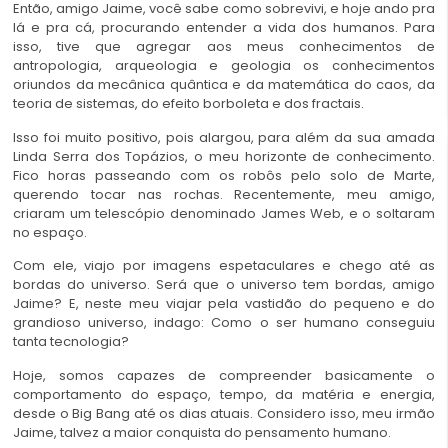
Então, amigo Jaime, você sabe como sobrevivi, e hoje ando pra
lá e pra cá, procurando entender a vida dos humanos. Para
isso, tive que agregar aos meus conhecimentos de
antropologia, arqueologia e geologia os conhecimentos
oriundos da mecânica quântica e da matemática do caos, da
teoria de sistemas, do efeito borboleta e dos fractais.
Isso foi muito positivo, pois alargou, para além da sua amada
Linda Serra dos Topázios, o meu horizonte de conhecimento.
Fico horas passeando com os robôs pelo solo de Marte,
querendo tocar nas rochas. Recentemente, meu amigo,
criaram um telescópio denominado James Web, e o soltaram
no espaço.
Com ele, viajo por imagens espetaculares e chego até as
bordas do universo. Será que o universo tem bordas, amigo
Jaime? E, neste meu viajar pela vastidão do pequeno e do
grandioso universo, indago: Como o ser humano conseguiu
tanta tecnologia?
Hoje, somos capazes de compreender basicamente o
comportamento do espaço, tempo, da matéria e energia,
desde o Big Bang até os dias atuais. Considero isso, meu irmão
Jaime, talvez a maior conquista do pensamento humano.