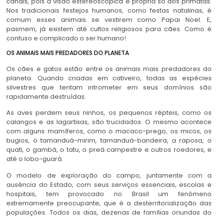
canais, pois a visão estereoscópica é própria só dos primatas.
Nos tradicionais festejos humanos, como festas natalinas, é
comum esses animais se vestirem como Papai Noel. E,
pasmem, já existem até cultos religiosos para cães. Como é
confuso e complicado o ser humano!
OS ANIMAIS MAIS PREDADORES DO PLANETA
Os cães e gatos estão entre os animais mais predadores do
planeta. Quando criadas em cativeiro, todas as espécies
silvestres que tentam intrometer em seus domínios são
rapidamente destruídas.
As aves perdem seus ninhos, os pequenos répteis, como os
calangos e as lagartixas, são trucidados. O mesmo acontece
com alguns mamíferos, como o macaco-prego, os micos, os
bugios, o tamanduá-mirim, tamanduá-bandeira, a raposa, o
quati, o gambá, o tatu, o preá campestre e outros roedores, e
até o lobo-guará.
O modelo de exploração do campo, juntamente com a
ausência do Estado, com seus serviços essenciais, escolas e
hospitais, tem provocado no Brasil um fenômeno
extremamente preocupante, que é a desterritorialização das
populações. Todos os dias, dezenas de famílias oriundas do