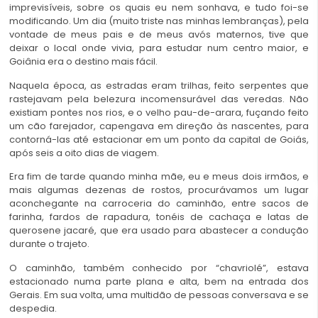
imprevisíveis, sobre os quais eu nem sonhava, e tudo foi-se
modificando. Um dia (muito triste nas minhas lembranças), pela
vontade de meus pais e de meus avós maternos, tive que
deixar o local onde vivia, para estudar num centro maior, e
Goiânia era o destino mais fácil.
Naquela época, as estradas eram trilhas, feito
serpentes que
rastejavam
pela belezura incomensurável das veredas. Não
existiam pontes nos rios, e o velho pau-de-arara, fuçando feito
um cão farejador, capengava em direção às nascentes, para
contorná-las até estacionar em um ponto da capital de Goiás,
após seis a oito dias de viagem.
Era fim de tarde quando minha mãe, eu e meus dois irmãos, e
mais algumas dezenas de rostos, procurávamos um lugar
aconchegante na carroceria do caminhão, entre sacos de
farinha, fardos de rapadura, tonéis de cachaça e latas de
querosene jacaré, que era usado para abastecer a condução
durante o trajeto.
O caminhão, também conhecido por “chavriolé”, estava
estacionado numa parte plana e alta, bem na entrada dos
Gerais. Em sua volta, uma multidão de pessoas conversava e se
despedia.