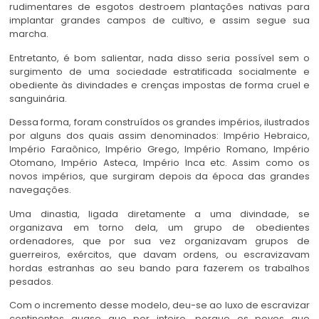
rudimentares de esgotos destroem plantações nativas para
implantar grandes campos de cultivo, e assim segue sua
marcha.
Entretanto, é bom salientar, nada disso seria possível sem o
surgimento de uma sociedade estratificada socialmente e
obediente às divindades e crenças impostas de forma cruel e
sanguinária.
Dessa forma, foram construídos os grandes impérios, ilustrados
por alguns dos quais assim denominados: Império Hebraico,
Império Faraônico, Império Grego, Império Romano, Império
Otomano, Império Asteca, Império Inca etc. Assim como os
novos impérios, que surgiram depois da época das grandes
navegações.
Uma dinastia, ligada diretamente a uma divindade, se
organizava em torno dela, um grupo de obedientes
ordenadores, que por sua vez organizavam grupos de
guerreiros, exércitos, que davam ordens, ou escravizavam
hordas estranhas ao seu bando para fazerem os trabalhos
pesados.
Com o incremento desse modelo, deu-se ao luxo de escravizar
continentes quase que por inteiro, porque os povos que