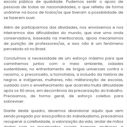
escola pública de qualidade. Pudemos sentir o apoio de
pessoas de todas as nacionalidades, o que refletiu de forma
unânime na boca de todos/as que tiveram a possibilidade de
se fazerem ouvir.
Além de participarmos das atividades, nos envolvemos e nos
inteirarmos das dificuldades do mundo, que vive uma onda
conservadora, baseada na meritocracia, apoia mecanismos
de punição de professores/as, e isso não é um fenômeno
percebido só no Brasil.
Concluímos a necessidade de um esforço máximo para que
caminhemos juntos com o meio ambiente, cidades
sustentáveis, no enfrentamento de brigas universais contra o
racismo, o preconceito, a homofobia, a inclusão da história de
negros e indígenas, mulheres, não militarização de escolas,
cuidado com o envelhecimento que acarreta muita dificuldade
após os 60 anos, em decorrência da precarização do trabalho.
Precisamos, de forma geral, de esforço coletivo para
sobreviver.
Diante deste quadro, devemos abandonar aquilo que vem
sendo pregado por essa política do individualismo, precisamos
recuperar a coletividade, a valorização da vida, andar de mãos
dadas com os movimentos sociais, homens, mulheres, a