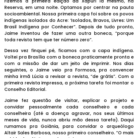
Fizemos a primeira edição da Xapuri lá mesmo, na
Reserva, em uma noite. Optamos por centrar na pauta
socioambiental. Nossa primeira capa foi sobre os povos
indígenas isolados do Acre: ‘Isolados, Bravos, Livres: Um
Brasil Indígena por Conhecer”. Depois de tudo pronto,
Jaime inventou de fazer uma outra boneca, “porque
toda revista tem que ter número zero”.
Dessa vez finquei pé, ficamos com a capa indígena.
Voltei pra Brasília com a boneca praticamente pronta e
com a missão de dar um jeito de imprimir. Nos dias
seguintes, o Jaime veio pra Formosa, pra convencer
minha irmã Lúcia a revisar a revista, “de grátis”. Com a
primeira revista impressa, a próxima tarefa foi montar o
Conselho Editorial.
Jaime fez questão de visitar, explicar o projeto e
convidar pessoalmente cada conselheiro e cada
conselheira (até a doença agravar, nos seus últimos
meses de vida, nunca abriu mão dessa tarefa). Daqui
rumamos pra Goiânia, para convidar o arqueólogo
Altair Sales Barbosa, nosso primeiro conselheiro. “O mais