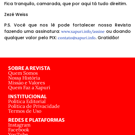
Fica tranquilo, camarada, que por aqui tá tudo direitim.
Zezé Weiss
P.S. Você que nos lê pode fortalecer nossa Revista
fazendo uma assinatura:
ou doando
www.xapuri.info/assine
qualquer valor pelo PIX:
. Gratidão!
contato@xapuri.info
SOBRE A REVISTA
Quem Somos
Nossa História
Missão e Valores
Quem Faz a Xapuri
INSTITUCIONAL
Política Editorial
Política de Privacidade
Termos de Uso
REDES E PLATAFORMAS
Instagram
Facebook
YouTube