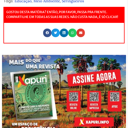
Tags:
,
,
Educação
Meio Ambiente
Seringueiros
GOSTOU DESTA MATÉRIA? ENTÃO, POR FAVOR, PASSA PRA FRENTE.
COMPARTILHE EM TODAS AS SUAS REDES. NÃO CUSTA NADA, É SÓ CLICAR!