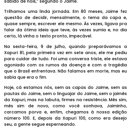
sabido de nóis,” segundo o Jaime.
Trilhamos uma linda jornada. Em 80 meses, Jaime fez
questão de decidir, mensalmente, o tema da capa e,
quase sempre, escrever ele mesmo. Às vezes, ligava pra
falar da ótima ideia que teve, às vezes sumia e, no dia
certo, lá vinha o texto pronto, impecável.
Na sexta-feira, 9 de julho, quando preparávamos a
Xapuri 81, pela primeira vez em sete anos, ele me pediu
para cuidar de tudo. Foi uma conversa triste, ele estava
agoniado com os rumos da doença e com a tragédia
que o Brasil enfrentava. Não falamos em morte, mas eu
sabia que era o fim.
Hoje, cá estamos nós, sem as capas do Jaime, sem as
pautas do Jaime, sem o linguajar do Jaime, sem o jaimês
da Xapuri, mas na labuta, firmes na resistência. Mês sim,
mês sim de novo, como você sonhava, Jaiminho,
carcamos porva e, enfim, chegamos à nossa edição
número 100. E, depois da Xapuri 100, como era desejo
seu, a gente segue esperneando.