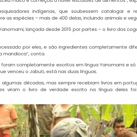
sceu muito e começou a haver escassez de alimentos”, expl
pesquisadores indígenas, que soubessem catalogar e re
e as espécies – mais de 400 delas, incluindo animais e veg
Yanomami, lançada desde 2015 por partes – o livro dos co
processado por eles, e são ingredientes completamente dif
 mandioca”, conta.
vros foram completamente escritos em língua Yanomami e só
que venceu o Jabuti, está nas duas línguas.
á algumas décadas, mas sempre recebiam livros em portu
s viram o livro de verdade escrito na língua deles fo