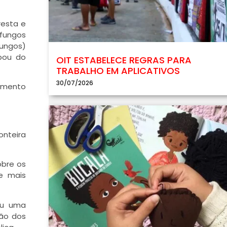
resta e
 fungos
fungos)
ipou do
OIT ESTABELECE REGRAS PARA
TRABALHO EM APLICATIVOS
30/07/2026
imento
onteira
obre os
e mais
ou uma
ão dos