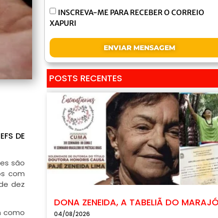
INSCREVA-ME PARA RECEBER O CORREIO
XAPURI
ENVIAR MENSAGEM
POSTS RECENTES
EFS DE
tes são
os com
de dez
DONA ZENEIDA, A TABELIÃ DO MARAJ
am como
04/08/2026