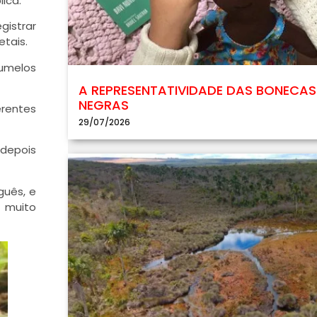
ica.
gistrar
etais.
gumelos
A REPRESENTATIVIDADE DAS BONECAS
NEGRAS
erentes
29/07/2026
 depois
guês, e
i muito