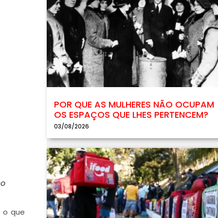
POR QUE AS MULHERES NÃO OCUPAM
OS ESPAÇOS QUE LHES PERTENCEM?
03/08/2026
so
r o que