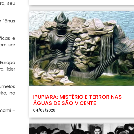
ra, seu
é “ânus
ficas e
dem ser
 Europa
, líder
gumelos
iro, na
IPUPIARA: MISTÉRIO E TERROR NAS
ÁGUAS DE SÃO VICENTE
omami –
04/08/2026