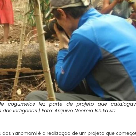
de cogumelos fez parte de projeto que cataloga
dos indígenas | Foto: Arquivo Noemia Ishikawa
s dos Yanomami é a realização de um projeto que começo