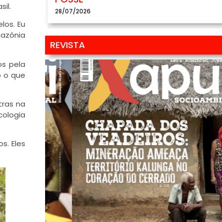
il.
28/07/2026
los. Eu
mazônia
REVISTA
os pela
o o que
tras na
icologia
s. Eles