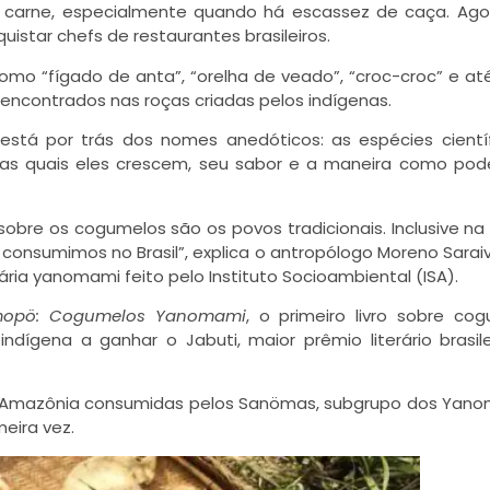
 carne, especialmente quando há escassez de caça. Ago
star chefs de restaurantes brasileiros.
o “fígado de anta”, “orelha de veado”, “croc-croc” e at
encontrados nas roças criadas pelos indígenas.
está por trás dos nomes anedóticos: as espécies cientí
as quais eles crescem, seu sabor e a maneira como po
bre os cogumelos são os povos tradicionais. Inclusive na
onsumimos no Brasil”, explica o antropólogo Moreno Saraiva
ia yanomami feito pelo Instituto Socioambiental (ISA).
opö: Cogumelos Yanomami
, o primeiro livro sobre co
ndígena a ganhar o Jabuti, maior prêmio literário brasile
da Amazônia consumidas pelos Sanömas, subgrupo dos Yan
eira vez.