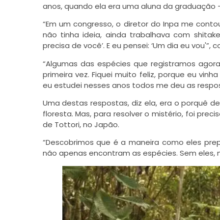
anos, quando ela era uma aluna da graduação – 
“Em um congresso, o diretor do Inpa me cont
não tinha ideia, ainda trabalhava com shitak
precisa de você’. E eu pensei: ‘Um dia eu vou'”, c
“Algumas das espécies que registramos agora
primeira vez. Fiquei muito feliz, porque eu vi
eu estudei nesses anos todos me deu as respo
Uma destas respostas, diz ela, era o porquê d
floresta. Mas, para resolver o mistério, foi prec
de Tottori, no Japão.
“Descobrimos que é a maneira como eles pre
não apenas encontram as espécies. Sem eles, não 