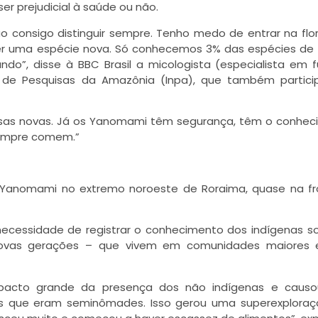
er prejudicial à saúde ou não.
consigo distinguir sempre. Tenho medo de entrar na flo
er uma espécie nova. Só conhecemos 3% das espécies de
o”, disse à BBC Brasil a micologista (especialista em 
al de Pesquisas da Amazônia (Inpa), que também partic
sas novas. Já os Yanomami têm segurança, têm o conhec
sempre comem.”
 Yanomami no extremo noroeste de Roraima, quase na fr
 necessidade de registrar o conhecimento dos indígenas s
 novas gerações – que vivem em comunidades maiores 
mpacto grande da presença dos não indígenas e caus
s que eram seminômades. Isso gerou uma superexploraç