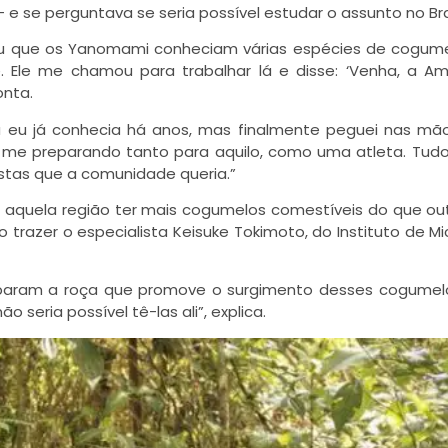
e se perguntava se seria possível estudar o assunto no Bras
ou que os Yanomami conheciam várias espécies de cogume
e. Ele me chamou para trabalhar lá e disse: ‘Venha, a A
onta.
 eu já conhecia há anos, mas finalmente peguei nas mã
nha me preparando tanto para aquilo, como uma atleta. Tud
stas que a comunidade queria.”
e aquela região ter mais cogumelos comestíveis do que ou
iso trazer o especialista Keisuke Tokimoto, do Instituto de M
param a roça que promove o surgimento desses cogumelo
seria possível tê-las ali”, explica.