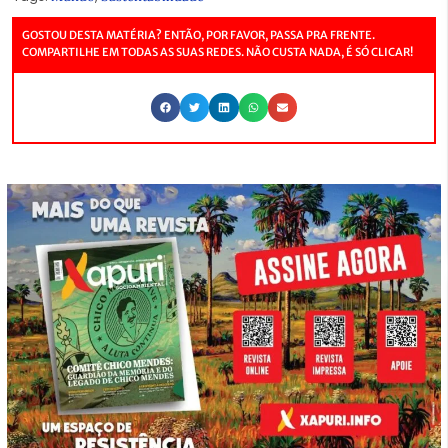
GOSTOU DESTA MATÉRIA? ENTÃO, POR FAVOR, PASSA PRA FRENTE.
COMPARTILHE EM TODAS AS SUAS REDES. NÃO CUSTA NADA, É SÓ CLICAR!