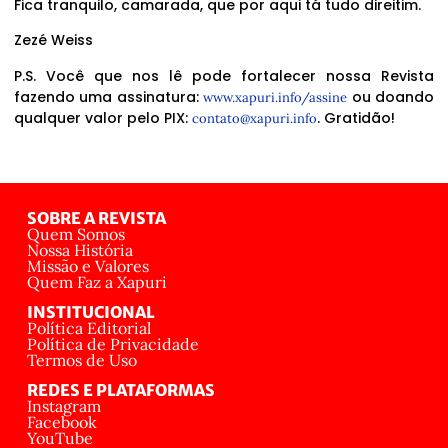
Fica tranquilo, camarada, que por aqui tá tudo direitim.
Zezé Weiss
P.S. Você que nos lê pode fortalecer nossa Revista
fazendo uma assinatura:
ou doando
www.xapuri.info/assine
qualquer valor pelo PIX:
. Gratidão!
contato@xapuri.info
SOBRE A REVISTA
Quem Somos
Nossa História
Missão e Valores
Quem Faz a Xapuri
INSTITUCIONAL
Política Editorial
Política de Privacidade
Termos de Uso
REDES E PLATAFORMAS
Instagram
Facebook
YouTube