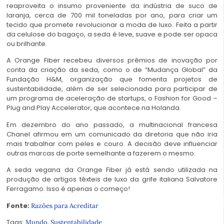
reaproveita o insumo proveniente da indústria de suco de
laranja, cerca de 700 mil toneladas por ano, para criar um
tecido que promete revolucionar a moda de luxo. Feita a partir
da celulose do bagaço, a seda é leve, suave e pode ser opaca
ou brilhante.
A Orange Fiber recebeu diversos prêmios de inovação por
conta da criação da seda, como o de “Mudança Global” da
Fundação H&M, organização que fomenta projetos de
sustentabilidade, além de ser selecionada para participar de
um programa de aceleração de startups, o Fashion for Good –
Plug and Play Accelerator, que acontece na Holanda.
Em dezembro do ano passado, a multinacional francesa
Chanel afirmou em um comunicado da diretoria que não iria
mais trabalhar com peles e couro. A decisão deve influenciar
outras marcas de porte semelhante a fazerem o mesmo.
A seda vegana da Orange Fiber já está sendo utilizada na
produção de artigos têxteis de luxo da grife italiana Salvatore
Ferragamo. Isso é apenas o começo!
Fonte:
Razões para Acreditar
Tags:
,
Mundo
Sustentabilidade