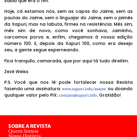
sabia que era o fim.
Hoje, cá estamos nós, sem as capas do Jaime, sem as
pautas do Jaime, sem o linguajar do Jaime, sem o jaimês
da Xapuri, mas na labuta, firmes na resistência. Mês sim,
mês sim de novo, como você sonhava, Jaiminho,
carcamos porva e, enfim, chegamos à nossa edição
número 100. E, depois da Xapuri 100, como era desejo
seu, a gente segue esperneando.
Fica tranquilo, camarada, que por aqui tá tudo direitim.
Zezé Weiss
P.S. Você que nos lê pode fortalecer nossa Revista
fazendo uma assinatura:
ou doando
www.xapuri.info/assine
qualquer valor pelo PIX:
. Gratidão!
contato@xapuri.info
SOBRE A REVISTA
Quem Somos
Nossa História