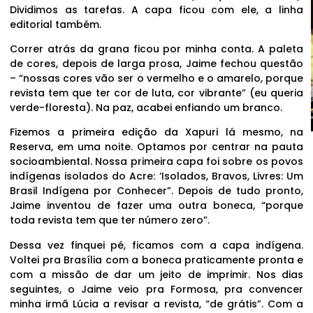
Dividimos as tarefas. A capa ficou com ele, a linha
editorial também.
Correr atrás da grana ficou por minha conta. A paleta
de cores, depois de larga prosa, Jaime fechou questão
– “nossas cores vão ser o vermelho e o amarelo, porque
revista tem que ter cor de luta, cor vibrante” (eu queria
verde-floresta). Na paz, acabei enfiando um branco.
Fizemos a primeira edição da Xapuri lá mesmo, na
Reserva, em uma noite. Optamos por centrar na pauta
socioambiental. Nossa primeira capa foi sobre os povos
indígenas isolados do Acre: ‘Isolados, Bravos, Livres: Um
Brasil Indígena por Conhecer”. Depois de tudo pronto,
Jaime inventou de fazer uma outra boneca, “porque
toda revista tem que ter número zero”.
Dessa vez finquei pé, ficamos com a capa indígena.
Voltei pra Brasília com a boneca praticamente pronta e
com a missão de dar um jeito de imprimir. Nos dias
seguintes, o Jaime veio pra Formosa, pra convencer
minha irmã Lúcia a revisar a revista, “de grátis”. Com a