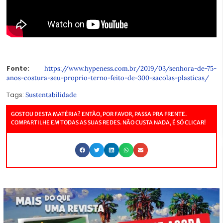
Fonte:
https://www.hypeness.com.br/2019/03/senhora-de-75-
anos-costura-seu-proprio-terno-feito-de-300-sacolas-plasticas/
Tags:
Sustentabilidade
GOSTOU DESTA MATÉRIA? ENTÃO, POR FAVOR, PASSA PRA FRENTE.
COMPARTILHE EM TODAS AS SUAS REDES. NÃO CUSTA NADA, É SÓ CLICAR!