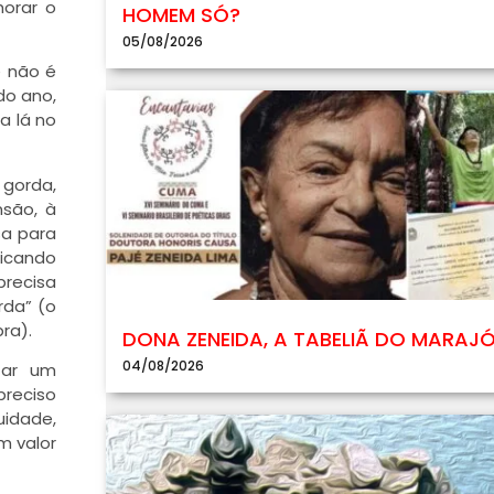
horar o
HOMEM SÓ?
05/08/2026
e não é
do ano,
a lá no
 gorda,
nsão, à
sa para
ficando
precisa
rda” (o
ra).
DONA ZENEIDA, A TABELIÃ DO MARAJ
04/08/2026
tar um
reciso
idade,
m valor