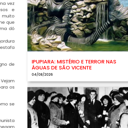
Uma vez
osos e
, muito
rme que
 uma dó
ordura
estafa
IPUPIARA: MISTÉRIO E TERROR NAS
igno de
ÁGUAS DE SÃO VICENTE
04/08/2026
. Vejam
para os
como se
unista
 chegam