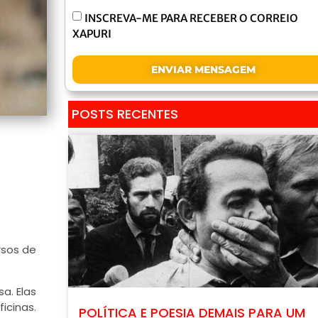
INSCREVA-ME PARA RECEBER O CORREIO
XAPURI
ENVIAR MENSAGEM
POSTS RECENTES
rsos de
a. Elas
icinas.
POLÍTICA E POESIA DEMAIS PARA UM