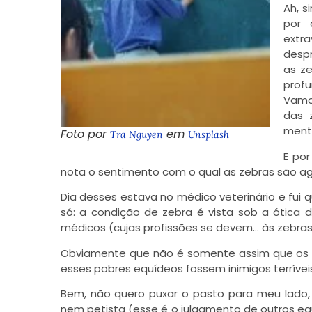
Ah, s
por 
extr
despr
as ze
profu
Vamo
das 
menta
Foto por
em
Tra Nguyen
Unsplash
E po
nota o sentimento com o qual as zebras são a
Dia desses estava no médico veterinário e fui 
só: a condição de zebra é vista sob a ótica d
médicos (cujas profissões se devem… às zebras
Obviamente que não é somente assim que os o
esses pobres equídeos fossem inimigos terrívei
Bem, não quero puxar o pasto para meu lad
nem petista (esse é o julgamento de outros eq