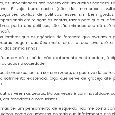
im, as universidades até podem dar um auxílio financeiro. 
ano. E veja bem: auxílio (não dos numerosos, vult
avagantes auxílios de políticos, esses sim bem gordos
oporcionais em relação às zebras, razão para que eu afi
bras, perto dos políticos, são tão mirradas que dá até
nda).
s lembrar que as agências de fomento que avaliam a g
zebras exigem padrões muito altos, o que leva até a 
l dos animaizinhos.
r falar em dó e saúde, não exatamente nesta ordem, é d
graciadas na sociedade.
questionado se, por eu ser uma zebra, eu gostava de sofrer
o sofrimento existencial, algo que serve de gracejo até 
).
utros vêem as zebras. Muitas vezes é com hostilidade, 
s, doutrinadores e comunistas.
o, mas ter um pensamento de esquerda não me torna com
uídeos, como os jumentos, animais que, infelizmente, até