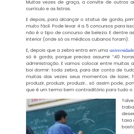
Muitas vezes de graça, a convite de outros
currículo e as listras.
E depois, para alcançar o status de gorda, pr
muito fácil. Pode levar 4 a 5 concursos para is
não é o tipo de concurso de beleza. E dentre as 
interior (onde só os médicos cubanos foram).
E, depois que a zebra entra em uma
universidade
só é gorda, porque precisa assumir “40 horas
administração. E vamos colocar entre muitas 
boi dormir: toda zebra, para dar conta de tud
muitas das vezes seus momentos de lazer, fina
produzir, produzir, produzir… só assim pode, 
que é um termo bem contraditório para tudo o q
Talv
trab
dese
taxa 
basta