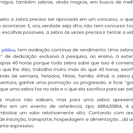
 amigos, também zebras, ainda magras, em busca de mel
imeiro a zebra precisa ser aprovada em um concurso, o qu
so acontecer. E, ora, verdade seja dita, não tem concurso to
escolhas possíveis, a zebra às vezes precisa ir tentar a vid
, tem avaliação contínua de rendimento. Uma zebra
 pública
” de dedicação exclusiva à pesquisa, ao ensino, à exte
aspas 40 horas porque toda zebra sabe que isso é conver
o que lhe dão, trabalha muito mais do que 40 horas, sacri
is de semana, feriados, férias, família. Afinal, a zebra 
porventura, ganhar uma promoção ou progressão…e ficar “go
ue uma zebra faz na vida e o que ela sacrifica para ser zeb
ez muitos não saibam, mas para uma zebra apresen
alho em um evento de referência, tipo ABRAZEBRA, é p
mbolsar um valor relativamente alto. Contando com anu
de inscrição, transporte, hospedagem e alimentação….dá u
nte expressivo.