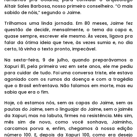
Altair Sales Barbosa, nosso primeiro conselheiro. “O mais
sabido de nóis,” segundo o Jaime.
Trilhamos uma linda jornada. Em 80 meses, Jaime fez
questão de decidir, mensalmente, o tema da capa e,
quase sempre, escrever ele mesmo. Às vezes, ligava pra
falar da ótima ideia que teve, às vezes sumia e, no dia
certo, lá vinha o texto pronto, impecável.
Na sexta-feira, 9 de julho, quando preparávamos a
Xapuri 81, pela primeira vez em sete anos, ele me pediu
para cuidar de tudo. Foi uma conversa triste, ele estava
agoniado com os rumos da doença e com a tragédia
que o Brasil enfrentava. Não falamos em morte, mas eu
sabia que era o fim.
Hoje, cá estamos nós, sem as capas do Jaime, sem as
pautas do Jaime, sem o linguajar do Jaime, sem o jaimês
da Xapuri, mas na labuta, firmes na resistência. Mês sim,
mês sim de novo, como você sonhava, Jaiminho,
carcamos porva e, enfim, chegamos à nossa edição
número 100. E, depois da Xapuri 100, como era desejo