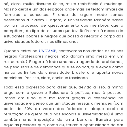
há, claro, muito discurso único, muita resistência à mudança.
Mas no geral é um dos espaços onde mais se testam limites de
fórmulas e conceitos. É onde de algum modo somos
desafiados a ir além. E agora, a universidade também passa
por um processo de questionamento dos membros que a
compõem, do tipo de estudos que faz. Refiro-me à massa de
estudantes pobres e negros que passa a integrar o corpo das
universidades federais nos últimos anos.
Quando entrei na
, contávamos nos dedos os alunos
UNICAMP
negros (professores negros não dariam uma mesa em um
restaurante). E agora é toda uma nova agenda de problemas,
de pesquisas e de demandas que se coloca, que expõe como
nunca os limites da universidade brasileira e aponta novos
caminhos. Por isso, claro, continuo fascinado.
Toda essa digressão para dizer que, devido a isso, a minha
briga com o governo Bolsonaro é política, mas é pessoal.
Penso em tudo que me tornei graças à experiência na
universidade e penso que um ataque nessas dimensões (com
corte de 30% da verba das federais e ataque direto à
reputação de quem atua nas escolas e universidades) é uma
também uma imposição de uma barreira. Barreira para
aquelas pessoas que, como eu, teriam a oportunidade de dar