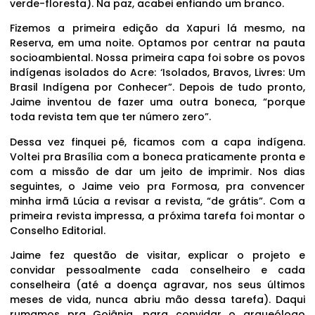
verde-floresta). Na paz, acabei enfiando um branco.
Fizemos a primeira edição da Xapuri lá mesmo, na
Reserva, em uma noite. Optamos por centrar na pauta
socioambiental. Nossa primeira capa foi sobre os povos
indígenas isolados do Acre: ‘Isolados, Bravos, Livres: Um
Brasil Indígena por Conhecer”. Depois de tudo pronto,
Jaime inventou de fazer uma outra boneca, “porque
toda revista tem que ter número zero”.
Dessa vez finquei pé, ficamos com a capa indígena.
Voltei pra Brasília com a boneca praticamente pronta e
com a missão de dar um jeito de imprimir. Nos dias
seguintes, o Jaime veio pra Formosa, pra convencer
minha irmã Lúcia a revisar a revista, “de grátis”. Com a
primeira revista impressa, a próxima tarefa foi montar o
Conselho Editorial.
Jaime fez questão de visitar, explicar o projeto e
convidar pessoalmente cada conselheiro e cada
conselheira (até a doença agravar, nos seus últimos
meses de vida, nunca abriu mão dessa tarefa). Daqui
rumamos pra Goiânia, para convidar o arqueólogo