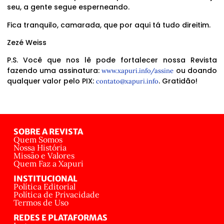
seu, a gente segue esperneando.
Fica tranquilo, camarada, que por aqui tá tudo direitim.
Zezé Weiss
P.S. Você que nos lê pode fortalecer nossa Revista
fazendo uma assinatura:
ou doando
www.xapuri.info/assine
qualquer valor pelo PIX:
. Gratidão!
contato@xapuri.info
SOBRE A REVISTA
Quem Somos
Nossa História
Missão e Valores
Quem Faz a Xapuri
INSTITUCIONAL
Política Editorial
Política de Privacidade
Termos de Uso
REDES E PLATAFORMAS