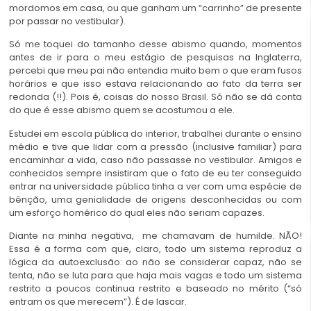
mordomos em casa, ou que ganham um “carrinho” de presente
por passar no vestibular).
Só me toquei do tamanho desse abismo quando, momentos
antes de ir para o meu estágio de pesquisas na Inglaterra,
percebi que meu pai não entendia muito bem o que eram fusos
horários e que isso estava relacionando ao fato da terra ser
redonda (!!). Pois é, coisas do nosso Brasil. Só não se dá conta
do que é esse abismo quem se acostumou a ele.
Estudei em escola pública do interior, trabalhei durante o ensino
médio e tive que lidar com a pressão (inclusive familiar) para
encaminhar a vida, caso não passasse no vestibular. Amigos e
conhecidos sempre insistiram que o fato de eu ter conseguido
entrar na universidade pública tinha a ver com uma espécie de
bênção, uma genialidade de origens desconhecidas ou com
um esforço homérico do qual eles não seriam capazes.
Diante na minha negativa, me chamavam de humilde. NÃO!
Essa é a forma com que, claro, todo um sistema reproduz a
lógica da autoexclusão: ao não se considerar capaz, não se
tenta, não se luta para que haja mais vagas e todo um sistema
restrito a poucos continua restrito e baseado no mérito (“só
entram os que merecem”). É de lascar.