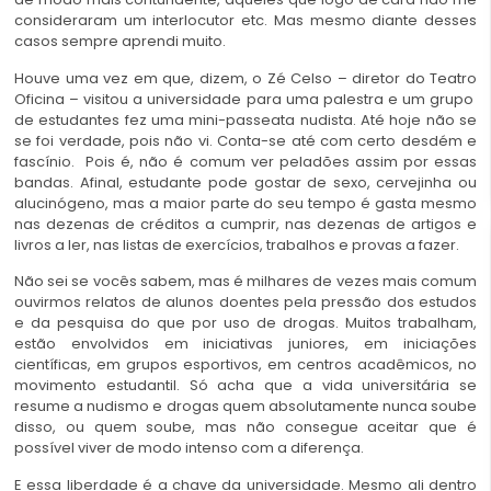
consideraram um interlocutor etc. Mas mesmo diante desses
casos sempre aprendi muito.
Houve uma vez em que, dizem, o Zé Celso – diretor do Teatro
Oficina – visitou a universidade para uma palestra e um grupo
de estudantes fez uma mini-passeata nudista. Até hoje não se
se foi verdade, pois não vi. Conta-se até com certo desdém e
fascínio. Pois é, não é comum ver peladões assim por essas
bandas. Afinal, estudante pode gostar de sexo, cervejinha ou
alucinógeno, mas a maior parte do seu tempo é gasta mesmo
nas dezenas de créditos a cumprir, nas dezenas de artigos e
livros a ler, nas listas de exercícios, trabalhos e provas a fazer.
Não sei se vocês sabem, mas é milhares de vezes mais comum
ouvirmos relatos de alunos doentes pela pressão dos estudos
e da pesquisa do que por uso de drogas. Muitos trabalham,
estão envolvidos em iniciativas juniores, em iniciações
científicas, em grupos esportivos, em centros acadêmicos, no
movimento estudantil. Só acha que a vida universitária se
resume a nudismo e drogas quem absolutamente nunca soube
disso, ou quem soube, mas não consegue aceitar que é
possível viver de modo intenso com a diferença.
E essa liberdade é a chave da universidade. Mesmo ali dentro