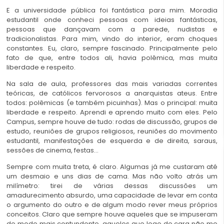
E a universidade pública foi fantástica para mim. Moradia
estudantil onde conheci pessoas com ideias fantásticas,
pessoas que dançavam com a parede, nudistas e
tradicionalistas. Para mim, vindo do interior, eram choques
constantes. Eu, claro, sempre fascinado. Principalmente pelo
fato de que, entre todos ali, havia polêmica, mas muita
liberdade e respeito.
Na sala de aula, professores das mais variadas correntes
teóricas, de católicos fervorosos a anarquistas ateus. Entre
todos: polêmicas (e também picuinhas). Mas o principal: muita
liberdade e respeito. Aprendi e aprendo muito com eles. Pelo
Campus, sempre houve de tudo: rodas de discussão, grupos de
estudo, reuniões de grupos religiosos, reuniões do movimento
estudantil, manifestações de esquerda e de direita, saraus,
sessões de cinema, festas…
Sempre com muita treta, é claro. Algumas já me custaram até
um desmaio e uns dias de cama. Mas não volto atrás um
milímetro: tirei de várias dessas discussões um
amadurecimento absurdo, uma capacidade de levar em conta
o argumento do outro e de algum modo rever meus próprios
conceitos. Claro que sempre houve aqueles que se impuseram
de modo mais contundente, aqueles que logo de cara não me