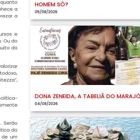
enquanto
HOMEM SÓ?
onhece a
05/08/2026
rezar a
ursos e
s. Ou do
muito do
alorizar
todoxo,
itezza”,
DONA ZENEIDA, A TABELIÃ DO MARAJ
lítica-
04/08/2026
somente
. Serão
ítica do
e de um