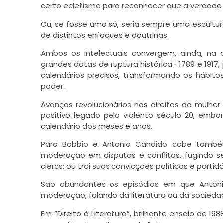
certo ecletismo para reconhecer que a verdade é
Ou, se fosse uma só, seria sempre uma escultur
de distintos enfoques e doutrinas.
Ambos os intelectuais convergem, ainda, n
grandes datas de ruptura histórica- 1789 e 19
calendários precisos, transformando os hábito
poder.
Avanços revolucionários nos direitos da
mulher
positivo legado pelo violento século 20, e
calendário dos meses e anos.
Para Bobbio e Antonio Candido cabe também
moderação em disputas e conflitos, fugindo s
clercs: ou trai suas convicções políticas e partid
São abundantes os episódios em que Antonio
moderação, falando da literatura ou da socied
Em “Direito à Literatura”, brilhante ensaio de 1