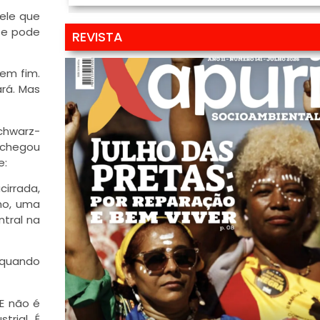
uele que
te pode
REVISTA
sem fim.
ará. Mas
Schwarz-
 chegou
e:
irrada,
mo, uma
ntral na
 quando
 E não é
rial. É