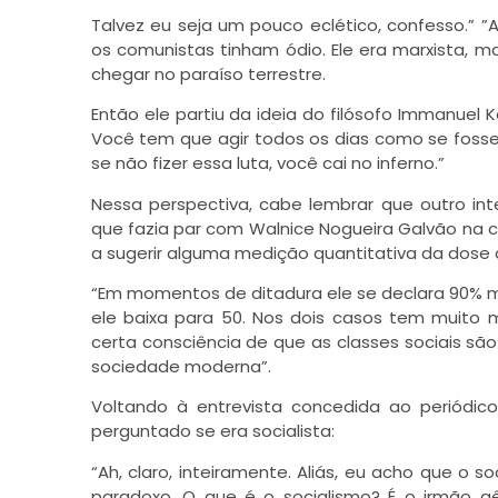
Talvez eu seja um pouco eclético, confesso.” ”
os comunistas tinham ódio. Ele era marxista, 
chegar no paraíso terrestre.
Então ele partiu da ideia do filósofo Immanuel 
Você tem que agir todos os dias como se fosse
se não fizer essa luta, você cai no inferno.”
Nessa perspectiva, cabe lembrar que outro inte
que fazia par com Walnice Nogueira Galvão na 
a sugerir alguma medição quantitativa da dos
“Em momentos de ditadura ele se declara 90% m
ele baixa para 50. Nos dois casos tem muito m
certa consciência de que as classes sociais sã
sociedade moderna”.
Voltando à entrevista concedida ao periódic
perguntado se era socialista:
“Ah, claro, inteiramente. Aliás, eu acho que o 
paradoxo. O que é o socialismo? É o irmão gêm