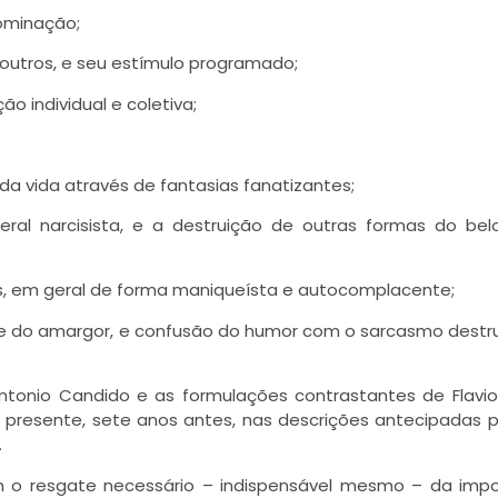
dominação;
s outros, e seu estímulo programado;
ão individual e coletiva;
da vida através de fantasias fanatizantes;
eral narcisista, e a destruição de outras formas do be
es, em geral de forma maniqueísta e autocomplacente;
to e do amargor, e confusão do humor com o sarcasmo destr
onio Candido e as formulações contrastantes de Flavio 
 presente, sete anos antes, nas descrições antecipadas p
.
m o resgate necessário – indispensável mesmo – da impo