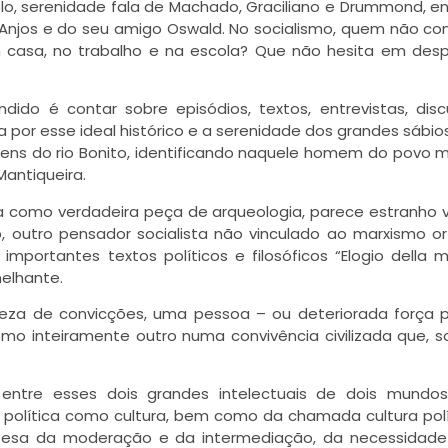
plo, serenidade fala de Machado, Graciliano e Drummond, 
s Anjos e do seu amigo Oswald. No socialismo, quem não c
 casa, no trabalho e na escola? Que não hesita em desp
dido é contar sobre episódios, textos, entrevistas, disc
por esse ideal histórico e a serenidade dos grandes sábio
gens do rio Bonito, identificando naquele homem do povo 
Mantiqueira.
oa como verdadeira peça de arqueologia, parece estranho v
outro pensador socialista não vinculado ao marxismo or
portantes textos políticos e filosóficos “Elogio della m
melhante.
za de convicções, uma pessoa – ou deteriorada força po
mo inteiramente outro numa convivência civilizada que, 
 entre esses dois grandes intelectuais de dois mundos
a política como cultura, bem como da chamada cultura pol
fesa da moderação e da intermediação, da necessidad