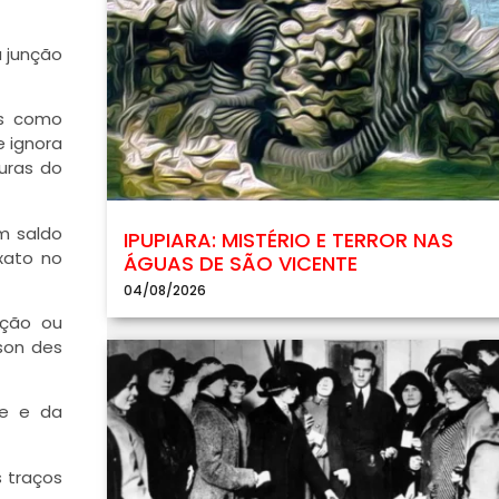
a junção
as como
e ignora
uras do
m saldo
IPUPIARA: MISTÉRIO E TERROR NAS
xato no
ÁGUAS DE SÃO VICENTE
04/08/2026
ação ou
son des
de e da
s traços