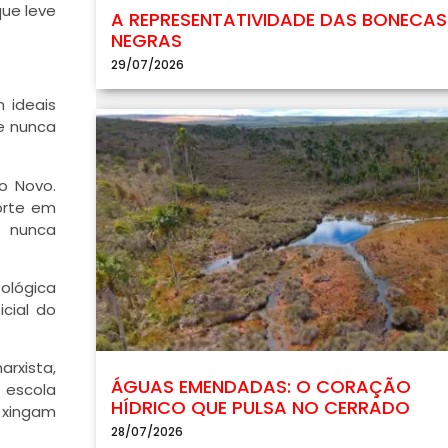
que leve
A REPRESENTATIVIDADE DAS BONECAS
NEGRAS
29/07/2026
 ideais
ue nunca
o Novo.
orte em
 nunca
ológica
cial do
rxista,
ÁGUAS EMENDADAS: O CORAÇÃO
 escola
HÍDRICO QUE PULSA NO CERRADO
s xingam
28/07/2026