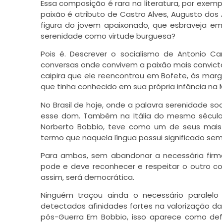
Essa composição é rara na literatura, por exem
paixão é atributo de Castro Alves, Augusto do
figura do jovem apaixonado, que esbraveja em
serenidade como virtude burguesa?
Pois é. Descrever o socialismo de Antonio Can
conversas onde convivem a paixão mais convicta 
caipira que ele reencontrou em Bofete, às mar
que tinha conhecido em sua própria infância na 
No Brasil de hoje, onde a palavra serenidade s
esse dom. Também na Itália do mesmo século, 
Norberto Bobbio, teve como um de seus mais im
termo que naquela língua possui significado se
Para ambos, sem abandonar a necessária firme
pode e deve reconhecer e respeitar o outro co
assim, será democrática.
Ninguém traçou ainda o necessário paralelo
detectadas afinidades fortes na valorização d
pós-Guerra Em Bobbio, isso aparece como de