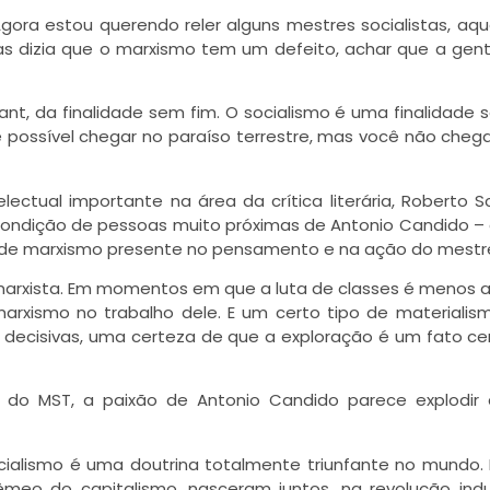
Agora estou querendo reler alguns mestres socialistas, aq
mas dizia que o marxismo tem um defeito, achar que a gen
Kant, da finalidade sem fim. O socialismo é uma finalidade 
 possível chegar no paraíso terrestre, mas você não cheg
lectual importante na área da crítica literária, Roberto 
condição de pessoas muito próximas de Antonio Candido –
e de marxismo presente no pensamento e na ação do mestr
arxista. Em momentos em que a luta de classes é menos ac
arxismo no trabalho dele. E um certo tipo de materialis
o decisivas, uma certeza de que a exploração é um fato ce
o do MST, a paixão de Antonio Candido parece explodir
socialismo é uma doutrina totalmente triunfante no mundo.
eo do capitalismo, nasceram juntos, na revolução indust