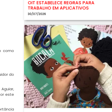
OIT ESTABELECE REGRAS PARA
TRABALHO EM APLICATIVOS
30/07/2026
lo como
uidor do
Aguiar,
or este
rtância