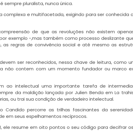
 sempre pluralista, nunca única.
a complexa e multifacetada, exigindo para ser conhecida 
a compreensão de que as revoluções não existem apen
17, por exemplo -,mas também como processo deslizante qu
s, as regras de convivência social e até mesmo as estrut
devem ser reconhecidos, nessa chave de leitura, como u
mbora não contem com um momento fundador ou marco e
 ao intelectual uma importante tarefa de intermedi
empre da maldição lançada por Julien Benda em La trahi
árias, ou trai sua condição de verdadeiro intelectual.
 Candido percorre as trilhas fascinantes da serenida
ade em seus espelhamentos recíprocos.
988, ele resume em oito pontos o seu código para decifrar o