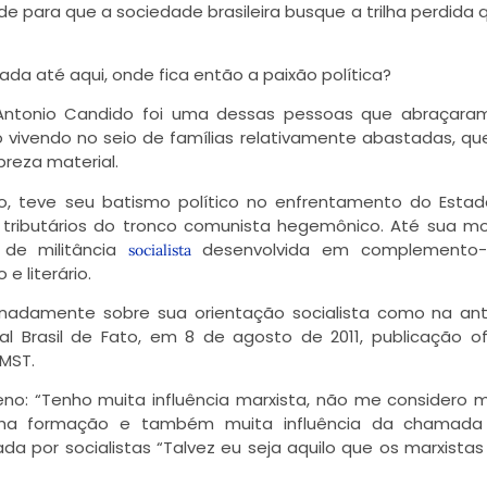
de para que a sociedade brasileira busque a trilha perdida 
ada até aqui, onde fica então a paixão política?
ntonio Candido foi uma dessas pessoas que abraçaram
o vivendo no seio de famílias relativamente abastadas, q
reza material.
co, teve seu batismo político no enfrentamento do Estad
tributários do tronco comunista hegemônico. Até sua m
de militância
desenvolvida em complemento-
socialista
e literário.
onadamente sobre sua orientação socialista como na ant
l Brasil de Fato, em 8 de agosto de 2011, publicação ofi
MST.
: “Tenho muita influência marxista, não me considero ma
inha formação e também muita influência da chamada
da por socialistas “Talvez eu seja aquilo que os marxista