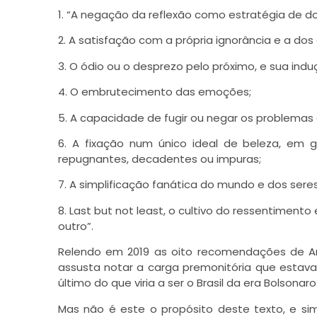
1. “A negação da reflexão como estratégia de 
2. A satisfação com a própria ignorância e a do
3. O ódio ou o desprezo pelo próximo, e sua induç
4. O embrutecimento das emoções;
5. A capacidade de fugir ou negar os problemas 
6. A fixação num único ideal de beleza, em g
repugnantes, decadentes ou impuras;
7. A simplificação fanática do mundo e dos ser
8. Last but not least, o cultivo do ressentimen
outro”.
Relendo em 2019 as oito recomendações de Ant
assusta notar a carga premonitória que estava
último do que viria a ser o Brasil da era Bolsonaro
Mas não é este o propósito deste texto, e si