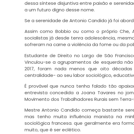
dessa síntese disjuntiva entre paixão e serenida
a um futuro digno desse nome.
Se a serenidade de Antonio Candido já foi abord
Assim como Bobbio ou como o próprio Che, A
socialistas já desde tenra adolescência, mesm
sofreram na carne a violência da fome ou da pob
Estudante de Direito no Largo de São Francis
Vinculou-se a agrupamentos de esquerda não 
2017, foram nada menos que oito décadas 
centralidade- ao seu labor sociológico, educativo 
É provável que nunca tenha falado tão apaix
entrevista concedida a Joana Tavares no jorna
Movimento dos Trabalhadores Rurais sem Terra-
Mestre Antonio Candido começa bastante sereno
mas tenho muita influência marxista na m
sociológica francesa. que geralmente era forma
muito, que é ser eclético.