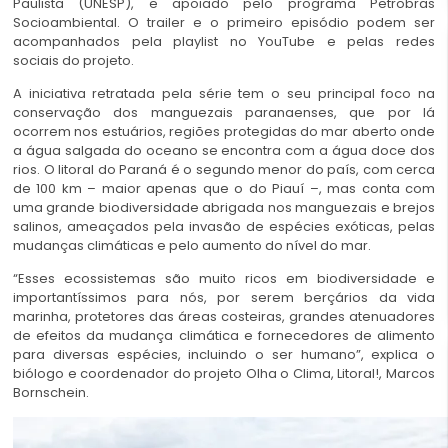
Paulista (UNESP), e apoiado pelo programa Petrobras
Socioambiental. O trailer e o primeiro episódio podem ser
acompanhados pela playlist no YouTube e pelas
redes
sociais
do projeto.
A iniciativa retratada pela série tem o seu principal foco na
conservação dos manguezais paranaenses, que por lá
ocorrem nos estuários, regiões protegidas do mar aberto onde
a água salgada do oceano se encontra com a água doce dos
rios. O litoral do Paraná é o segundo menor do país, com cerca
de 100 km – maior apenas que o do Piauí –, mas conta com
uma grande biodiversidade abrigada nos manguezais e brejos
salinos, ameaçados pela invasão de espécies exóticas, pelas
mudanças climáticas e pelo aumento do nível do mar.
“Esses ecossistemas são muito ricos em biodiversidade e
importantíssimos para nós, por serem berçários da vida
marinha, protetores das áreas costeiras, grandes atenuadores
de efeitos da mudança climática e fornecedores de alimento
para diversas espécies, incluindo o ser humano”, explica o
biólogo e coordenador do projeto Olha o Clima, Litoral!, Marcos
Bornschein.