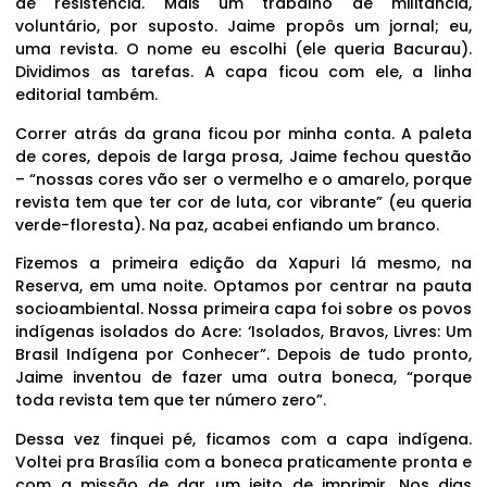
de resistência. Mais um trabalho de militância,
voluntário, por suposto. Jaime propôs um jornal; eu,
uma revista. O nome eu escolhi (ele queria Bacurau).
Dividimos as tarefas. A capa ficou com ele, a linha
editorial também.
Correr atrás da grana ficou por minha conta. A paleta
de cores, depois de larga prosa, Jaime fechou questão
– “nossas cores vão ser o vermelho e o amarelo, porque
revista tem que ter cor de luta, cor vibrante” (eu queria
verde-floresta). Na paz, acabei enfiando um branco.
Fizemos a primeira edição da Xapuri lá mesmo, na
Reserva, em uma noite. Optamos por centrar na pauta
socioambiental. Nossa primeira capa foi sobre os povos
indígenas isolados do Acre: ‘Isolados, Bravos, Livres: Um
Brasil Indígena por Conhecer”. Depois de tudo pronto,
Jaime inventou de fazer uma outra boneca, “porque
toda revista tem que ter número zero”.
Dessa vez finquei pé, ficamos com a capa indígena.
Voltei pra Brasília com a boneca praticamente pronta e
com a missão de dar um jeito de imprimir. Nos dias