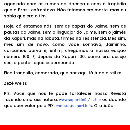
agoniado com os rumos da doença e com a tragédia
que o Brasil enfrentava. Não falamos em morte, mas eu
sabia que era o fim.
Hoje, cá estamos nós, sem as capas do Jaime, sem as
pautas do Jaime, sem o linguajar do Jaime, sem o jaimês
da Xapuri, mas na labuta, firmes na resistência. Mês sim,
mês sim de novo, como você sonhava, Jaiminho,
carcamos porva e, enfim, chegamos à nossa edição
número 100. E, depois da Xapuri 100, como era desejo
seu, a gente segue esperneando.
Fica tranquilo, camarada, que por aqui tá tudo direitim.
Zezé Weiss
P.S. Você que nos lê pode fortalecer nossa Revista
fazendo uma assinatura:
ou doando
www.xapuri.info/assine
qualquer valor pelo PIX:
. Gratidão!
contato@xapuri.info