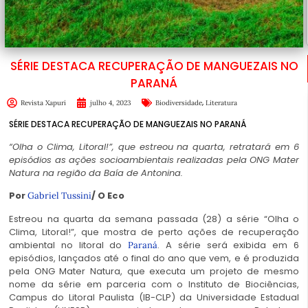
SÉRIE DESTACA RECUPERAÇÃO DE MANGUEZAIS NO
PARANÁ
,
Revista Xapuri
julho 4, 2023
Biodiversidade
Literatura
SÉRIE DESTACA RECUPERAÇÃO DE MANGUEZAIS NO PARANÁ
“Olha o Clima, Litoral!”, que estreou na quarta, retratará em 6
episódios as ações socioambientais realizadas pela ONG Mater
Natura na região da Baía de Antonina.
Por
/ O Eco
Gabriel Tussini
Estreou na quarta da semana passada (28) a série “Olha o
Clima, Litoral!”, que mostra de perto ações de recuperação
ambiental no litoral do
. A série será exibida em 6
Paraná
episódios, lançados até o final do ano que vem, e é produzida
pela ONG Mater Natura, que executa um projeto de mesmo
nome da série em parceria com o Instituto de Biociências,
Campus do Litoral Paulista (IB-CLP) da Universidade Estadual