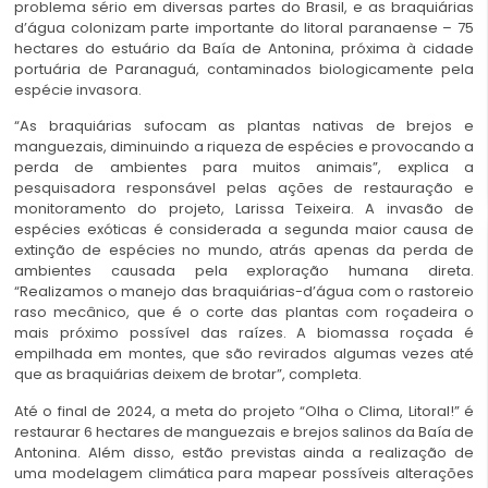
problema sério em diversas partes do Brasil, e as braquiárias
d’água colonizam parte importante do litoral paranaense – 75
hectares do estuário da Baía de Antonina, próxima à cidade
portuária de Paranaguá, contaminados biologicamente pela
espécie invasora.
“As braquiárias sufocam as plantas nativas de brejos e
manguezais, diminuindo a riqueza de espécies e provocando a
perda de ambientes para muitos animais”, explica a
pesquisadora responsável pelas ações de restauração e
monitoramento do projeto, Larissa Teixeira. A invasão de
espécies exóticas é considerada a segunda maior causa de
extinção de espécies no mundo, atrás apenas da perda de
ambientes causada pela exploração humana direta.
“Realizamos o manejo das braquiárias-d’água com o rastoreio
raso mecânico, que é o corte das plantas com roçadeira o
mais próximo possível das raízes. A biomassa roçada é
empilhada em montes, que são revirados algumas vezes até
que as braquiárias deixem de brotar”, completa.
Até o final de 2024, a meta do projeto “Olha o Clima, Litoral!” é
restaurar 6 hectares de manguezais e brejos salinos da Baía de
Antonina. Além disso, estão previstas ainda a realização de
uma modelagem climática para mapear possíveis alterações