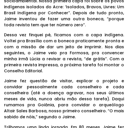
socioambiental. Nossa primeira capa foi sobre os povos
indígenas isolados do Acre: ‘Isolados, Bravos, Livres: Um
Brasil Indígena por Conhecer”. Depois de tudo pronto,
Jaime inventou de fazer uma outra boneca, “porque
toda revista tem que ter número zero”.
Dessa vez finquei pé, ficamos com a capa indígena.
Voltei pra Brasília com a boneca praticamente pronta e
com a missão de dar um jeito de imprimir. Nos dias
seguintes, o Jaime veio pra Formosa, pra convencer
minha irmã Lúcia a revisar a revista, “de grátis”. Com a
primeira revista impressa, a próxima tarefa foi montar o
Conselho Editorial.
Jaime fez questão de visitar, explicar o projeto e
convidar pessoalmente cada conselheiro e cada
conselheira (até a doença agravar, nos seus últimos
meses de vida, nunca abriu mão dessa tarefa). Daqui
rumamos pra Goiânia, para convidar o arqueólogo
Altair Sales Barbosa, nosso primeiro conselheiro. “O mais
sabido de nóis,” segundo o Jaime.
Trilhamos uma linda jornada. Em 80 meses, Jaime fez