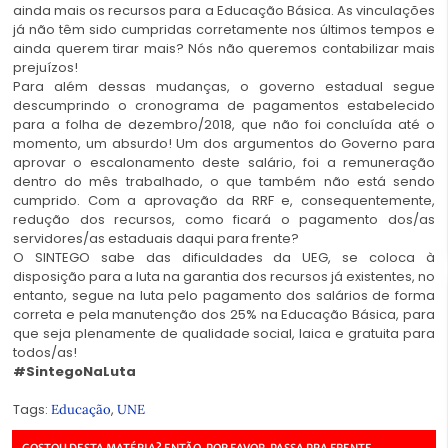
ainda mais os recursos para a Educação Básica. As vinculações
já não têm sido cumpridas corretamente nos últimos tempos e
ainda querem tirar mais? Nós não queremos contabilizar mais
prejuízos!
Para além dessas mudanças, o governo estadual segue
descumprindo o cronograma de pagamentos estabelecido
para a folha de dezembro/2018, que não foi concluída até o
momento, um absurdo! Um dos argumentos do Governo para
aprovar o escalonamento deste salário, foi a remuneração
dentro do mês trabalhado, o que também não está sendo
cumprido. Com a aprovação da RRF e, consequentemente,
redução dos recursos, como ficará o pagamento dos/as
servidores/as estaduais daqui para frente?
O
SINTEGO
sabe das dificuldades da UEG, se coloca à
disposição para a luta na garantia dos recursos já existentes, no
entanto, segue na luta pelo pagamento dos salários de forma
correta e pela manutenção dos 25% na Educação Básica, para
que seja plenamente de qualidade social, laica e gratuita para
todos/as!
#SintegoNaLuta
Tags:
,
Educação
UNE
GOSTOU DESTA MATÉRIA? ENTÃO, POR FAVOR, PASSA PRA FRENTE.