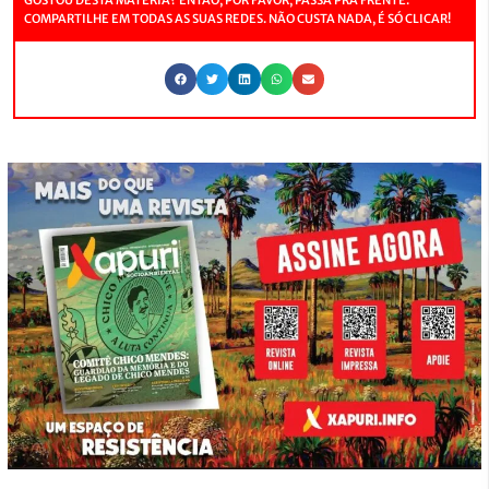
COMPARTILHE EM TODAS AS SUAS REDES. NÃO CUSTA NADA, É SÓ CLICAR!