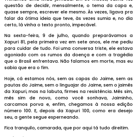
questão de decidir, mensalmente, o tema da capa e,
quase sempre, escrever ele mesmo. Às vezes, ligava pra
falar da ótima ideia que teve, às vezes sumia e, no dia
certo, lá vinha o texto pronto, impecável.
Na sexta-feira, 9 de julho, quando preparávamos a
Xapuri 81, pela primeira vez em sete anos, ele me pediu
para cuidar de tudo. Foi uma conversa triste, ele estava
agoniado com os rumos da doença e com a tragédia
que o Brasil enfrentava. Não falamos em morte, mas eu
sabia que era o fim.
Hoje, cá estamos nós, sem as capas do Jaime, sem as
pautas do Jaime, sem o linguajar do Jaime, sem o jaimês
da Xapuri, mas na labuta, firmes na resistência. Mês sim,
mês sim de novo, como você sonhava, Jaiminho,
carcamos porva e, enfim, chegamos à nossa edição
número 100. E, depois da Xapuri 100, como era desejo
seu, a gente segue esperneando.
Fica tranquilo, camarada, que por aqui tá tudo direitim.