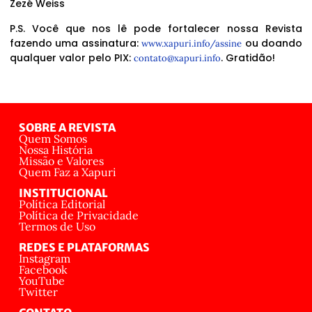
Zezé Weiss
P.S. Você que nos lê pode fortalecer nossa Revista
fazendo uma assinatura:
ou doando
www.xapuri.info/assine
qualquer valor pelo PIX:
. Gratidão!
contato@xapuri.info
SOBRE A REVISTA
Quem Somos
Nossa História
Missão e Valores
Quem Faz a Xapuri
INSTITUCIONAL
Política Editorial
Política de Privacidade
Termos de Uso
REDES E PLATAFORMAS
Instagram
Facebook
YouTube
Twitter