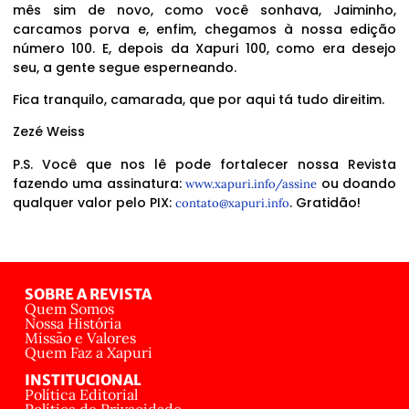
mês sim de novo, como você sonhava, Jaiminho,
carcamos porva e, enfim, chegamos à nossa edição
número 100. E, depois da Xapuri 100, como era desejo
seu, a gente segue esperneando.
Fica tranquilo, camarada, que por aqui tá tudo direitim.
Zezé Weiss
P.S. Você que nos lê pode fortalecer nossa Revista
fazendo uma assinatura:
ou doando
www.xapuri.info/assine
qualquer valor pelo PIX:
. Gratidão!
contato@xapuri.info
SOBRE A REVISTA
Quem Somos
Nossa História
Missão e Valores
Quem Faz a Xapuri
INSTITUCIONAL
Política Editorial