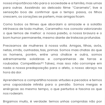
nossa importância não para a sociedade e a família, mas umas
para outras. Assistindo ao delicado filme “Caramelo”, tive a
sensação boa de confirmar que o tempo passa, os filhos
crescem, os corações se partem, mas amigas ficam.
Como todos os filmes que abordam a amizade e a solidão
intrínseca de toda mulher, Caramelho nos consola valorizando
o que temos de melhor: a nossa paixão, a nossa bravura e o
bom humor permanente, mesmo diante de tristezas profundas.
Precisamos de mulheres à nossa volta. Amigas, filhas, avós,
netas, irmãs, cunhadas, tias, primas. Somos mais chatas do que
os homens, porém, entre uma chatice e outra, somos
extremamente solidárias e companheiras de farras e
roubadas. Competitivas?! Talvez, mas isso não corrompe em
nada a nossa predispoisção para o afeto, o nosso abraço na
hora da dor.
Aprendemos a compartilha nossas virtudes e pecados e temos
uma capacidade infinita para o perdão. Somos meigas e
enérgicas ao mesmo tempo, o que perturba e fascina os que
nos rodeiam.
Brigamos muito, é verdade: temos unhas compridas não por