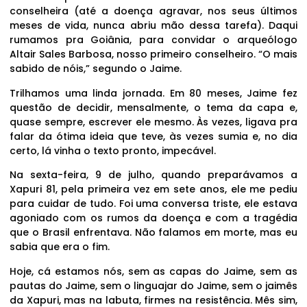
conselheira (até a doença agravar, nos seus últimos
meses de vida, nunca abriu mão dessa tarefa). Daqui
rumamos pra Goiânia, para convidar o arqueólogo
Altair Sales Barbosa, nosso primeiro conselheiro. “O mais
sabido de nóis,” segundo o Jaime.
Trilhamos uma linda jornada. Em 80 meses, Jaime fez
questão de decidir, mensalmente, o tema da capa e,
quase sempre, escrever ele mesmo. Às vezes, ligava pra
falar da ótima ideia que teve, às vezes sumia e, no dia
certo, lá vinha o texto pronto, impecável.
Na sexta-feira, 9 de julho, quando preparávamos a
Xapuri 81, pela primeira vez em sete anos, ele me pediu
para cuidar de tudo. Foi uma conversa triste, ele estava
agoniado com os rumos da doença e com a tragédia
que o Brasil enfrentava. Não falamos em morte, mas eu
sabia que era o fim.
Hoje, cá estamos nós, sem as capas do Jaime, sem as
pautas do Jaime, sem o linguajar do Jaime, sem o jaimês
da Xapuri, mas na labuta, firmes na resistência. Mês sim,