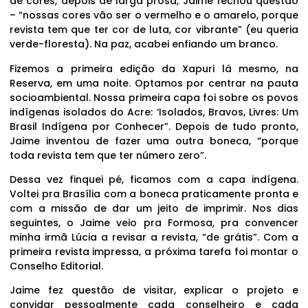
de cores, depois de larga prosa, Jaime fechou questão
– “nossas cores vão ser o vermelho e o amarelo, porque
revista tem que ter cor de luta, cor vibrante” (eu queria
verde-floresta). Na paz, acabei enfiando um branco.
Fizemos a primeira edição da Xapuri lá mesmo, na
Reserva, em uma noite. Optamos por centrar na pauta
socioambiental. Nossa primeira capa foi sobre os povos
indígenas isolados do Acre: ‘Isolados, Bravos, Livres: Um
Brasil Indígena por Conhecer”. Depois de tudo pronto,
Jaime inventou de fazer uma outra boneca, “porque
toda revista tem que ter número zero”.
Dessa vez finquei pé, ficamos com a capa indígena.
Voltei pra Brasília com a boneca praticamente pronta e
com a missão de dar um jeito de imprimir. Nos dias
seguintes, o Jaime veio pra Formosa, pra convencer
minha irmã Lúcia a revisar a revista, “de grátis”. Com a
primeira revista impressa, a próxima tarefa foi montar o
Conselho Editorial.
Jaime fez questão de visitar, explicar o projeto e
convidar pessoalmente cada conselheiro e cada