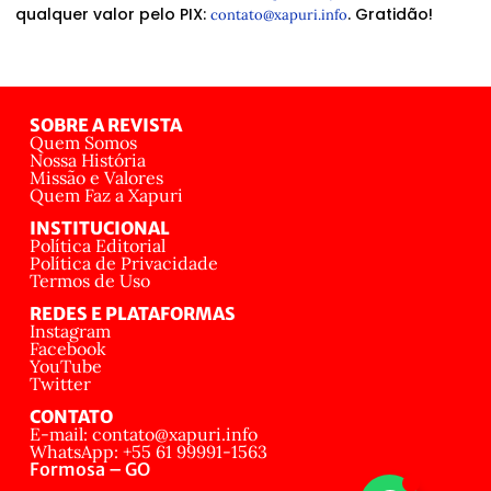
qualquer valor pelo PIX:
. Gratidão!
contato@xapuri.info
SOBRE A REVISTA
Quem Somos
Nossa História
Missão e Valores
Quem Faz a Xapuri
INSTITUCIONAL
Política Editorial
Política de Privacidade
Termos de Uso
REDES E PLATAFORMAS
Instagram
Facebook
YouTube
Twitter
CONTATO
E-mail: contato@xapuri.info
WhatsApp: +55 61 99991-1563
Formosa – GO