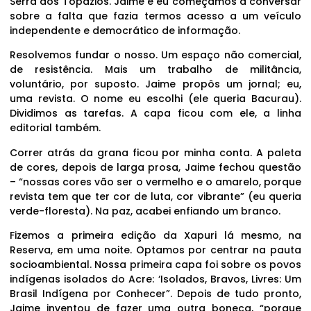
Serra dos Topázios. Jaime e eu começamos a conversar
sobre a falta que fazia termos acesso a um veículo
independente e democrático de informação.
Resolvemos fundar o nosso. Um espaço não comercial,
de resistência. Mais um trabalho de militância,
voluntário, por suposto. Jaime propôs um jornal; eu,
uma revista. O nome eu escolhi (ele queria Bacurau).
Dividimos as tarefas. A capa ficou com ele, a linha
editorial também.
Correr atrás da grana ficou por minha conta. A paleta
de cores, depois de larga prosa, Jaime fechou questão
– “nossas cores vão ser o vermelho e o amarelo, porque
revista tem que ter cor de luta, cor vibrante” (eu queria
verde-floresta). Na paz, acabei enfiando um branco.
Fizemos a primeira edição da Xapuri lá mesmo, na
Reserva, em uma noite. Optamos por centrar na pauta
socioambiental. Nossa primeira capa foi sobre os povos
indígenas isolados do Acre: ‘Isolados, Bravos, Livres: Um
Brasil Indígena por Conhecer”. Depois de tudo pronto,
Jaime inventou de fazer uma outra boneca, “porque