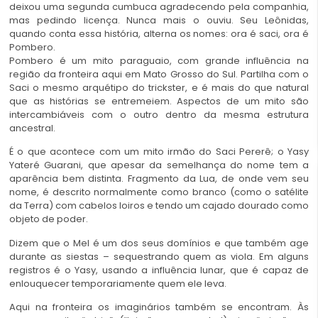
deixou uma segunda cumbuca agradecendo pela companhia,
mas pedindo licença. Nunca mais o ouviu. Seu Leônidas,
quando conta essa história, alterna os nomes: ora é saci, ora é
Pombero.
Pombero é um mito paraguaio, com grande influência na
região da fronteira aqui em Mato Grosso do Sul. Partilha com o
Saci o mesmo arquétipo do trickster, e é mais do que natural
que as histórias se entremeiem. Aspectos de um mito são
intercambiáveis com o outro dentro da mesma estrutura
ancestral.
É o que acontece com um mito irmão do Saci Pererê; o Yasy
Yateré Guarani, que apesar da semelhança do nome tem a
aparência bem distinta. Fragmento da Lua, de onde vem seu
nome, é descrito normalmente como branco (como o satélite
da Terra) com cabelos loiros e tendo um cajado dourado como
objeto de poder.
Dizem que o Mel é um dos seus domínios e que também age
durante as siestas – sequestrando quem as viola. Em alguns
registros é o Yasy, usando a influência lunar, que é capaz de
enlouquecer temporariamente quem ele leva.
Aqui na fronteira os imaginários também se encontram. Às