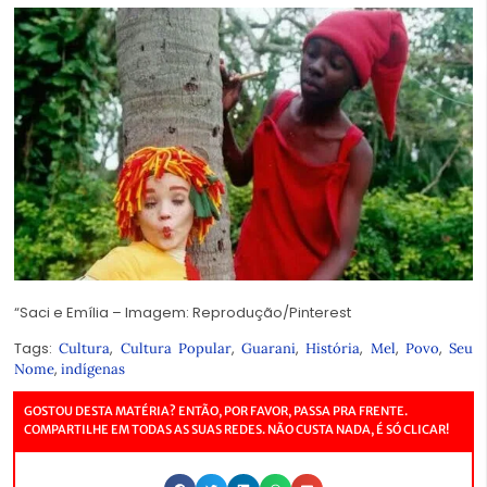
“Saci e Emília – Imagem: Reprodução/Pinterest
Tags:
,
,
,
,
,
,
Cultura
Cultura Popular
Guarani
História
Mel
Povo
Seu
,
Nome
indígenas
GOSTOU DESTA MATÉRIA? ENTÃO, POR FAVOR, PASSA PRA FRENTE.
COMPARTILHE EM TODAS AS SUAS REDES. NÃO CUSTA NADA, É SÓ CLICAR!