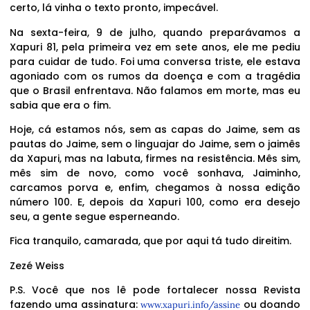
certo, lá vinha o texto pronto, impecável.
Na sexta-feira, 9 de julho, quando preparávamos a
Xapuri 81, pela primeira vez em sete anos, ele me pediu
para cuidar de tudo. Foi uma conversa triste, ele estava
agoniado com os rumos da doença e com a tragédia
que o Brasil enfrentava. Não falamos em morte, mas eu
sabia que era o fim.
Hoje, cá estamos nós, sem as capas do Jaime, sem as
pautas do Jaime, sem o linguajar do Jaime, sem o jaimês
da Xapuri, mas na labuta, firmes na resistência. Mês sim,
mês sim de novo, como você sonhava, Jaiminho,
carcamos porva e, enfim, chegamos à nossa edição
número 100. E, depois da Xapuri 100, como era desejo
seu, a gente segue esperneando.
Fica tranquilo, camarada, que por aqui tá tudo direitim.
Zezé Weiss
P.S. Você que nos lê pode fortalecer nossa Revista
fazendo uma assinatura:
ou doando
www.xapuri.info/assine