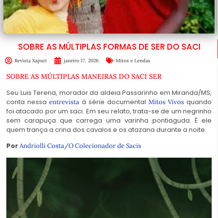
SOBRE AS MÚLTIPLAS FORMAS DE SER DO SACI
Revista Xapuri
janeiro 17, 2026
Mitos e Lendas
SOBRE AS MÚLTIPLAS MANEIRAS DO SACI SER
Seu Luis Terena, morador da aldeia Passarinho em Miranda/MS,
conta nessa
à série documental
quando
entrevista
Mitos Vivos
foi atacado por um saci. Em seu relato, trata-se de um negrinho
sem carapuça que carrega uma varinha pontiaguda. É ele
quem trança a crina dos cavalos e os atazana durante a noite.
Por
Andriolli Costa/O Colecionador de Sacis