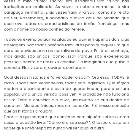
vezes o mito “rubio” (“loiro” em espanhol) vira “ruivo” nas
traduções da oralidade. Às vezes o cabelo vermelho já vira
carapuça vermelha. E às vezes Yasy vira Saci, como no relato
de Seu Rozemberg, funcionário público aqui de Miranda que
descreve todas as características do irmão fronteiriço. mas
com o nome do nosso conhecido Pererê.
Todos os exemplos acima citados eu ouvi em apenas dois dias
de viagem. São todas histórias familiares para qualquer um que
abre os ouvidos para as narrativas do povo. Eu já as conheço,
mas ainda são únicas. Como isso? Porque são experiências
pessoais dentro de um fluxo coletivo. É o imaginário que pulsa e
conecta. Eles viveram, ouviram, contaram.
Qual dessas histórias é “o verdadeiro saci”? Ora essa. TODAS, é
claro. Todas são verdadeiras, todas são legítimas. Que lógica
moderna e excludente é essa de querer impor, para a cultura
popular, uma única versão possível? A oralidade não funciona
assim. Entre o enunciar e o ouvir, um mundo se cria dentro de
cada um. Mundos únicos, mas em conexão. E é nessa conexão
que as histórias circulam.
É por isso que sempre que converso com alguém sobre o tema
deixo a questão livre. “Como é o seu saci?”. O tesouro está em
saber que uma resposta nunca vai ser igual a outra.