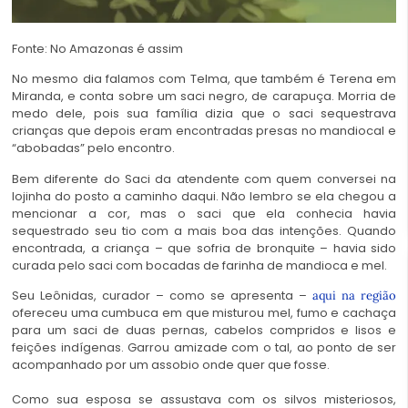
Fonte: No Amazonas é assim
No mesmo dia falamos com Telma, que também é Terena em
Miranda, e conta sobre um saci negro, de carapuça. Morria de
medo dele, pois sua família dizia que o saci sequestrava
crianças que depois eram encontradas presas no mandiocal e
“abobadas” pelo encontro.
Bem diferente do Saci da atendente com quem conversei na
lojinha do posto a caminho daqui. Não lembro se ela chegou a
mencionar a cor, mas o saci que ela conhecia havia
sequestrado seu tio com a mais boa das intenções. Quando
encontrada, a criança – que sofria de bronquite – havia sido
curada pelo saci com bocadas de farinha de mandioca e mel.
Seu Leônidas, curador – como se apresenta –
aqui na região
ofereceu uma cumbuca em que misturou mel, fumo e cachaça
para um saci de duas pernas, cabelos compridos e lisos e
feições indígenas. Garrou amizade com o tal, ao ponto de ser
acompanhado por um assobio onde quer que fosse.
Como sua esposa se assustava com os silvos misteriosos,