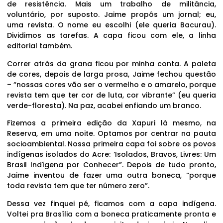
de resistência. Mais um trabalho de militância,
voluntário, por suposto. Jaime propôs um jornal; eu,
uma revista. O nome eu escolhi (ele queria Bacurau).
Dividimos as tarefas. A capa ficou com ele, a linha
editorial também.
Correr atrás da grana ficou por minha conta. A paleta
de cores, depois de larga prosa, Jaime fechou questão
– “nossas cores vão ser o vermelho e o amarelo, porque
revista tem que ter cor de luta, cor vibrante” (eu queria
verde-floresta). Na paz, acabei enfiando um branco.
Fizemos a primeira edição da Xapuri lá mesmo, na
Reserva, em uma noite. Optamos por centrar na pauta
socioambiental. Nossa primeira capa foi sobre os povos
indígenas isolados do Acre: ‘Isolados, Bravos, Livres: Um
Brasil Indígena por Conhecer”. Depois de tudo pronto,
Jaime inventou de fazer uma outra boneca, “porque
toda revista tem que ter número zero”.
Dessa vez finquei pé, ficamos com a capa indígena.
Voltei pra Brasília com a boneca praticamente pronta e