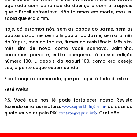
agoniado com os rumos da doença e com a tragédia
que o Brasil enfrentava. Não falamos em morte, mas eu
sabia que era o fim.
Hoje, cá estamos nós, sem as capas do Jaime, sem as
pautas do Jaime, sem o linguajar do Jaime, sem o jaimês
da Xapuri, mas na labuta, firmes na resistência. Mês sim,
mês sim de novo, como você sonhava, Jaiminho,
carcamos porva e, enfim, chegamos à nossa edição
número 100. E, depois da Xapuri 100, como era desejo
seu, a gente segue esperneando.
Fica tranquilo, camarada, que por aqui tá tudo direitim.
Zezé Weiss
P.S. Você que nos lê pode fortalecer nossa Revista
fazendo uma assinatura:
ou doando
www.xapuri.info/assine
qualquer valor pelo PIX:
. Gratidão!
contato@xapuri.info