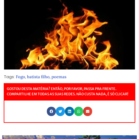
Tags:
,
,
Fogo
batista filho
poemas
GOSTOU DESTA MATÉRIA? ENTÃO, POR FAVOR, PASSA PRA FRENTE.
COMPARTILHE EM TODAS AS SUAS REDES. NÃO CUSTA NADA, É SÓ CLICAR!