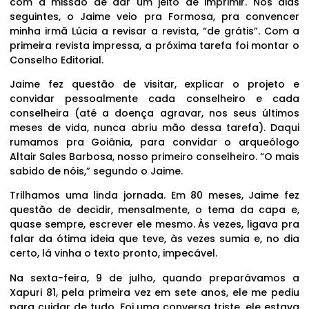
com a missão de dar um jeito de imprimir. Nos dias
seguintes, o Jaime veio pra Formosa, pra convencer
minha irmã Lúcia a revisar a revista, “de grátis”. Com a
primeira revista impressa, a próxima tarefa foi montar o
Conselho Editorial.
Jaime fez questão de visitar, explicar o projeto e
convidar pessoalmente cada conselheiro e cada
conselheira (até a doença agravar, nos seus últimos
meses de vida, nunca abriu mão dessa tarefa). Daqui
rumamos pra Goiânia, para convidar o arqueólogo
Altair Sales Barbosa, nosso primeiro conselheiro. “O mais
sabido de nóis,” segundo o Jaime.
Trilhamos uma linda jornada. Em 80 meses, Jaime fez
questão de decidir, mensalmente, o tema da capa e,
quase sempre, escrever ele mesmo. Às vezes, ligava pra
falar da ótima ideia que teve, às vezes sumia e, no dia
certo, lá vinha o texto pronto, impecável.
Na sexta-feira, 9 de julho, quando preparávamos a
Xapuri 81, pela primeira vez em sete anos, ele me pediu
para cuidar de tudo. Foi uma conversa triste, ele estava