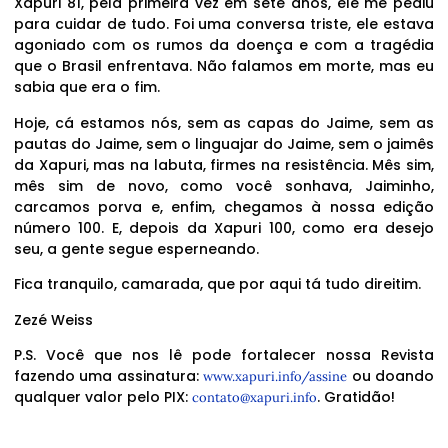
Xapuri 81, pela primeira vez em sete anos, ele me pediu
para cuidar de tudo. Foi uma conversa triste, ele estava
agoniado com os rumos da doença e com a tragédia
que o Brasil enfrentava. Não falamos em morte, mas eu
sabia que era o fim.
Hoje, cá estamos nós, sem as capas do Jaime, sem as
pautas do Jaime, sem o linguajar do Jaime, sem o jaimês
da Xapuri, mas na labuta, firmes na resistência. Mês sim,
mês sim de novo, como você sonhava, Jaiminho,
carcamos porva e, enfim, chegamos à nossa edição
número 100. E, depois da Xapuri 100, como era desejo
seu, a gente segue esperneando.
Fica tranquilo, camarada, que por aqui tá tudo direitim.
Zezé Weiss
P.S. Você que nos lê pode fortalecer nossa Revista
fazendo uma assinatura:
ou doando
www.xapuri.info/assine
qualquer valor pelo PIX:
. Gratidão!
contato@xapuri.info