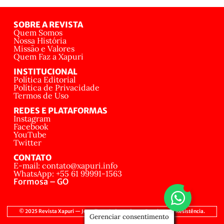
SOBRE A REVISTA
Quem Somos
Nossa História
Missão e Valores
Quem Faz a Xapuri
INSTITUCIONAL
Política Editorial
Política de Privacidade
Termos de Uso
REDES E PLATAFORMAS
Instagram
Facebook
YouTube
Twitter
CONTATO
E-mail: contato@xapuri.info
WhatsApp: +55 61 99991-1563
Formosa – GO
© 2025 Revista Xapuri — Jornalismo Independente, Popular e de Resistência.
Gerenciar consentimento