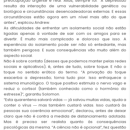
preocupação urgente e real. Aliás, sempre foi. “A depressão
resulta da interação de uma vulnerabilidade genética ou
biológica e circunstâncias desencadeadoras externas. E essas
circunstâncias estão agora em um nível mais alto do que
antes”, explicou Andrew.
As dificuldades de enfrentar um isolamento social não estão
ligadas apenas à vontade de sair com os amigos para se
divertir. É muito mais complicado e doloroso que isso. A
experiência do isolamento pode ser não só entediante, mas
também perigosa. E suas consequências vão muito além do
aspecto social.
Não é sobre contato (desses que podemos manter pelas redes
sociais e aplicativos); é, antes de tudo, sobre toque. E não o
toque no sentido erótico do termo. “A privação do toque
exacerba a depressão; torna tudo pior. Isso enfraquece o
sistema imunológico. O toque positivo estimula o nervo vago e
reduz o cortisol (também conhecido como o hormônio do
estresse)”, garantiu Solomon.
“Esta quarentena salvará vidas ― já salvou muitas vidas, ajuda a
conter o vírus ― mas também custará vidas. Isso custará às
pessoas sua coerência emocional”, declarou, antes de deixar
claro que não é contra a medida de distanciamento adotada.
Mas é preciso ser realista quanto às consequências
psicológicas da mesma. “A ciência não é opcional”, fez questão