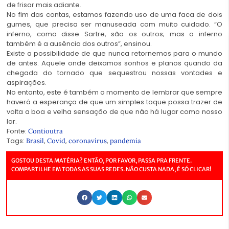
de frisar mais adiante.
No fim das contas, estamos fazendo uso de uma faca de dois
gumes, que precisa ser manuseada com muito cuidado. “O
inferno, como disse Sartre, são os outros; mas o inferno
também é a ausência dos outros”, ensinou.
Existe a possibilidade de que nunca retornemos para o mundo
de antes. Aquele onde deixamos sonhos e planos quando da
chegada do tornado que sequestrou nossas vontades e
aspirações.
No entanto, este é também o momento de lembrar que sempre
haverá a esperança de que um simples toque possa trazer de
volta a boa e velha sensação de que não há lugar como nosso
lar.
Fonte:
Contioutra
Tags:
,
,
,
Brasil
Covid
coronavírus
pandemia
GOSTOU DESTA MATÉRIA? ENTÃO, POR FAVOR, PASSA PRA FRENTE.
COMPARTILHE EM TODAS AS SUAS REDES. NÃO CUSTA NADA, É SÓ CLICAR!