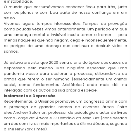
e instabilidade.
O mundo que costumávamos conhecer ficou para trás, junto
com os planos e com boa parte de nossa confiança em um
futuro.
Vivemos agora tempos interessantes. Tempos de provação
como poucas vezes vimos anteriormente. Um período em que
uma ameaça mortal e invisível incute temor e tremor ― pelo
menos naqueles que não negam, cega e inconsequentemente,
os perigos de uma doença que continua a destruir vidas e
sonhos.
Já estava previsto que 2020 seria o ano do ápice dos casos de
depressão pelo mundo. Mas ninguém esperava que uma
pandemia viesse para acelerar o processo, utilizando-se de
armas que ferem o ser humano (essencialmente um animal
social, como fundamentou Aristóteles) onde mais dói: na
interação com os outros da sua própria espécie.
Isolamento e Depressão
Recentemente, a Unisinos promoveu um congresso online com
a presença de grandes nomes de diversas áreas. Entre
eles Andrew Solomon, professor de psicologia e autor de livros
como
Longe da Árvore
e
O Demônio do Meio-Dia
(considerado
um dos cem livros mais importantes da última década, segundo
o The New York Times).