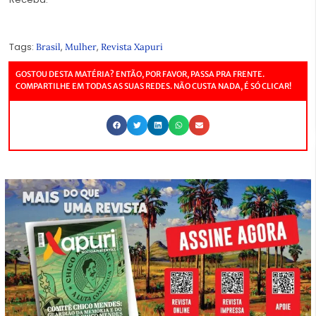
Tags:
,
,
Brasil
Mulher
Revista Xapuri
GOSTOU DESTA MATÉRIA? ENTÃO, POR FAVOR, PASSA PRA FRENTE.
COMPARTILHE EM TODAS AS SUAS REDES. NÃO CUSTA NADA, É SÓ CLICAR!