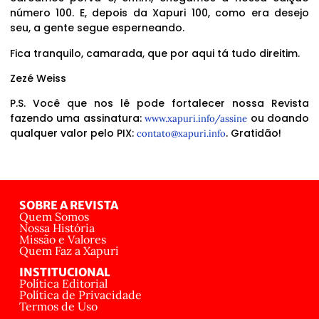
número 100. E, depois da Xapuri 100, como era desejo
seu, a gente segue esperneando.
Fica tranquilo, camarada, que por aqui tá tudo direitim.
Zezé Weiss
P.S. Você que nos lê pode fortalecer nossa Revista
fazendo uma assinatura:
ou doando
www.xapuri.info/assine
qualquer valor pelo PIX:
. Gratidão!
contato@xapuri.info
SOBRE A REVISTA
Quem Somos
Nossa História
Missão e Valores
Quem Faz a Xapuri
INSTITUCIONAL
Política Editorial
Política de Privacidade
Termos de Uso