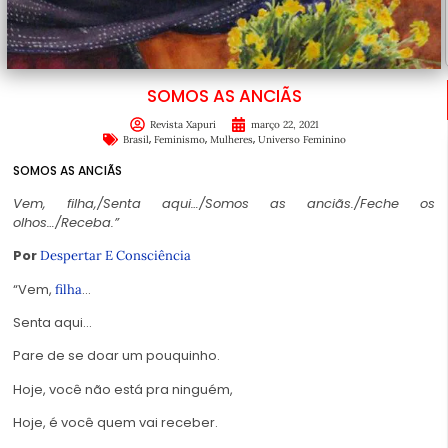
SOMOS AS ANCIÃS
Revista Xapuri
março 22, 2021
,
,
,
Brasil
Feminismo
Mulheres
Universo Feminino
SOMOS AS ANCIÃS
Vem, filha,/Senta aqui…/Somos as anciãs./Feche os
olhos…/Receba.”
Por
Despertar E Consciência
“Vem,
…
filha
Senta aqui…
Pare de se doar um pouquinho.
Hoje, você não está pra ninguém,
Hoje, é você quem vai receber.