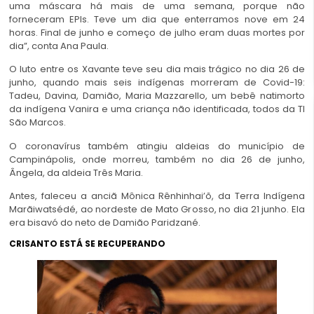
uma máscara há mais de uma semana, porque não
forneceram EPIs. Teve um dia que enterramos nove em 24
horas. Final de junho e começo de julho eram duas mortes por
dia”, conta Ana Paula.
O luto entre os Xavante teve seu dia mais trágico no dia 26 de
junho, quando mais seis indígenas morreram de Covid-19:
Tadeu, Davina, Damião, Maria Mazzarello, um bebê natimorto
da indígena Vanira e uma criança não identificada, todos da TI
São Marcos.
O coronavírus também atingiu aldeias do município de
Campinápolis, onde morreu, também no dia 26 de junho,
Ângela, da aldeia Três Maria.
Antes, faleceu a anciã Mônica Rênhinhai’õ, da Terra Indígena
Marãiwatsédé, ao nordeste de Mato Grosso, no dia 21 junho. Ela
era bisavó do neto de Damião Paridzané.
CRISANTO ESTÁ SE RECUPERANDO