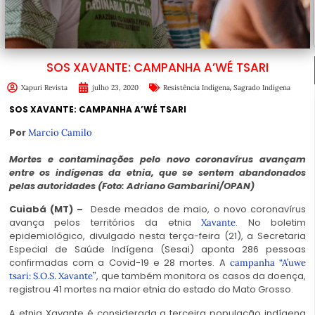
SOS XAVANTE: CAMPANHA A’WÉ TSARI
,
Xapuri Revista
julho 23, 2020
Resistência Indígena
Sagrado Indígena
SOS XAVANTE: CAMPANHA A’WÉ TSARI
Por
Marcio Camilo
Mortes e contaminações pelo novo coronavírus avançam
entre os indígenas da etnia, que se sentem abandonados
pelas autoridades
(Foto: Adriano Gambarini/OPAN)
Cuiabá (MT) –
Desde meados de maio, o novo coronavírus
avança pelos territórios da etnia
. No boletim
Xavante
epidemiológico, divulgado nesta terça-feira (21), a Secretaria
Especial de Saúde Indígena (Sesai) aponta 286 pessoas
confirmadas com a Covid-19 e 28 mortes. A
campanha “A’uwe
, que também monitora os casos da doença,
tsari: S.O.S. Xavante”
registrou 41 mortes na maior etnia do estado do Mato Grosso.
A etnia Xavante é considerada a terceira população indígena