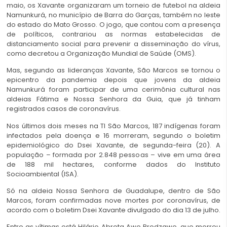
maio, os Xavante organizaram um torneio de futebol na aldeia
Namunkurá, no município de Barra do Garças, também no leste
do estado do Mato Grosso. O jogo, que contou com a presença
de políticos, contrariou as normas estabelecidas de
distanciamento social para prevenir a disseminação do vírus,
como decretou a Organização Mundial de Saúde (OMS).
Mas, segundo as lideranças Xavante, São Marcos se tornou o
epicentro da pandemia depois que jovens da aldeia
Namunkurá foram participar de uma cerimônia cultural nas
aldeias Fátima e Nossa Senhora da Guia, que já tinham
registrados casos de coronavírus.
Nos últimos dois meses na TI São Marcos, 187 indígenas foram
infectados pela doença e 16 morreram, segundo o boletim
epidemiológico do Dsei Xavante, de segunda-feira (20). A
população – formada por 2.848 pessoas – vive em uma área
de 188 mil hectares, conforme dados do Instituto
Socioambiental (ISA).
Só na aldeia Nossa Senhora de Guadalupe, dentro de São
Marcos, foram confirmadas nove mortes por coronavírus, de
acordo com o boletim Dsei Xavante divulgado do dia 13 de julho.
Entre as vítimas está Hilário Abreta Awe Predzawe, que morreu