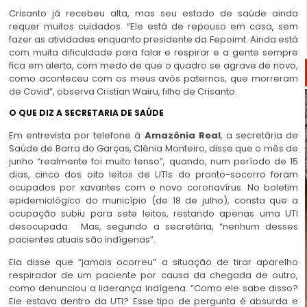
Crisanto já recebeu alta, mas seu estado de saúde ainda
requer muitos cuidados. “Ele está de repouso em casa, sem
fazer as atividades enquanto presidente da Fepoimt. Ainda está
com muita dificuldade para falar e respirar e a gente sempre
fica em alerta, com medo de que o quadro se agrave de novo,
como aconteceu com os meus avós paternos, que morreram
de Covid”, observa Cristian Wairu, filho de Crisanto.
O QUE DIZ A SECRETARIA DE SAÚDE
Em entrevista por telefone à
Amazônia Real
, a secretária de
Saúde de Barra do Garças, Clênia Monteiro, disse que o mês de
junho “realmente foi muito tenso”, quando, num período de 15
dias, cinco dos oito leitos de UTIs do pronto-socorro foram
ocupados por xavantes com o novo coronavírus. No boletim
epidemiológico do município (de 18 de julho), consta que a
ocupação subiu para sete leitos, restando apenas uma UTI
desocupada. Mas, segundo a secretária, “nenhum desses
pacientes atuais são indígenas”.
Ela disse que “jamais ocorreu” a situação de tirar aparelho
respirador de um paciente por causa da chegada de outro,
como denunciou a liderança indígena. “Como ele sabe disso?
Ele estava dentro da UTI? Esse tipo de pergunta é absurda e