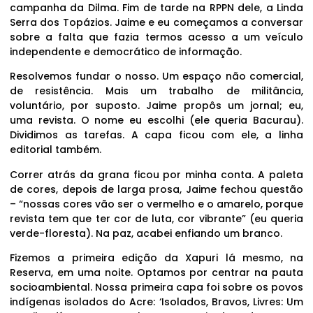
campanha da Dilma. Fim de tarde na RPPN dele, a Linda
Serra dos Topázios. Jaime e eu começamos a conversar
sobre a falta que fazia termos acesso a um veículo
independente e democrático de informação.
Resolvemos fundar o nosso. Um espaço não comercial,
de resistência. Mais um trabalho de militância,
voluntário, por suposto. Jaime propôs um jornal; eu,
uma revista. O nome eu escolhi (ele queria Bacurau).
Dividimos as tarefas. A capa ficou com ele, a linha
editorial também.
Correr atrás da grana ficou por minha conta. A paleta
de cores, depois de larga prosa, Jaime fechou questão
– “nossas cores vão ser o vermelho e o amarelo, porque
revista tem que ter cor de luta, cor vibrante” (eu queria
verde-floresta). Na paz, acabei enfiando um branco.
Fizemos a primeira edição da Xapuri lá mesmo, na
Reserva, em uma noite. Optamos por centrar na pauta
socioambiental. Nossa primeira capa foi sobre os povos
indígenas isolados do Acre: ‘Isolados, Bravos, Livres: Um