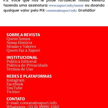
P.S. Você que nos lê pode fortalecer nossa Revista
fazendo uma assinatura:
ou doando
www.xapuri.info/assine
qualquer valor pelo PIX:
. Gratidão!
contato@xapuri.info
SOBRE A REVISTA
Quem Somos
Nossa História
Missão e Valores
Quem Faz a Xapuri
INSTITUCIONAL
Política Editorial
Política de Privacidade
Termos de Uso
REDES E PLATAFORMAS
Instagram
Facebook
YouTube
Twitter
CONTATO
E-mail: contato@xapuri.info
WhatsApp: +55 61 99991-1563