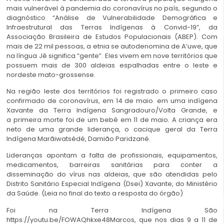
mais vulnerável à pandemia do coronavírus no país, segundo o
diagnóstico “Análise de Vulnerabilidade Demográfica e
Infraestrutural das Terras Indígenas à Convid-19”, da
Associação Brasileira de Estudos Populacionais (ABEP). Com
mais de 22 mil pessoas, a etnia se autodenomina de A’uwe, que
na língua Jê significa “gente”. Eles vivem em nove territórios que
possuem mais de 300 aldeias espalhadas entre o leste e
nordeste mato-grossense.
Na região leste dos territórios foi registrado o primeiro caso
confirmado de coronavírus, em 14 de maio. em uma indígena
Xavante da Terra Indígena Sangradouro/Volta Grande, e
a primeira morte foi de um bebê em 11 de maio. A criança era
neto de uma grande liderança, o cacique geral da Terra
Indígena Marãiwatsédé, Damião Paridzané.
Lideranças apontam a falta de profissionais, equipamentos,
medicamentos, barreiras sanitárias para conter a
disseminação do vírus nas aldeias, que são atendidas pelo
Distrito Sanitário Especial Indígena (Dsei) Xavante, do Ministério
da Saúde. (Leia no final do texto a resposta do órgão)
Foi na Terra Indígena São
https://youtu.be/FOWAQhkxe48Marcos, que nos dias 9 a 11 de