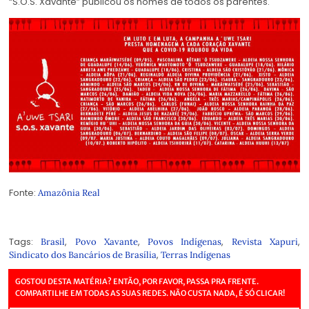
“S.O.S. Xavante” publicou os nomes de todos os parentes.
Fonte:
Amazônia Real
Tags:
,
,
,
,
Brasil
Povo Xavante
Povos Indígenas
Revista Xapuri
,
Sindicato dos Bancários de Brasília
Terras Indígenas
GOSTOU DESTA MATÉRIA? ENTÃO, POR FAVOR, PASSA PRA FRENTE.
COMPARTILHE EM TODAS AS SUAS REDES. NÃO CUSTA NADA, É SÓ CLICAR!