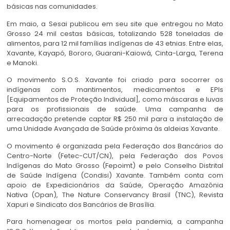
básicas nas comunidades.
Em maio, a Sesai publicou em seu site que entregou no Mato
Grosso 24 mil cestas básicas, totalizando 528 toneladas de
alimentos, para 12 mil famílias indígenas de 43 etnias. Entre elas,
Xavante, Kayapó, Bororo, Guarani-Kaiowá, Cinta-Larga, Terena
e Manoki.
O movimento S.O.S. Xavante foi criado para socorrer os
indígenas com mantimentos, medicamentos e EPIs
[Equipamentos de Proteção Individual], como máscaras e luvas
para os profissionais de saúde. Uma campanha de
arrecadação pretende captar R$ 250 mil para a instalação de
uma Unidade Avançada de Saúde próxima às aldeias Xavante.
O movimento é organizada pela Federação dos Bancários do
Centro-Norte (Fetec-CUT/CN), pela Federação dos Povos
Indígenas do Mato Grosso (Fepoimt) e pelo Conselho Distrital
de Saúde Indígena (Condisi) Xavante. Também conta com
apoio de Expedicionários da Saúde, Operação Amazônia
Nativa (Opan), The Nature Conservancy Brasil (TNC), Revista
Xapuri e Sindicato dos Bancários de Brasília.
Para homenagear os mortos pela pandemia, a campanha