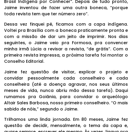
Brasil Indígena por Conhecer”. Depois de tudo pronto,
Jaime inventou de fazer uma outra boneca, “porque
toda revista tem que ter número zero”.
Dessa vez finquei pé, ficamos com a capa indígena.
Voltei pra Brasília com a boneca praticamente pronta e
com a missão de dar um jeito de imprimir. Nos dias
seguintes, o Jaime veio pra Formosa, pra convencer
minha irmã Lúcia a revisar a revista, “de grátis”. Com a
primeira revista impressa, a próxima tarefa foi montar o
Conselho Editorial.
Jaime fez questão de visitar, explicar o projeto e
convidar pessoalmente cada conselheiro e cada
conselheira (até a doença agravar, nos seus últimos
meses de vida, nunca abriu mão dessa tarefa). Daqui
rumamos pra Goiânia, para convidar o arqueólogo
Altair Sales Barbosa, nosso primeiro conselheiro. “O mais
sabido de nóis,” segundo o Jaime.
Trilhamos uma linda jornada. Em 80 meses, Jaime fez
questão de decidir, mensalmente, o tema da capa e,
quase sempre, escrever ele mesmo. Às vezes, ligava pra