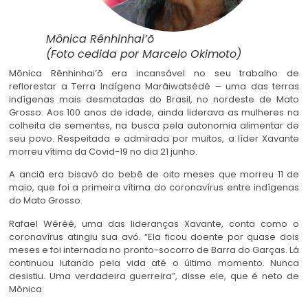
Mônica Rênhinhai’õ
(Foto cedida por Marcelo Okimoto)
Mônica Rênhinhai’õ era incansável no seu trabalho de
reflorestar a Terra Indígena Marãiwatsédé – uma das terras
indígenas mais desmatadas do Brasil, no nordeste de Mato
Grosso. Aos 100 anos de idade, ainda liderava as mulheres na
colheita de sementes, na busca pela autonomia alimentar de
seu povo. Respeitada e admirada por muitos, a líder Xavante
morreu vítima da Covid-19 no dia 21 junho.
A anciã era bisavó do bebê de oito meses que morreu 11 de
maio, que foi a primeira vítima do coronavírus entre indígenas
do Mato Grosso.
Rafael Wéréé, uma das lideranças Xavante, conta como o
coronavírus atingiu sua avó. “Ela ficou doente por quase dois
meses e foi internada no pronto-socorro de Barra do Garças. Lá
continuou lutando pela vida até o último momento. Nunca
desistiu. Uma verdadeira guerreira”, disse ele, que é neto de
Mônica.