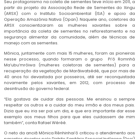
Seu protagonismo na coleta de sementes teve início em 2011, a
partir do projeto da Associação Rede de Sementes do Xingu
(ARSX) com o Instituto Socioambiental (ISA) e apoio da
Operação Amazônia Nativa (Opan). Naquele ano, coletores da
ARSX conscientizaram as mulheres xavantes sobre a
importância da coleta de sementes no reflorestamento e na
segurança alimentar da comunidade, além de técnicas de
manejo com as sementes.
Mônica, juntamente com mais 15 mulheres, foram as pioneiras
nesse processo, quando formaram o grupo Pi’õ Romnhá
Ma’ubu’mrõiwa (mulheres coletoras de sementes) para a
recuperação da vegetação de Marãiwatsédé, que por mais de
40 anos foi devastada por posseiros, até ser reconquistada
novamente pelos xavantes, em 2012, com processo de
desintrusão do governo federal.
“Ela gostava de cuidar das pessoas. Me ensinou a sempre
respeitar os outros e a cuidar do meu irmão e dos meus pais.
Dizia que eu iria ser pai um dia, e que era importante dar esse
exemplo aos meus filhos para que eles cuidassem de mim
também”, conta Rafael Wéréé.
O neto da anciã Mônica Rênhinhai’õ criticou o atendimento aos
parentes doentes pelo Distrito Sanitário Especial Indígena (Dsei)