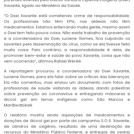
Xavante, ligado ao Ministério da Saúde.
“O Dsei Xavante está cometendo crime de responsabilidade.
Os profissionais não têm EPIs, nas aldeias não têm
medicamentos. Estamos enterrando muita gente, mesmo assim
o Dsei tem feito pouca coisa. Não existe trabalho de prevenção
e a coordenadora do Dsei, Luciene Gomes, fica culpando os
xavantes pela disseminação do vírus, como se ela tivesse feito
muita coisa. Pelo contrário, a responsabilidade é dela, de
promover bem-estar e saúde do povo Xavante, coisa que não
vem ocorrendo”, afirmou Rafael Wéréé.
A reportagem procurou a coordenadora do Dsei Xavante,
Luciene Gomes, para ela falar sobre as críticas das lideranças.
Ela não comentou, mas enviou um documento com fotos de
profissionais de saúde visitando as aldeias, dando palestras
sobre prevenção ao coronavírus e entregando máscaras e
álcool gel em terras indígenas como São Marcos e
Marãiwatsédé.
O relatório mostra ainda aquisições de medicamentos e
doações de álcool gel por parte da campanha S.O.S. Xavante,
de cilindros de oxigênio, resultado de uma destinação de
recursos do Ministério Público Federal, e entregas de cestas