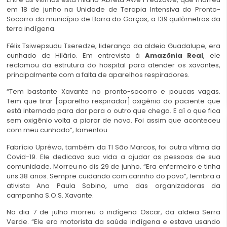
em 18 de junho na Unidade de Terapia Intensiva do Pronto-
Socorro do município de Barra do Garças, a 139 quilômetros da
terra indígena.
Félix Tsiwepsudu Tseredze, liderança da aldeia Guadalupe, era
cunhado de Hilário. Em entrevista à
Amazônia Real
, ele
reclamou da estrutura do hospital para atender os xavantes,
principalmente com a falta de aparelhos respiradores.
“Tem bastante Xavante no pronto-socorro e poucas vagas.
Tem que tirar [aparelho respirador] oxigênio do paciente que
está internado para dar para o outro que chega. E aí o que fica
sem oxigênio volta a piorar de novo. Foi assim que aconteceu
com meu cunhado”, lamentou.
Fabrício Upréwa, também da TI São Marcos, foi outra vítima da
Covid-19. Ele dedicava sua vida a ajudar as pessoas de sua
comunidade. Morreu no dis 29 de junho. “Era enfermeiro e tinha
uns 38 anos. Sempre cuidando com carinho do povo”, lembra a
ativista Ana Paula Sabino, uma das organizadoras da
campanha S.O.S. Xavante.
No dia 7 de julho morreu o indígena Oscar, da aldeia Serra
Verde. “Ele era motorista da saúde indígena e estava usando