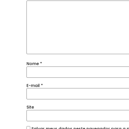
Nome
*
E-mail
*
Site
Salvar meus dados neste navegador para a p