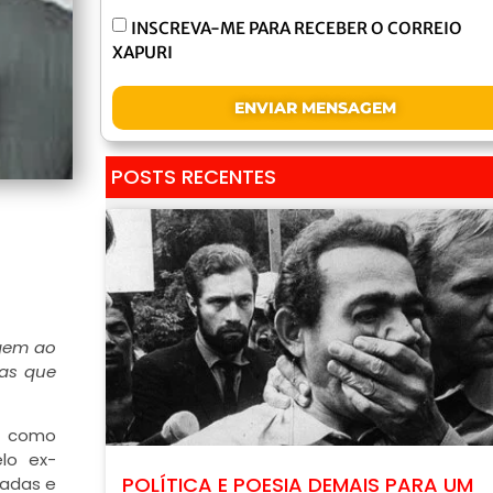
INSCREVA-ME PARA RECEBER O CORREIO
XAPURI
ENVIAR MENSAGEM
POSTS RECENTES
agem ao
sas que
o, como
lo ex-
POLÍTICA E POESIA DEMAIS PARA UM
sadas e