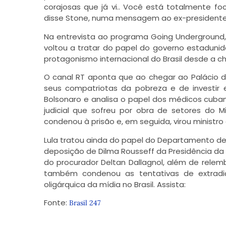
corajosas que já vi.. Você está totalmente fo
disse Stone, numa mensagem ao ex-presidente
Na entrevista ao programa Going Underground, 
voltou a tratar do papel do governo estaduni
protagonismo internacional do Brasil desde a 
O canal RT aponta que ao chegar ao Palácio do P
seus compatriotas da pobreza e de investir e
Bolsonaro e analisa o papel dos médicos cuban
judicial que sofreu por obra de setores do Mi
condenou à prisão e, em seguida, virou ministro
Lula tratou ainda do papel do Departamento de
deposição de Dilma Rousseff da Presidência da 
do procurador Deltan Dallagnol, além de rele
também condenou as tentativas de extradiç
oligárquica da mídia no Brasil. Assista:
Fonte:
Brasil 247