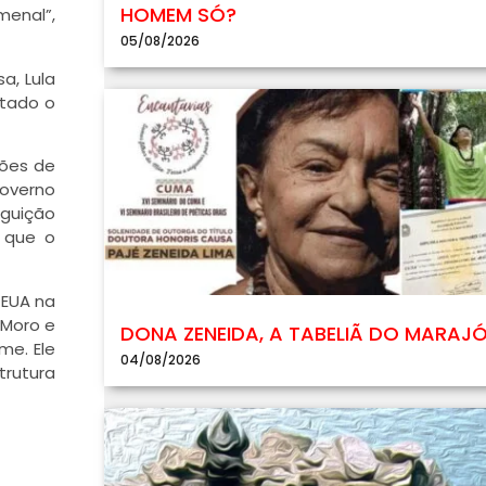
HOMEM SÓ?
menal”,
05/08/2026
a, Lula
itado o
hões de
governo
eguição
, que o
 EUA na
 Moro e
DONA ZENEIDA, A TABELIÃ DO MARAJ
me. Ele
04/08/2026
rutura