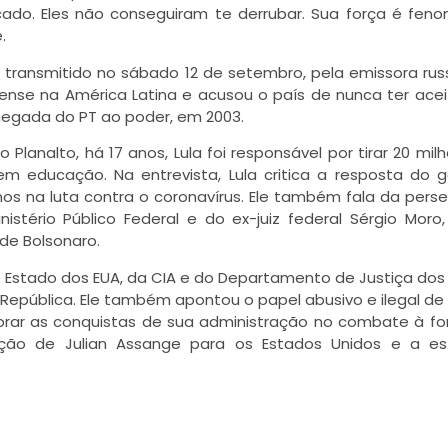
cado. Eles não conseguiram te derrubar. Sua força é feno
.
transmitido no sábado 12 de setembro, pela emissora russ
dense na América Latina e acusou o país de nunca ter ace
chegada do PT ao poder, em 2003.
lanalto, há 17 anos, Lula foi responsável por tirar 20 mil
m educação. Na entrevista, Lula critica a resposta do 
os na luta contra o coronavírus. Ele também fala da pers
nistério Público Federal e do ex-juiz federal Sérgio Moro
 de Bolsonaro.
 Estado dos EUA, da CIA e do Departamento de Justiça dos
República. Ele também apontou o papel abusivo e ilegal de
mbrar as conquistas de sua administração no combate à fo
ão de Julian Assange para os Estados Unidos e a est