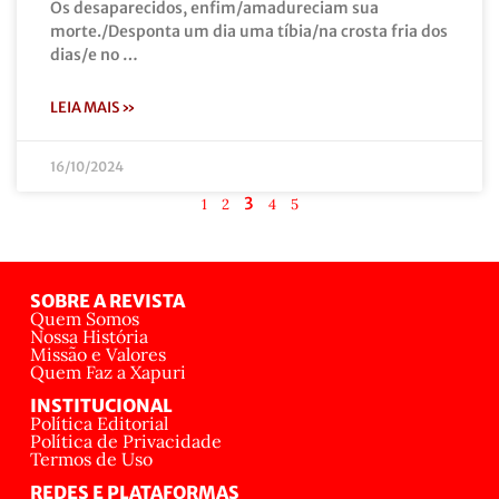
Os desaparecidos, enfim/amadureciam sua
morte./Desponta um dia uma tíbia/na crosta fria dos
dias/e no …
LEIA MAIS »
16/10/2024
3
1
2
4
5
SOBRE A REVISTA
Quem Somos
Nossa História
Missão e Valores
Quem Faz a Xapuri
INSTITUCIONAL
Política Editorial
Política de Privacidade
Termos de Uso
REDES E PLATAFORMAS