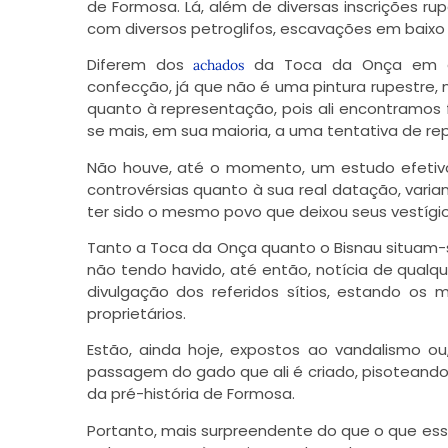
de Formosa. Lá, além de diversas inscrições r
com diversos petroglifos, escavações em baixo 
Diferem dos
da Toca da Onça em div
achados
confecção, já que não é uma pintura rupestre, 
quanto à representação, pois ali encontramos
se mais, em sua maioria, a uma tentativa de r
Não houve, até o momento, um estudo efetivo 
controvérsias quanto à sua real datação, vari
ter sido o mesmo povo que deixou seus vestíg
Tanto a Toca da Onça quanto o Bisnau situam-
não tendo havido, até então, notícia de qual
divulgação dos referidos sítios, estando os 
proprietários.
Estão, ainda hoje, expostos ao vandalismo 
passagem do gado que ali é criado, pisoteando 
da pré-história de Formosa.
Portanto, mais surpreendente do que o que ess