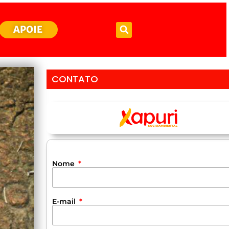
APOIE
CONTATO
Nome
E-mail