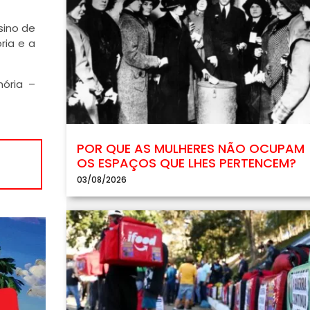
sino de
ria e a
mória –
POR QUE AS MULHERES NÃO OCUPAM
OS ESPAÇOS QUE LHES PERTENCEM?
03/08/2026