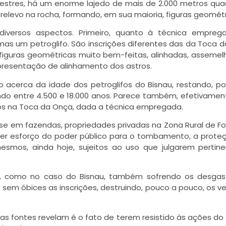
upestres, há um enorme lajedo de mais de 2.000 metros qu
relevo na rocha, formando, em sua maioria, figuras geométr
ersos aspectos. Primeiro, quanto à técnica empreg
mas um petroglifo. São inscrições diferentes das da Toca 
 figuras geométricas muito bem-feitas, alinhadas, asseme
epresentação de alinhamento dos astros.
acerca da idade dos petroglifos do Bisnau, restando, po
ando entre 4.500 e 18.000 anos. Parece também, efetivamen
ios na Toca da Onça, dada a técnica empregada.
se em fazendas, propriedades privadas na Zona Rural de F
quer esforço do poder público para o tombamento, a prote
mesmos, ainda hoje, sujeitos ao uso que julgarem pertin
ou, como no caso do Bisnau, também sofrendo os desga
sem óbices as inscrições, destruindo, pouco a pouco, os ve
as fontes revelam é o fato de terem resistido às ações d