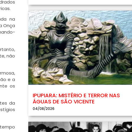
adrados
icas.
ada na
da Onça
lhando-
rtanto,
te, não
ormosa,
ção e a
ente os
IPUPIARA: MISTÉRIO E TERROR NAS
ÁGUAS DE SÃO VICENTE
stes da
04/08/2026
stígios
o tempo