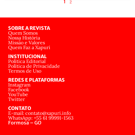
1
2
SOBRE A REVISTA
Quem Somos
Nossa História
Missão e Valores
Quem Faz a Xapuri
INSTITUCIONAL
Política Editorial
Política de Privacidade
Termos de Uso
REDES E PLATAFORMAS
Instagram
Facebook
YouTube
Twitter
CONTATO
E-mail: contato@xapuri.info
WhatsApp: +55 61 99991-1563
Formosa – GO