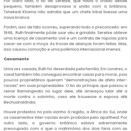
Por outro lado, o tio de Seretse, que havia o criado desde
pequeno, também desaprovava a união com a britânica.
Tshekedi Khama não admitia que um chefe tribal tivesse uma
noiva branca.
Porém, isso de fato ocorreu, superando todo o preconceito: em
1948, Ruth finalmente pôde usar véu e grinalda. Seretse obteve
uma licença de casamento civil e um contrato de núpcias para
casar-se com a moça. As trocas de alianças foram feitas. Mas,
isso causou comoção e uma polêmica internacional imensa.
Casamento
Uma vez casada, Ruth foi deserdada pela família. Em Londres, o
casal também não conseguia encontrar casas para morar, pois
poucos proprietários queriam “demonstrações de afeto inter-
raciais” em suas propriedades. O tio do príncipe, que passou a
reinar Bamangwato no lugar dele, até ameaçou lutar até a
morte contra o sobrinho, caso ele trouxesse a esposa até
Bechuanalândia.
Houve protestos no país vizinho à região, a África do Sul, onde
os casamentos inter-raciais eram proibidos pelo apartheid. Por
outro lado, o governo britânico estava extremamente
preocupado com o que o matrimônio dos dois faria com as