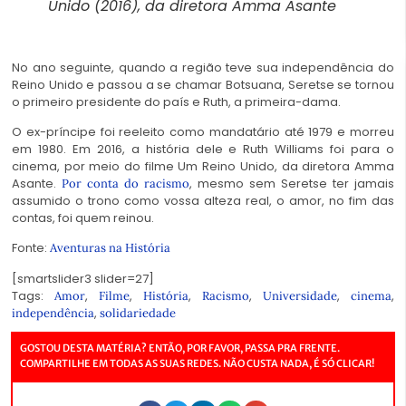
Unido (2016), da diretora Amma Asante
No ano seguinte, quando a região teve sua independência do
Reino Unido e passou a se chamar Botsuana, Seretse se tornou
o primeiro presidente do país e Ruth, a primeira-dama.
O ex-príncipe foi reeleito como mandatário até 1979 e morreu
em 1980. Em 2016, a história dele e Ruth Williams foi para o
cinema, por meio do filme Um Reino Unido, da diretora Amma
Asante.
, mesmo sem Seretse ter jamais
Por conta do racismo
assumido o trono como vossa alteza real, o amor, no fim das
contas, foi quem reinou.
Fonte:
Aventuras na História
[smartslider3 slider=27]
Tags:
,
,
,
,
,
,
Amor
Filme
História
Racismo
Universidade
cinema
,
independência
solidariedade
GOSTOU DESTA MATÉRIA? ENTÃO, POR FAVOR, PASSA PRA FRENTE.
COMPARTILHE EM TODAS AS SUAS REDES. NÃO CUSTA NADA, É SÓ CLICAR!