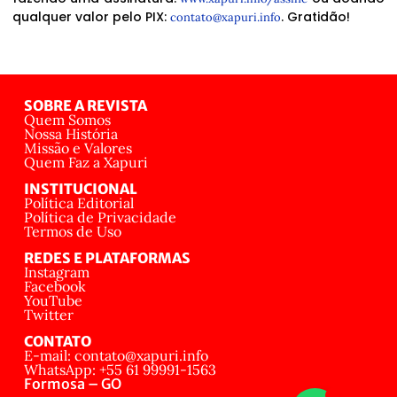
qualquer valor pelo PIX:
. Gratidão!
contato@xapuri.info
SOBRE A REVISTA
Quem Somos
Nossa História
Missão e Valores
Quem Faz a Xapuri
INSTITUCIONAL
Política Editorial
Política de Privacidade
Termos de Uso
REDES E PLATAFORMAS
Instagram
Facebook
YouTube
Twitter
CONTATO
E-mail: contato@xapuri.info
WhatsApp: +55 61 99991-1563
Formosa – GO