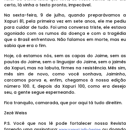
certo, lá vinha o texto pronto, impecável.
Na sexta-feira, 9 de julho, quando preparávamos a
Xapuri 81, pela primeira vez em sete anos, ele me pediu
para cuidar de tudo. Foi uma conversa triste, ele estava
agoniado com os rumos da doença e com a tragédia
que o Brasil enfrentava. Não falamos em morte, mas eu
sabia que era o fim.
Hoje, cá estamos nós, sem as capas do Jaime, sem as
pautas do Jaime, sem o linguajar do Jaime, sem o jaimês
da Xapuri, mas na labuta, firmes na resistência. Mês sim,
mês sim de novo, como você sonhava, Jaiminho,
carcamos porva e, enfim, chegamos à nossa edição
número 100. E, depois da Xapuri 100, como era desejo
seu, a gente segue esperneando.
Fica tranquilo, camarada, que por aqui tá tudo direitim.
Zezé Weiss
P.S. Você que nos lê pode fortalecer nossa Revista
fazendo uma assinatura:
ou doando
www.xapuri.info/assine