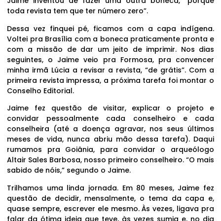
Jaime inventou de fazer uma outra boneca, “porque
toda revista tem que ter número zero”.
Dessa vez finquei pé, ficamos com a capa indígena.
Voltei pra Brasília com a boneca praticamente pronta e
com a missão de dar um jeito de imprimir. Nos dias
seguintes, o Jaime veio pra Formosa, pra convencer
minha irmã Lúcia a revisar a revista, “de grátis”. Com a
primeira revista impressa, a próxima tarefa foi montar o
Conselho Editorial.
Jaime fez questão de visitar, explicar o projeto e
convidar pessoalmente cada conselheiro e cada
conselheira (até a doença agravar, nos seus últimos
meses de vida, nunca abriu mão dessa tarefa). Daqui
rumamos pra Goiânia, para convidar o arqueólogo
Altair Sales Barbosa, nosso primeiro conselheiro. “O mais
sabido de nóis,” segundo o Jaime.
Trilhamos uma linda jornada. Em 80 meses, Jaime fez
questão de decidir, mensalmente, o tema da capa e,
quase sempre, escrever ele mesmo. Às vezes, ligava pra
falar da ótima ideia que teve, às vezes sumia e, no dia