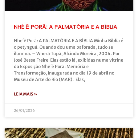
NHÉ Ẽ PORÃ: A PALMATÓRIA E A BÍBLIA
Nhe´ẽ Porã: A PALMATÓRIA E A BÍBLIA Minha Bíblia é
o petўnguá. Quando dou uma baforada, tudo se
ilumina. – Wherá Tupã, Alcindo Moreira, 2004. Por
José Bessa Freire Elas estão lá, exibidas numa vitrine
da Exposição Nhe´ẽ Porã: Memória e
Transformação, inaugurada no dia 19 de abril no
Museu de Arte do Rio (MAR). Elas,
LEIA MAIS »
26/01/2026