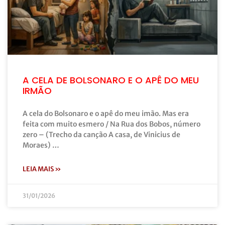
A CELA DE BOLSONARO E O APÊ DO MEU
IRMÃO
A cela do Bolsonaro e o apê do meu imão. Mas era
feita com muito esmero / Na Rua dos Bobos, número
zero – (Trecho da canção A casa, de Vinicius de
Moraes) …
LEIA MAIS »
31/01/2026