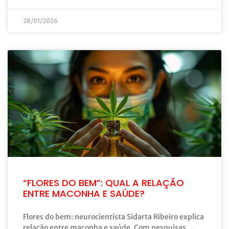
28/01/2026
“FLORES DO BEM”: QUAL A RELAÇÃO
ENTRE MACONHA E SAÚDE?
Flores do bem: neurocientista Sidarta Ribeiro explica
relação entre maconha e saúde. Com pesquisas …