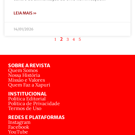
LEIA MAIS »
14/01/2026
2
1
3
4
5
SOBRE A REVISTA
Quem Somos
Nossa História
Missão e Valores
Quem Faz a Xapuri
INSTITUCIONAL
Política Editorial
Política de Privacidade
Termos de Uso
REDES E PLATAFORMAS
Instagram
Facebook
YouTube