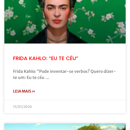
FRIDA KAHLO: “EU TE CÉU”
Frida Kahlo: “Pode inventar-se verbos? Quero dizer-
te um: Eu te céu …
LEIA MAIS »
15/01/2026