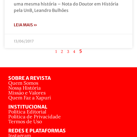
uma mesma história – Nota do Doutor em História
pela UnB, Leandro Bulhões
LEIA MAIS »
13/06/2017
5
1
2
3
4
SOBRE A REVISTA
Quem Somos
Nossa História
Missão e Valores
Quem Faz a Xapuri
INSTITUCIONAL
Política Editorial
Política de Privacidade
Termos de Uso
REDES E PLATAFORMAS
Instagram