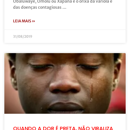
Obaluwaye, Omolu ou Xapanã é o orixá da varíola e
das doenças contagiosas …
LEIA MAIS »
31/08/2019
QUANDO A DOR É PRETA, NÃO VIRALIZA