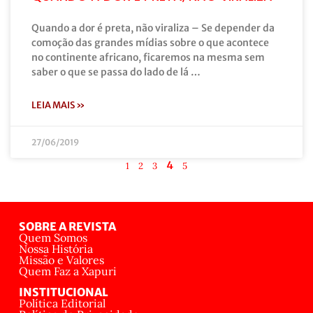
Quando a dor é preta, não viraliza – Se depender da
comoção das grandes mídias sobre o que acontece
no continente africano, ficaremos na mesma sem
saber o que se passa do lado de lá …
LEIA MAIS »
27/06/2019
4
1
2
3
5
SOBRE A REVISTA
Quem Somos
Nossa História
Missão e Valores
Quem Faz a Xapuri
INSTITUCIONAL
Política Editorial