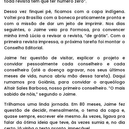
toda revista tem que ter número zero”.
Dessa vez finquei pé, ficamos com a capa indígena.
Voltei pra Brasília com a boneca praticamente pronta e
com a missão de dar um jeito de imprimir. Nos dias
seguintes, o Jaime veio pra Formosa, pra convencer
minha irmã Lúcia a revisar a revista, “de grátis”. Com a
primeira revista impressa, a próxima tarefa foi montar o
Conselho Editorial.
Jaime fez questão de visitar, explicar o projeto e
convidar pessoalmente cada conselheiro e cada
conselheira (até a doença agravar, nos seus últimos
meses de vida, nunca abriu mão dessa tarefa). Daqui
rumamos pra Goiânia, para convidar o arqueólogo
Altair Sales Barbosa, nosso primeiro conselheiro. “O mais
sabido de nóis,” segundo o Jaime.
Trilhamos uma linda jornada. Em 80 meses, Jaime fez
questão de decidir, mensalmente, o tema da capa e,
quase sempre, escrever ele mesmo. Às vezes, ligava pra
falar da ótima ideia que teve, às vezes sumia e, no dia
certo, lá vinha o texto pronto, impecável.