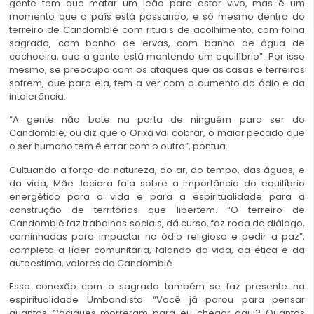
gente tem que matar um leão para estar vivo, mas é um
momento que o país está passando, e só mesmo dentro do
terreiro de Candomblé com rituais de acolhimento, com folha
sagrada, com banho de ervas, com banho de água de
cachoeira, que a gente está mantendo um equilíbrio”. Por isso
mesmo, se preocupa com os ataques que as casas e terreiros
sofrem, que para ela, tem a ver com o aumento do ódio e da
intolerância.
“A gente não bate na porta de ninguém para ser do
Candomblé, ou diz que o Orixá vai cobrar, o maior pecado que
o ser humano tem é errar com o outro”, pontua.
Cultuando a força da natureza, do ar, do tempo, das águas, e
da vida, Mãe Jaciara fala sobre a importância do equilíbrio
energético para a vida e para a espiritualidade para a
construção de territórios que libertem. “O terreiro de
Candomblé faz trabalhos sociais, dá curso, faz roda de diálogo,
caminhadas para impactar no ódio religioso e pedir a paz”,
completa a líder comunitária, falando da vida, da ética e da
autoestima, valores do Candomblé.
Essa conexão com o sagrado também se faz presente na
espiritualidade Umbandista. “Você já parou para pensar
quantos Caciques morreram para eu chegar aqui? Quantos