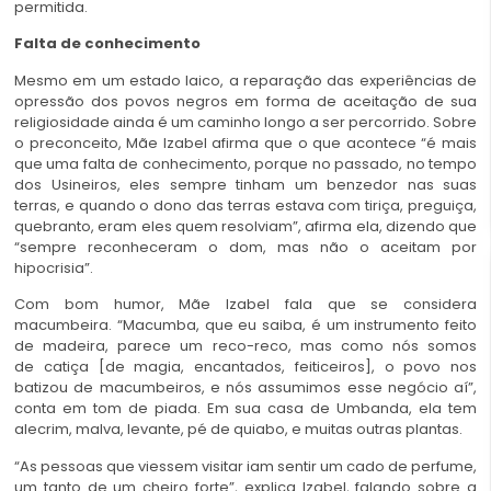
permitida.
Falta de conhecimento
Mesmo em um estado laico, a reparação das experiências de
opressão dos povos negros em forma de aceitação de sua
religiosidade ainda é um caminho longo a ser percorrido. Sobre
o preconceito, Mãe Izabel afirma que o que acontece “é mais
que uma falta de conhecimento, porque no passado, no tempo
dos Usineiros, eles sempre tinham um benzedor nas suas
terras, e quando o dono das terras estava com tiriça, preguiça,
quebranto, eram eles quem resolviam”, afirma ela, dizendo que
“sempre reconheceram o dom, mas não o aceitam por
hipocrisia”.
Com bom humor, Mãe Izabel fala que se considera
macumbeira. “Macumba, que eu saiba, é um instrumento feito
de madeira, parece um reco-reco, mas como nós somos
de catiça [de magia, encantados, feiticeiros], o povo nos
batizou de macumbeiros, e nós assumimos esse negócio aí”,
conta em tom de piada. Em sua casa de Umbanda, ela tem
alecrim, malva, levante, pé de quiabo, e muitas outras plantas.
“As pessoas que viessem visitar iam sentir um cado de perfume,
um tanto de um cheiro forte”, explica Izabel, falando sobre a