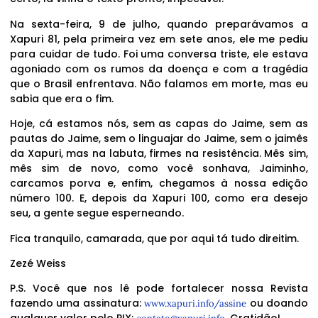
Na sexta-feira, 9 de julho, quando preparávamos a
Xapuri 81, pela primeira vez em sete anos, ele me pediu
para cuidar de tudo. Foi uma conversa triste, ele estava
agoniado com os rumos da doença e com a tragédia
que o Brasil enfrentava. Não falamos em morte, mas eu
sabia que era o fim.
Hoje, cá estamos nós, sem as capas do Jaime, sem as
pautas do Jaime, sem o linguajar do Jaime, sem o jaimês
da Xapuri, mas na labuta, firmes na resistência. Mês sim,
mês sim de novo, como você sonhava, Jaiminho,
carcamos porva e, enfim, chegamos à nossa edição
número 100. E, depois da Xapuri 100, como era desejo
seu, a gente segue esperneando.
Fica tranquilo, camarada, que por aqui tá tudo direitim.
Zezé Weiss
P.S. Você que nos lê pode fortalecer nossa Revista
fazendo uma assinatura:
ou doando
www.xapuri.info/assine