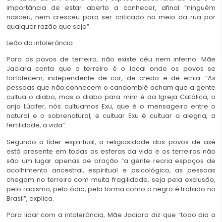
importância de estar aberto a conhecer, afinal “ninguém
nasceu, nem cresceu para ser criticado no meio da rua por
qualquer razão que seja”.
Leão da intolerância
Para os povos de terreiro, não existe céu nem inferno. Mãe
Jaciara conta que o terreiro é o local onde os povos se
fortalecem, independente de cor, de credo e de etnia. “As
pessoas que não conhecem o candomblé acham que a gente
cultua o diabo, mas o diabo para mim é da Igreja Católica, o
anjo Lúcifer, nós cultuamos Exu, que é o mensageiro entre o
natural e o sobrenatural, e cultuar Exu é cultuar a alegria, a
fertilidade, a vida”.
Segundo a líder espiritual, a religiosidade dos povos de axé
está presente em todas as esferas da vida e os terreiros não
são um lugar apenas de oração “a gente recria espaços de
acolhimento ancestral, espiritual e psicológico, as pessoas
chegam no terreiro com muita fragilidade, seja pela exclusão,
pelo racismo, pelo ódio, pela forma como o negro é tratado no
Brasil”, explica.
Para lidar com a intolerância, Mãe Jaciara diz que “todo dia a