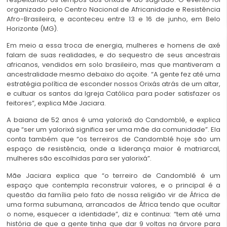
organizado pelo Centro Nacional de Africanidade e Resistência
Afro-Brasileira, e aconteceu entre 13 e 16 de junho, em Belo
Horizonte (MG).
Em meio a essa troca de energia, mulheres e homens de axé
falam de suas realidades, e do sequestro de seus ancestrais
africanos, vendidos em solo brasileiro, mas que mantiveram a
ancestralidade mesmo debaixo do açoite. “A gente fez até uma
estratégia política de esconder nossos Orixás atrás de um altar,
e cultuar os santos da Igreja Católica para poder satisfazer os
feitores”, explica Mãe Jaciara.
A baiana de 52 anos é uma yalorixá do Candomblé, e explica
que “ser um yalorixá significa ser uma mãe da comunidade”. Ela
conta também que “os terreiros de Candomblé hoje são um
espaço de resistência, onde a liderança maior é matriarcal,
mulheres são escolhidas para ser yalorixá”.
Mãe Jaciara explica que “o terreiro de Candomblé é um
espaço que contempla reconstruir valores, e o principal é a
questão da família pelo fato de nossa religião vir de África de
uma forma subumana, arrancados de África tendo que ocultar
o nome, esquecer a identidade”, diz e continua: “tem até uma
história de que a gente tinha que dar 9 voltas na árvore para