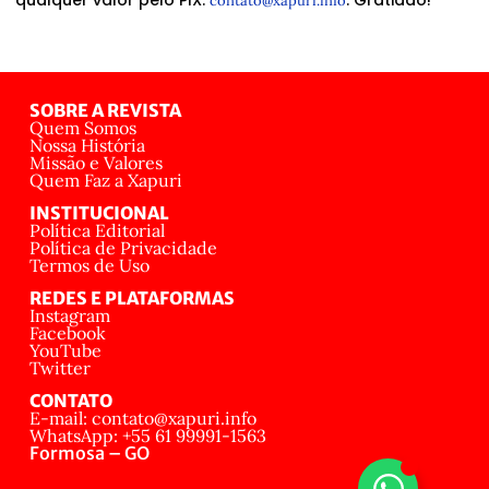
qualquer valor pelo PIX:
. Gratidão!
contato@xapuri.info
SOBRE A REVISTA
Quem Somos
Nossa História
Missão e Valores
Quem Faz a Xapuri
INSTITUCIONAL
Política Editorial
Política de Privacidade
Termos de Uso
REDES E PLATAFORMAS
Instagram
Facebook
YouTube
Twitter
CONTATO
E-mail: contato@xapuri.info
WhatsApp: +55 61 99991-1563
Formosa – GO