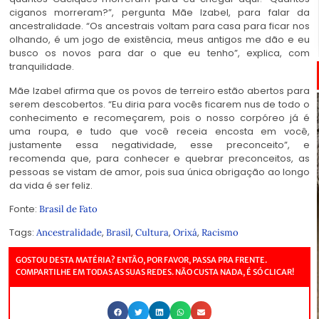
ciganos morreram?”, pergunta Mãe Izabel, para falar da
ancestralidade. “Os ancestrais voltam para casa para ficar nos
olhando, é um jogo de existência, meus antigos me dão e eu
busco os novos para dar o que eu tenho”, explica, com
tranquilidade.
Mãe Izabel afirma que os povos de terreiro estão abertos para
serem descobertos. “Eu diria para vocês ficarem nus de todo o
conhecimento e recomeçarem, pois o nosso corpóreo já é
uma roupa, e tudo que você receia encosta em você,
justamente essa negatividade, esse preconceito”, e
recomenda que, para conhecer e quebrar preconceitos, as
pessoas se vistam de amor, pois sua única obrigação ao longo
da vida é ser feliz.
Fonte:
Brasil de Fato
Tags:
,
,
,
,
Ancestralidade
Brasil
Cultura
Orixá
Racismo
GOSTOU DESTA MATÉRIA? ENTÃO, POR FAVOR, PASSA PRA FRENTE.
COMPARTILHE EM TODAS AS SUAS REDES. NÃO CUSTA NADA, É SÓ CLICAR!