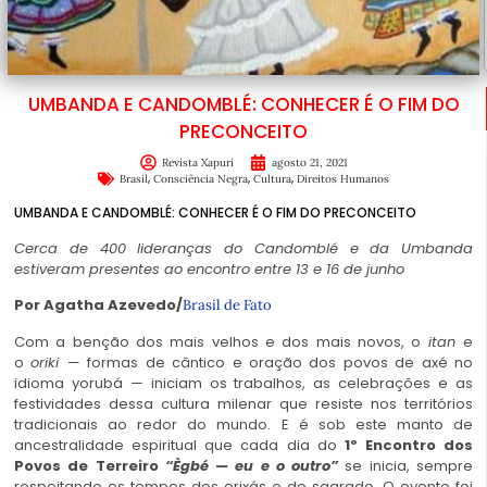
UMBANDA E CANDOMBLÉ: CONHECER É O FIM DO
PRECONCEITO
Revista Xapuri
agosto 21, 2021
,
,
,
Brasil
Consciência Negra
Cultura
Direitos Humanos
UMBANDA E CANDOMBLÉ: CONHECER É O FIM DO PRECONCEITO
Cerca de 400 lideranças do Candomblé e da Umbanda
estiveram presentes ao encontro entre 13 e 16 de junho
Por Agatha Azevedo/
Brasil de Fato
Com a benção dos mais velhos e dos mais novos, o
itan
e
o
oriki
— formas de cântico e oração dos povos de axé no
idioma yorubá — iniciam os trabalhos, as celebrações e as
festividades dessa cultura milenar que resiste nos territórios
tradicionais ao redor do mundo. E é sob este manto de
ancestralidade espiritual que cada dia do
1º Encontro dos
Povos de Terreiro
“Ègbé — eu e o outro”
se inicia, sempre
respeitando os tempos dos orixás e do sagrado. O evento foi