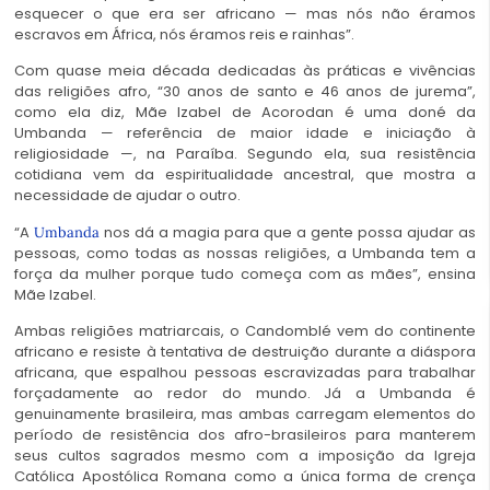
esquecer o que era ser africano — mas nós não éramos
escravos em África, nós éramos reis e rainhas”.
Com quase meia década dedicadas às práticas e vivências
das religiões afro, “30 anos de santo e 46 anos de jurema”,
como ela diz, Mãe Izabel de Acorodan é uma doné da
Umbanda — referência de maior idade e iniciação à
religiosidade —, na Paraíba. Segundo ela, sua resistência
cotidiana vem da espiritualidade ancestral, que mostra a
necessidade de ajudar o outro.
“A
nos dá a magia para que a gente possa ajudar as
Umbanda
pessoas, como todas as nossas religiões, a Umbanda tem a
força da mulher porque tudo começa com as mães”, ensina
Mãe Izabel.
Ambas religiões matriarcais, o Candomblé vem do continente
africano e resiste à tentativa de destruição durante a diáspora
africana, que espalhou pessoas escravizadas para trabalhar
forçadamente ao redor do mundo. Já a Umbanda é
genuinamente brasileira, mas ambas carregam elementos do
período de resistência dos afro-brasileiros para manterem
seus cultos sagrados mesmo com a imposição da Igreja
Católica Apostólica Romana como a única forma de crença