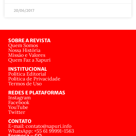
20/06/2017
SOBRE A REVISTA
Quem Somos
Nossa História
Missão e Valores
Quem Faz a Xapuri
INSTITUCIONAL
Política Editorial
Política de Privacidade
Termos de Uso
REDES E PLATAFORMAS
Instagram
Facebook
YouTube
Twitter
CONTATO
E-mail: contato@xapuri.info
WhatsApp: +55 61 99991-1563
Formosa – GO