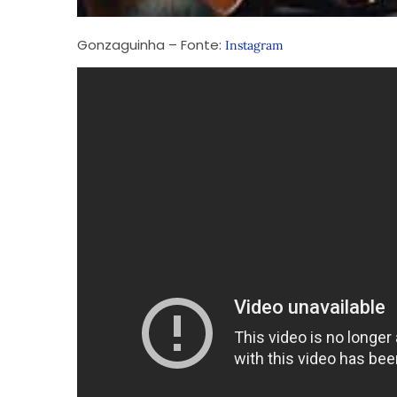
Gonzaguinha – Fonte:
Instagram