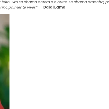
er feito. Um se chama ontem e o outro se chama amanhã, p
principalmente viver
.” _
Dalai Lama