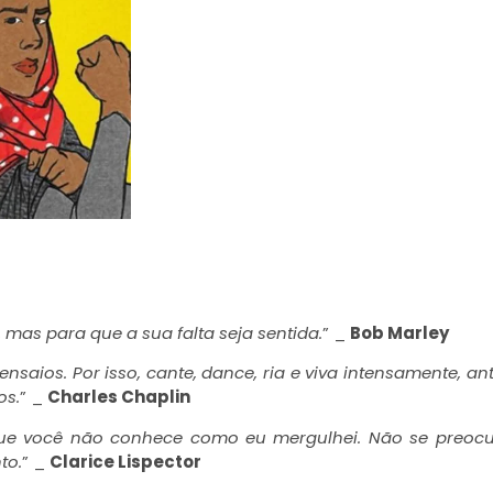
mas para que a sua falta seja sentida.
” _
Bob Marley
nsaios. Por isso, cante, dance, ria e viva intensamente, an
os.
” _
Charles Chaplin
que você não conhece como eu mergulhei. Não se preoc
to.
” _
Clarice Lispector