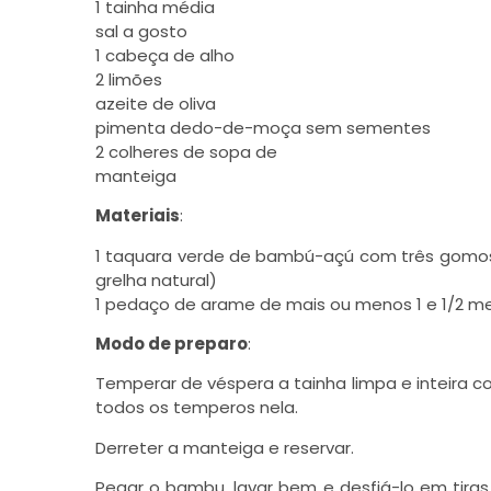
1 tainha média
sal a gosto
1 cabeça de alho
2 limões
azeite de oliva
pimenta dedo-de-moça sem sementes
2 colheres de sopa de
manteiga
Materiais
:
1 taquara verde de bambú-açú com três gomos (
grelha natural)
1 pedaço de arame de mais ou menos 1 e 1/2 m
Modo de preparo
:
Temperar de véspera a tainha limpa e inteira c
todos os temperos nela.
Derreter a manteiga e reservar.
Pegar o bambu, lavar bem e desfiá-lo em tira