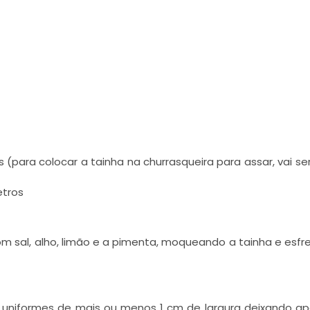
para colocar a tainha na churrasqueira para assar, vai se
etros
om sal, alho, limão e a pimenta, moqueando a tainha e esf
s uniformes de mais ou menos 1 cm de largura deixando a