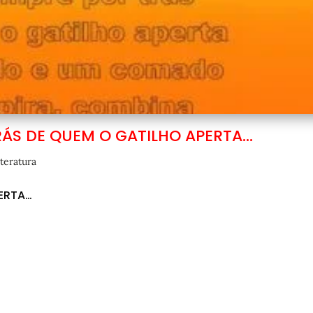
RÁS DE QUEM O GATILHO APERTA…
iteratura
ERTA…