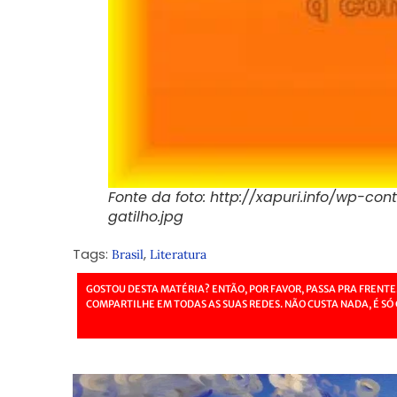
Fonte da foto: http://xapuri.info/wp-
gatilho.jpg
Tags:
,
Brasil
Literatura
GOSTOU DESTA MATÉRIA? ENTÃO, POR FAVOR, PASSA PRA FRENTE
COMPARTILHE EM TODAS AS SUAS REDES. NÃO CUSTA NADA, É SÓ 