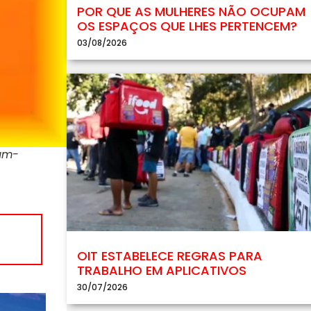
POR QUE AS MULHERES NÃO OCUPAM
OS ESPAÇOS QUE LHES PERTENCEM?
03/08/2026
-um-
OIT ESTABELECE REGRAS PARA
TRABALHO EM APLICATIVOS
30/07/2026