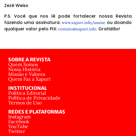
Zezé Weiss
P.S. Você que nos lê pode fortalecer nossa Revista
fazendo uma assinatura:
ou doando
www.xapuri.info/assine
qualquer valor pelo PIX:
. Gratidão!
contato@xapuri.info
SOBRE A REVISTA
Quem Somos
Nossa História
Missão e Valores
Quem Faz a Xapuri
INSTITUCIONAL
Política Editorial
Política de Privacidade
Termos de Uso
REDES E PLATAFORMAS
Instagram
Facebook
YouTube
Twitter