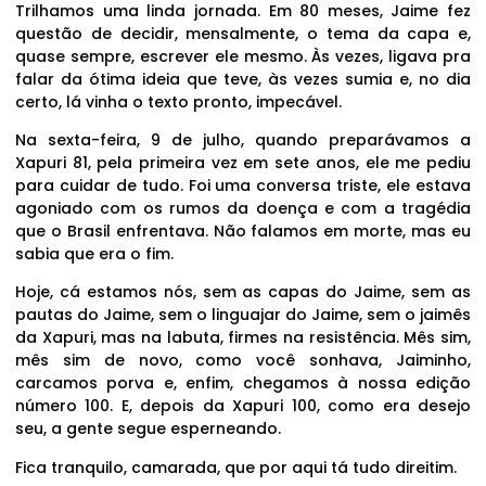
Trilhamos uma linda jornada. Em 80 meses, Jaime fez
questão de decidir, mensalmente, o tema da capa e,
quase sempre, escrever ele mesmo. Às vezes, ligava pra
falar da ótima ideia que teve, às vezes sumia e, no dia
certo, lá vinha o texto pronto, impecável.
Na sexta-feira, 9 de julho, quando preparávamos a
Xapuri 81, pela primeira vez em sete anos, ele me pediu
para cuidar de tudo. Foi uma conversa triste, ele estava
agoniado com os rumos da doença e com a tragédia
que o Brasil enfrentava. Não falamos em morte, mas eu
sabia que era o fim.
Hoje, cá estamos nós, sem as capas do Jaime, sem as
pautas do Jaime, sem o linguajar do Jaime, sem o jaimês
da Xapuri, mas na labuta, firmes na resistência. Mês sim,
mês sim de novo, como você sonhava, Jaiminho,
carcamos porva e, enfim, chegamos à nossa edição
número 100. E, depois da Xapuri 100, como era desejo
seu, a gente segue esperneando.
Fica tranquilo, camarada, que por aqui tá tudo direitim.