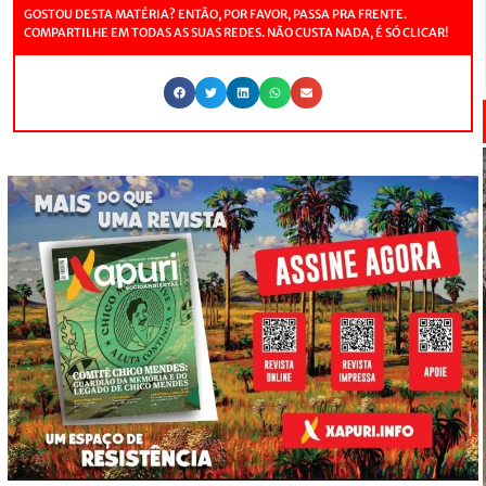
GOSTOU DESTA MATÉRIA? ENTÃO, POR FAVOR, PASSA PRA FRENTE.
COMPARTILHE EM TODAS AS SUAS REDES. NÃO CUSTA NADA, É SÓ CLICAR!