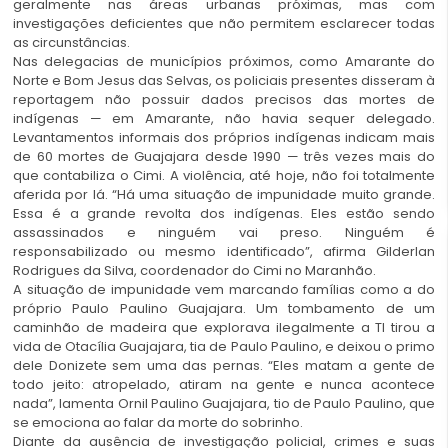
geralmente nas áreas urbanas próximas, mas com
investigações deficientes que não permitem esclarecer todas
as circunstâncias.
Nas delegacias de municípios próximos, como Amarante do
Norte e Bom Jesus das Selvas, os policiais presentes disseram à
reportagem não possuir dados precisos das mortes de
indígenas — em Amarante, não havia sequer delegado.
Levantamentos informais dos próprios indígenas indicam mais
de 60 mortes de Guajajara desde 1990 — três vezes mais do
que contabiliza o Cimi. A violência, até hoje, não foi totalmente
aferida por lá. “Há uma situação de impunidade muito grande.
Essa é a grande revolta dos indígenas. Eles estão sendo
assassinados e ninguém vai preso. Ninguém é
responsabilizado ou mesmo identificado”, afirma Gilderlan
Rodrigues da Silva, coordenador do Cimi no Maranhão.
A situação de impunidade vem marcando famílias como a do
próprio Paulo Paulino Guajajara. Um tombamento de um
caminhão de madeira que explorava ilegalmente a TI tirou a
vida de Otacília Guajajara, tia de Paulo Paulino, e deixou o primo
dele Donizete sem uma das pernas. “Eles matam a gente de
todo jeito: atropelado, atiram na gente e nunca acontece
nada”, lamenta Ornil Paulino Guajajara, tio de Paulo Paulino, que
se emociona ao falar da morte do sobrinho.
Diante da ausência de investigação policial, crimes e suas