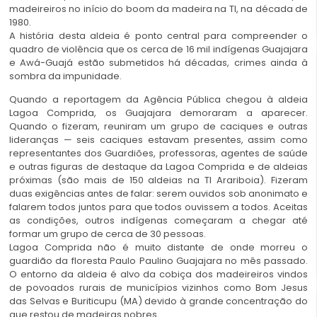
madeireiros no início do boom da madeira na TI, na década de
1980.
A história desta aldeia é ponto central para compreender o
quadro de violência que os cerca de 16 mil indígenas Guajajara
e Awá-Guajá estão submetidos há décadas, crimes ainda à
sombra da impunidade.
Quando a reportagem da Agência Pública chegou à aldeia
Lagoa Comprida, os Guajajara demoraram a aparecer.
Quando o fizeram, reuniram um grupo de caciques e outras
lideranças — seis caciques estavam presentes, assim como
representantes dos Guardiões, professoras, agentes de saúde
e outras figuras de destaque da Lagoa Comprida e de aldeias
próximas (são mais de 150 aldeias na TI Arariboia). Fizeram
duas exigências antes de falar: serem ouvidos sob anonimato e
falarem todos juntos para que todos ouvissem a todos. Aceitas
as condições, outros indígenas começaram a chegar até
formar um grupo de cerca de 30 pessoas.
Lagoa Comprida não é muito distante de onde morreu o
guardião da floresta Paulo Paulino Guajajara no mês passado.
O entorno da aldeia é alvo da cobiça dos madeireiros vindos
de povoados rurais de municípios vizinhos como Bom Jesus
das Selvas e Buriticupu (MA) devido à grande concentração do
que restou de madeiras nobres.