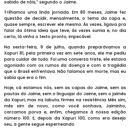
sabido de nóis,” segundo o Jaime.
Trilhamos uma linda jornada. Em 80 meses, Jaime fez
questão de decidir, mensalmente, o tema da capa e,
quase sempre, escrever ele mesmo. Às vezes, ligava pra
falar da ótima ideia que teve, às vezes sumia e, no dia
certo, lá vinha o texto pronto, impecável.
Na sexta-feira, 9 de julho, quando preparávamos a
Xapuri 81, pela primeira vez em sete anos, ele me pediu
para cuidar de tudo. Foi uma conversa triste, ele estava
agoniado com os rumos da doença e com a tragédia
que o Brasil enfrentava. Não falamos em morte, mas eu
sabia que era o fim.
Hoje, cá estamos nós, sem as capas do Jaime, sem as
pautas do Jaime, sem o linguajar do Jaime, sem o jaimês
da Xapuri, mas na labuta, firmes na resistência. Mês sim,
mês sim de novo, como você sonhava, Jaiminho,
carcamos porva e, enfim, chegamos à nossa edição
número 100. E, depois da Xapuri 100, como era desejo
seu, a gente segue esperneando.