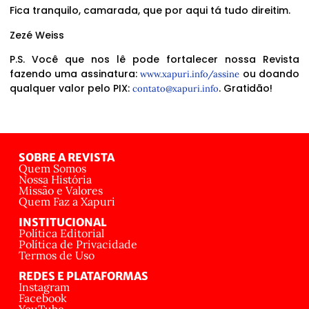
Fica tranquilo, camarada, que por aqui tá tudo direitim.
Zezé Weiss
P.S. Você que nos lê pode fortalecer nossa Revista
fazendo uma assinatura:
ou doando
www.xapuri.info/assine
qualquer valor pelo PIX:
. Gratidão!
contato@xapuri.info
SOBRE A REVISTA
Quem Somos
Nossa História
Missão e Valores
Quem Faz a Xapuri
INSTITUCIONAL
Política Editorial
Política de Privacidade
Termos de Uso
REDES E PLATAFORMAS
Instagram
Facebook