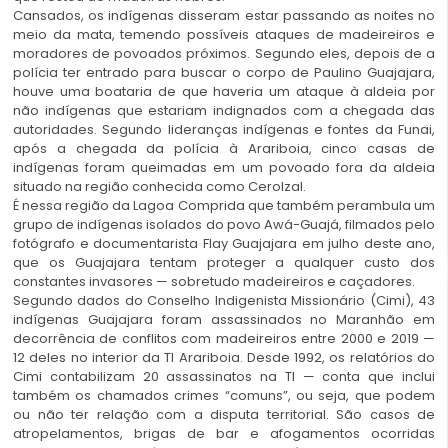
Cansados, os indígenas disseram estar passando as noites no
meio da mata, temendo possíveis ataques de madeireiros e
moradores de povoados próximos. Segundo eles, depois de a
polícia ter entrado para buscar o corpo de Paulino Guajajara,
houve uma boataria de que haveria um ataque à aldeia por
não indígenas que estariam indignados com a chegada das
autoridades. Segundo lideranças indígenas e fontes da Funai,
após a chegada da polícia à Arariboia, cinco casas de
indígenas foram queimadas em um povoado fora da aldeia
situado na região conhecida como Cerolzal.
É nessa região da Lagoa Comprida que também perambula um
grupo de indígenas isolados do povo Awá-Guajá, filmados pelo
fotógrafo e documentarista Flay Guajajara em julho deste ano,
que os Guajajara tentam proteger a qualquer custo dos
constantes invasores — sobretudo madeireiros e caçadores.
Segundo dados do Conselho Indigenista Missionário (Cimi), 43
indígenas Guajajara foram assassinados no Maranhão em
decorrência de conflitos com madeireiros entre 2000 e 2019 —
12 deles no interior da TI Arariboia. Desde 1992, os relatórios do
Cimi contabilizam 20 assassinatos na TI — conta que inclui
também os chamados crimes “comuns”, ou seja, que podem
ou não ter relação com a disputa territorial. São casos de
atropelamentos, brigas de bar e afogamentos ocorridas