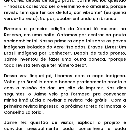
de cores, depois de larga prosa, Jaime fechou questão
– “nossas cores vão ser o vermelho e o amarelo, porque
revista tem que ter cor de luta, cor vibrante” (eu queria
verde-floresta). Na paz, acabei enfiando um branco.
Fizemos a primeira edição da Xapuri lá mesmo, na
Reserva, em uma noite. Optamos por centrar na pauta
socioambiental. Nossa primeira capa foi sobre os povos
indígenas isolados do Acre: ‘Isolados, Bravos, Livres: Um
Brasil Indígena por Conhecer”. Depois de tudo pronto,
Jaime inventou de fazer uma outra boneca, “porque
toda revista tem que ter número zero”.
Dessa vez finquei pé, ficamos com a capa indígena.
Voltei pra Brasília com a boneca praticamente pronta e
com a missão de dar um jeito de imprimir. Nos dias
seguintes, o Jaime veio pra Formosa, pra convencer
minha irmã Lúcia a revisar a revista, “de grátis”. Com a
primeira revista impressa, a próxima tarefa foi montar o
Conselho Editorial.
Jaime fez questão de visitar, explicar o projeto e
convidar pessoalmente cada conselheiro e cada