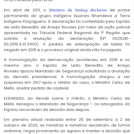
Em abril de 2011, o
de posse
Ministro da Justiça declarou
permanente do grupo indígena Guarani Nhandeva a Terra
Indígena Piaçaguera. A declaração foi contestada pelo Espólio
de Leão Benedito de Araujo Novaes por meio de ação judicial
apresentada ao Tribunal Federal Regional da 1ª Região que
solicita a anulação da declaração (N°
0025281-
50.2015.4.01.3400)
. O pedido de antecipação de tutela foi
negado em 2015 e o processo original ainda não foi julgado.
A homologação da demarcação aconteceu em 2016 e no
mesmo ano o Espólio de Leão Benedito de Araujo
Novaes ajuizou Mandado de Segurança solicitando a anulação
do decreto presidencial. A homologação chegou a ser
suspensa em 2017 após o relator do caso, o Ministro Celso de
Mello, aceitar pedido de cautelar.
Entretanto, ao decidir sobre o mérito, o Ministro Celso de
Mello denegou o Mandado de Segurança – os advogados do
Espólio recorreram da decisão dias depois.
Em plenário virtual realizado entre 25 de setembro a 2 de
outubro de 2020, as ministras e ministros decidiram, de forma
unânime, negar provimento ao agravo e manter a decisão que