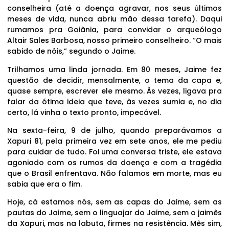
conselheira (até a doença agravar, nos seus últimos
meses de vida, nunca abriu mão dessa tarefa). Daqui
rumamos pra Goiânia, para convidar o arqueólogo
Altair Sales Barbosa, nosso primeiro conselheiro. “O mais
sabido de nóis,” segundo o Jaime.
Trilhamos uma linda jornada. Em 80 meses, Jaime fez
questão de decidir, mensalmente, o tema da capa e,
quase sempre, escrever ele mesmo. Às vezes, ligava pra
falar da ótima ideia que teve, às vezes sumia e, no dia
certo, lá vinha o texto pronto, impecável.
Na sexta-feira, 9 de julho, quando preparávamos a
Xapuri 81, pela primeira vez em sete anos, ele me pediu
para cuidar de tudo. Foi uma conversa triste, ele estava
agoniado com os rumos da doença e com a tragédia
que o Brasil enfrentava. Não falamos em morte, mas eu
sabia que era o fim.
Hoje, cá estamos nós, sem as capas do Jaime, sem as
pautas do Jaime, sem o linguajar do Jaime, sem o jaimês
da Xapuri, mas na labuta, firmes na resistência. Mês sim,