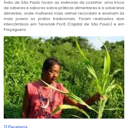
Índio de São Paulo foram as vivências de cozinhar: uma troca
de saberes e sabores sobre práticas alimentares e a soberania
alimentar, onde mulheres mais velhas recordam e ensinam às
mais jovens os pratos tradicionais. Foram realizados dois
intercâmbios em Tenondé Porã (Capital de São Paulo) e em
Piaçaguera.
TI Piaçaguera