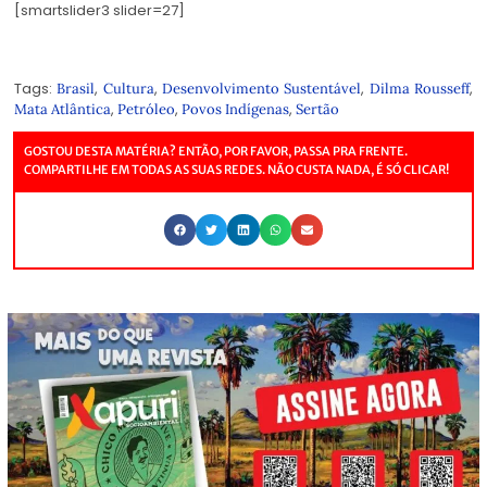
[smartslider3 slider=27]
Tags:
,
,
,
,
Brasil
Cultura
Desenvolvimento Sustentável
Dilma Rousseff
,
,
,
Mata Atlântica
Petróleo
Povos Indígenas
Sertão
GOSTOU DESTA MATÉRIA? ENTÃO, POR FAVOR, PASSA PRA FRENTE.
COMPARTILHE EM TODAS AS SUAS REDES. NÃO CUSTA NADA, É SÓ CLICAR!