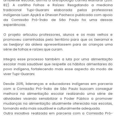
ambiente escolar, afirma a antropóloga Camila Mainardi (2011:
82). A cartilha Folhas e Raízes: Resgatando a medicina
tradicional Tupi-Guarani elaborada pelos professores
indígenas Luan Apyká e Dhevan Pacheco publicada com apoio
da Comissão Pró-Índio de São Paulo foi uma dessas
experiências.
O projeto articulou professores, alunos e os mais velhos e
promoveu caminhadas pelo território para que os
txeramoi
e
as
txedjaryi
da aldeia apresentassem para as crianças uma
série de folhas e raízes que curam.
Integra esse processo também a luta por uma alimentação
escolar mais saudável que respeite os hábitos alimentares do
povo indígena, fortalecendo mais esse aspecto do modo de
viver Tupi-Guarani.
Desde 2015, lideranças e educadores indígenas em parceria
com a Comissão Pró-Índio de São Paulo buscam conseguir
melhora na alimentação escolar realizando uma série de
atividades visando sensibilizar o Poder Público a promover
mudanças na alimentação atualmente oferecida nas escolas,
tornando esta mais saudável e culturalmente adequada.
Outra iniciativa realizada em parceria com a Comissão Pró-