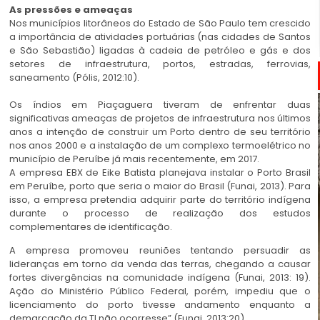
As pressões e ameaças
Nos municípios litorâneos do Estado de São Paulo tem crescido
a importância de atividades portuárias (nas cidades de Santos
e São Sebastião) ligadas à cadeia de petróleo e gás e dos
setores de infraestrutura, portos, estradas, ferrovias,
saneamento (Pólis, 2012:10).
Os índios em Piaçaguera tiveram de enfrentar duas
significativas ameaças de projetos de infraestrutura nos últimos
anos a intenção de construir um Porto dentro de seu território
nos anos 2000 e a instalação de um complexo termoelétrico no
município de Peruíbe já mais recentemente, em 2017.
A empresa EBX de Eike Batista planejava instalar o Porto Brasil
em Peruíbe, porto que seria o maior do Brasil (Funai, 2013). Para
isso, a empresa pretendia adquirir parte do território indígena
durante o processo de realização dos estudos
complementares de identificação.
A empresa promoveu reuniões tentando persuadir as
lideranças em torno da venda das terras, chegando a causar
fortes divergências na comunidade indígena (Funai, 2013: 19).
Ação do Ministério Público Federal, porém, impediu que o
licenciamento do porto tivesse andamento enquanto a
demarcação da TI não ocorresse” (Funai, 2013:20).