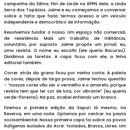
campanha da Dilma. Fim de tarde na RPPN dele, a Linda
Serra dos Topázios. Jaime e eu começamos a conversar
sobre a falta que fazia termos acesso a um veículo
independente e democrático de informação.
Resolvemos fundar o nosso. Um espaço não comercial,
de resistência. Mais um trabalho de militância,
voluntário, por suposto. Jaime propôs um jornal; eu,
uma revista. O nome eu escolhi (ele queria Bacurau).
Dividimos as tarefas. A capa ficou com ele, a linha
editorial também.
Correr atrás da grana ficou por minha conta. A paleta
de cores, depois de larga prosa, Jaime fechou questão
– “nossas cores vão ser o vermelho e o amarelo, porque
revista tem que ter cor de luta, cor vibrante” (eu queria
verde-floresta). Na paz, acabei enfiando um branco.
Fizemos a primeira edição da Xapuri lá mesmo, na
Reserva, em uma noite. Optamos por centrar na pauta
socioambiental. Nossa primeira capa foi sobre os povos
indígenas isolados do Acre: ‘Isolados, Bravos, Livres: Um