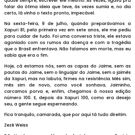
quase sempre, escrever ele mesmo. Às vezes, ligava pra
falar da ótima ideia que teve, às vezes sumia e, no dia
certo, lá vinha o texto pronto, impecável.
Na sexta-feira, 9 de julho, quando preparávamos a
Xapuri 81, pela primeira vez em sete anos, ele me pediu
para cuidar de tudo. Foi uma conversa triste, ele estava
agoniado com os rumos da doença e com a tragédia
que o Brasil enfrentava. Não falamos em morte, mas eu
sabia que era o fim.
Hoje, cá estamos nós, sem as capas do Jaime, sem as
pautas do Jaime, sem o linguajar do Jaime, sem o jaimês
da Xapuri, mas na labuta, firmes na resistência. Mês sim,
mês sim de novo, como você sonhava, Jaiminho,
carcamos porva e, enfim, chegamos à nossa edição
número 100. E, depois da Xapuri 100, como era desejo
seu, a gente segue esperneando.
Fica tranquilo, camarada, que por aqui tá tudo direitim.
Zezé Weiss