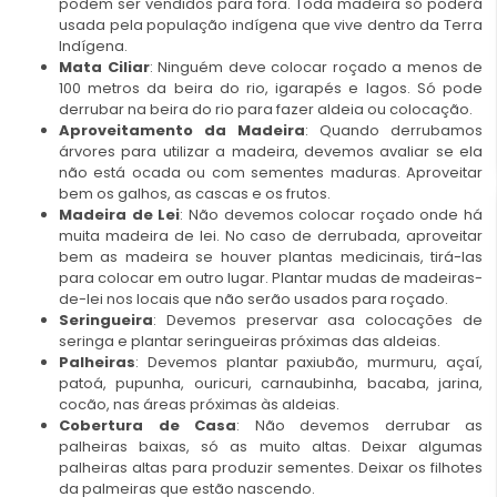
podem ser vendidos para fora. Toda madeira só poderá
usada pela população indígena que vive dentro da Terra
Indígena.
Mata Ciliar
: Ninguém deve colocar roçado a menos de
100 metros da beira do rio, igarapés e lagos. Só pode
derrubar na beira do rio para fazer aldeia ou colocação.
Aproveitamento da Madeira
: Quando derrubamos
árvores para utilizar a madeira, devemos avaliar se ela
não está ocada ou com sementes maduras. Aproveitar
bem os galhos, as cascas e os frutos.
Madeira de Lei
: Não devemos colocar roçado onde há
muita madeira de lei. No caso de derrubada, aproveitar
bem as madeira se houver plantas medicinais, tirá-las
para colocar em outro lugar. Plantar mudas de madeiras-
de-lei nos locais que não serão usados para roçado.
Seringueira
: Devemos preservar asa colocações de
seringa e plantar seringueiras próximas das aldeias.
Palheiras
: Devemos plantar paxiubão, murmuru, açaí,
patoá, pupunha, ouricuri, carnaubinha, bacaba, jarina,
cocão, nas áreas próximas às aldeias.
Cobertura de Casa
: Não devemos derrubar as
palheiras baixas, só as muito altas. Deixar algumas
palheiras altas para produzir sementes. Deixar os filhotes
da palmeiras que estão nascendo.