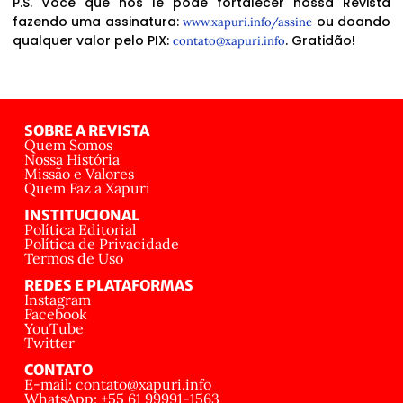
P.S. Você que nos lê pode fortalecer nossa Revista
fazendo uma assinatura:
ou doando
www.xapuri.info/assine
qualquer valor pelo PIX:
. Gratidão!
contato@xapuri.info
SOBRE A REVISTA
Quem Somos
Nossa História
Missão e Valores
Quem Faz a Xapuri
INSTITUCIONAL
Política Editorial
Política de Privacidade
Termos de Uso
REDES E PLATAFORMAS
Instagram
Facebook
YouTube
Twitter
CONTATO
E-mail: contato@xapuri.info
WhatsApp: +55 61 99991-1563