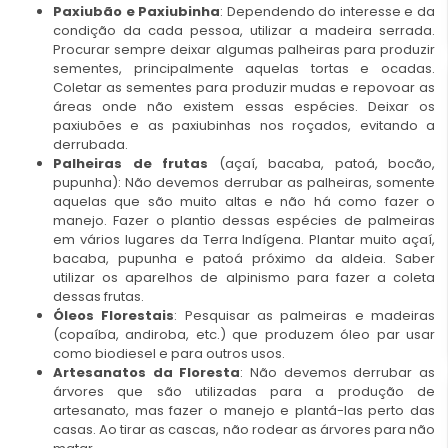
Paxiubão e Paxiubinha
: Dependendo do interesse e da
condição da cada pessoa, utilizar a madeira serrada.
Procurar sempre deixar algumas palheiras para produzir
sementes, principalmente aquelas tortas e ocadas.
Coletar as sementes para produzir mudas e repovoar as
áreas onde não existem essas espécies. Deixar os
paxiubões e as paxiubinhas nos roçados, evitando a
derrubada.
Palheiras de frutas
(açaí, bacaba, patoá, bocão,
pupunha): Não devemos derrubar as palheiras, somente
aquelas que são muito altas e não há como fazer o
manejo. Fazer o plantio dessas espécies de palmeiras
em vários lugares da Terra Indígena. Plantar muito açaí,
bacaba, pupunha e patoá próximo da aldeia. Saber
utilizar os aparelhos de alpinismo para fazer a coleta
dessas frutas.
Óleos Florestais
: Pesquisar as palmeiras e madeiras
(copaíba, andiroba, etc.) que produzem óleo par usar
como biodiesel e para outros usos.
Artesanatos da Floresta
: Não devemos derrubar as
árvores que são utilizadas para a produção de
artesanato, mas fazer o manejo e plantá-las perto das
casas. Ao tirar as cascas, não rodear as árvores para não