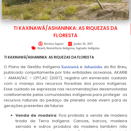
TI KAXINAWÁ/ASHANINKA: AS RIQUEZAS DA
FLORESTA
Revista Xapuri
junho 10, 2017
,
,
Brasil
Resistência Indígena
Sagrado Indígena
TI KAXINAWÁ/ASHANINKA: AS RIQUEZAS DA FLORESTA
O Plano de Gestão Indígena
e
do Rio Breu,
Kaxinawá
Ashaninka
publicado conjuntamente por três entidades acreanas, AKARIB
– AMAAI/AC – CPI\AC (2007), registra um esmerado cuidado
com o manejo dos recursos florestais dos povos indígenas.
Esse cuidado se expressas nas recomendações desenvolvidas
coletivamente pelas comunidades indígenas para proteger os
recursos naturais do pedaço de planeta onde vivem para as
gerações presentes de futuras.
Venda de madeira
: Fica proibida a venda de madeira
tirada da Terra Indígena. Canoas, barcos, madeira
serrada e outros produtos da madeira também não