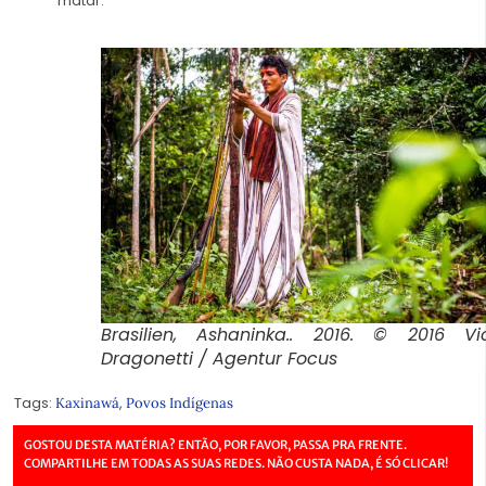
matar.
Brasilien, Ashaninka.. 2016. © 2016 Vic
Dragonetti / Agentur Focus
Tags:
,
Kaxinawá
Povos Indígenas
GOSTOU DESTA MATÉRIA? ENTÃO, POR FAVOR, PASSA PRA FRENTE.
COMPARTILHE EM TODAS AS SUAS REDES. NÃO CUSTA NADA, É SÓ CLICAR!