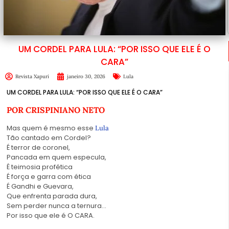
UM CORDEL PARA LULA: “POR ISSO QUE ELE É O
CARA”
Revista Xapuri
janeiro 30, 2026
Lula
UM CORDEL PARA LULA: “POR ISSO QUE ELE É O CARA”
POR
CRISPINIANO NETO
Mas quem é mesmo esse
Lula
Tão cantado em Cordel?
É terror de coronel,
Pancada em quem especula,
É teimosia profética
É força e garra com ética
É Gandhi e Guevara,
Que enfrenta parada dura,
Sem perder nunca a ternura…
Por isso que ele é O CARA.