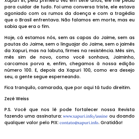
Xapuri 81, pela primeira vez em sete anos, ele me pediu
para cuidar de tudo. Foi uma conversa triste, ele estava
agoniado com os rumos da doença e com a tragédia
que o Brasil enfrentava. Não falamos em morte, mas eu
sabia que era o fim.
Hoje, cá estamos nós, sem as capas do Jaime, sem as
pautas do Jaime, sem o linguajar do Jaime, sem o jaimês
da Xapuri, mas na labuta, firmes na resistência. Mês sim,
mês sim de novo, como você sonhava, Jaiminho,
carcamos porva e, enfim, chegamos à nossa edição
número 100. E, depois da Xapuri 100, como era desejo
seu, a gente segue esperneando.
Fica tranquilo, camarada, que por aqui tá tudo direitim.
Zezé Weiss
P.S. Você que nos lê pode fortalecer nossa Revista
fazendo uma assinatura:
ou doando
www.xapuri.info/assine
qualquer valor pelo PIX:
. Gratidão!
contato@xapuri.info