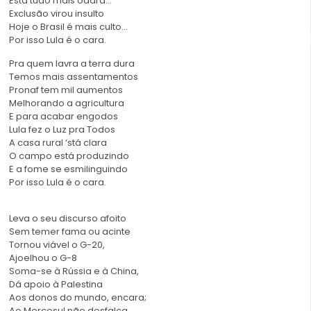
Está tudo mais odara…
Exclusão virou insulto
Hoje o Brasil é mais culto…
Por isso Lula é o cara.
Pra quem lavra a terra dura
Temos mais assentamentos
Pronaf tem mil aumentos
Melhorando a agricultura
E para acabar engodos
Lula fez o Luz pra Todos
A casa rural ‘stá clara
O campo está produzindo
E a fome se esmilinguindo
Por isso Lula é o cara.
Leva o seu discurso afoito
Sem temer fama ou acinte
Tornou viável o G-20,
Ajoelhou o G-8
Soma-se à Rússia e à China,
Dá apoio à Palestina
Aos donos do mundo, encara;
Ao Mercosul não desfalca