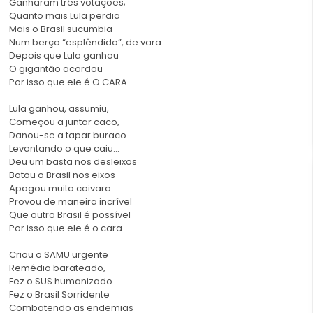
Ganharam três votações;
Quanto mais Lula perdia
Mais o Brasil sucumbia
Num berço “esplêndido”, de vara
Depois que Lula ganhou
O gigantão acordou
Por isso que ele é O CARA.
Lula ganhou, assumiu,
Começou a juntar caco,
Danou-se a tapar buraco
Levantando o que caiu…
Deu um basta nos desleixos
Botou o Brasil nos eixos
Apagou muita coivara
Provou de maneira incrível
Que outro Brasil é possível
Por isso que ele é o cara.
Criou o SAMU urgente
Remédio barateado,
Fez o SUS humanizado
Fez o Brasil Sorridente
Combatendo as endemias