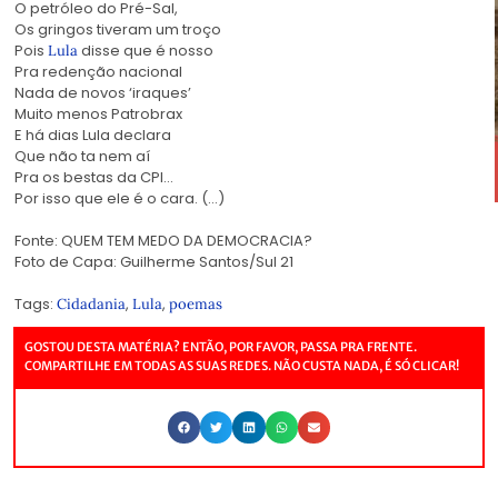
O petróleo do Pré-Sal,
cordel
Os gringos tiveram um troço
Pois
disse que é nosso
cordel
Lula
Pra redenção nacional
Nada de novos ‘iraques’
Muito menos Patrobrax
E há dias Lula declara
cordel
Que não ta nem aí
Pra os bestas da CPI…
Por isso que ele é o cara. (…)
cordel
Fonte:
QUEM TEM MEDO DA DEMOCRACIA?
Foto de Capa: Guilherme Santos/Sul 21
Tags:
,
,
Cidadania
Lula
poemas
GOSTOU DESTA MATÉRIA? ENTÃO, POR FAVOR, PASSA PRA FRENTE.
COMPARTILHE EM TODAS AS SUAS REDES. NÃO CUSTA NADA, É SÓ CLICAR!