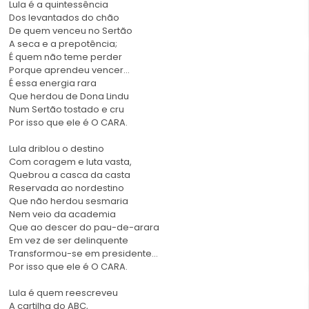
Lula é a quintessência
Dos levantados do chão
De quem venceu no Sertão
A seca e a prepotência;
É quem não teme perder
Porque aprendeu vencer…
É essa energia rara
Que herdou de Dona Lindu
Num Sertão tostado e cru
Por isso que ele é O CARA.
Lula driblou o destino
Com coragem e luta vasta,
Quebrou a casca da casta
Reservada ao nordestino
Que não herdou sesmaria
Nem veio da academia
Que ao descer do pau-de-arara
Em vez de ser delinquente
Transformou-se em presidente…
Por isso que ele é O CARA.
Lula é quem reescreveu
A cartilha do ABC,