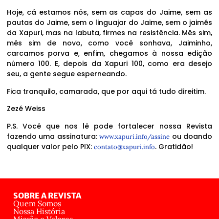
Hoje, cá estamos nós, sem as capas do Jaime, sem as
pautas do Jaime, sem o linguajar do Jaime, sem o jaimês
da Xapuri, mas na labuta, firmes na resistência. Mês sim,
mês sim de novo, como você sonhava, Jaiminho,
carcamos porva e, enfim, chegamos à nossa edição
número 100. E, depois da Xapuri 100, como era desejo
seu, a gente segue esperneando.
Fica tranquilo, camarada, que por aqui tá tudo direitim.
Zezé Weiss
P.S. Você que nos lê pode fortalecer nossa Revista
fazendo uma assinatura:
ou doando
www.xapuri.info/assine
qualquer valor pelo PIX:
. Gratidão!
contato@xapuri.info
SOBRE A REVISTA
Quem Somos
Nossa História
Missão e Valores