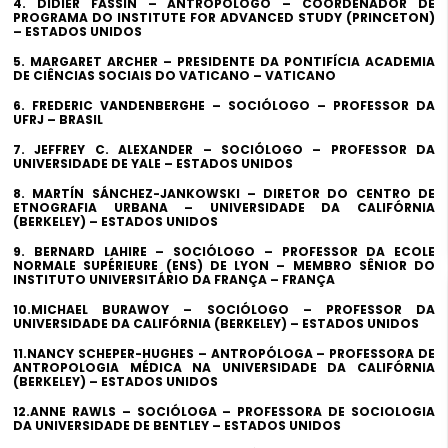
4. DIDIER FASSIN – ANTROPÓLOGO – COORDENADOR DE
PROGRAMA DO INSTITUTE FOR ADVANCED STUDY (PRINCETON)
– ESTADOS UNIDOS
5. MARGARET ARCHER – PRESIDENTE DA PONTIFÍCIA ACADEMIA
DE CIÊNCIAS SOCIAIS DO VATICANO – VATICANO
6. FREDERIC VANDENBERGHE – SOCIÓLOGO – PROFESSOR DA
UFRJ – BRASIL
7. JEFFREY C. ALEXANDER – SOCIÓLOGO – PROFESSOR DA
UNIVERSIDADE DE YALE – ESTADOS UNIDOS
8. MARTÍN SÁNCHEZ-JANKOWSKI – DIRETOR DO CENTRO DE
ETNOGRAFIA URBANA – UNIVERSIDADE DA CALIFÓRNIA
(BERKELEY) – ESTADOS UNIDOS
9. BERNARD LAHIRE – SOCIÓLOGO – PROFESSOR DA ECOLE
NORMALE SUPÉRIEURE (ENS) DE LYON – MEMBRO SÊNIOR DO
INSTITUTO UNIVERSITÁRIO DA FRANÇA – FRANÇA
10.MICHAEL BURAWOY – SOCIÓLOGO – PROFESSOR DA
UNIVERSIDADE DA CALIFÓRNIA (BERKELEY) – ESTADOS UNIDOS
11.NANCY SCHEPER-HUGHES – ANTROPÓLOGA – PROFESSORA DE
ANTROPOLOGIA MÉDICA NA UNIVERSIDADE DA CALIFÓRNIA
(BERKELEY) – ESTADOS UNIDOS
12.ANNE RAWLS – SOCIÓLOGA – PROFESSORA DE SOCIOLOGIA
DA UNIVERSIDADE DE BENTLEY – ESTADOS UNIDOS