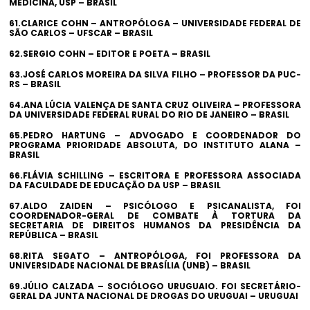
MEDICINA, USP – BRASIL
61.CLARICE COHN – ANTROPÓLOGA – UNIVERSIDADE FEDERAL DE
SÃO CARLOS – UFSCAR – BRASIL
62.SERGIO COHN – EDITOR E POETA – BRASIL
63.JOSÉ CARLOS MOREIRA DA SILVA FILHO – PROFESSOR DA PUC-
RS – BRASIL
64.ANA LÚCIA VALENÇA DE SANTA CRUZ OLIVEIRA – PROFESSORA
DA UNIVERSIDADE FEDERAL RURAL DO RIO DE JANEIRO – BRASIL
65.PEDRO HARTUNG – ADVOGADO E COORDENADOR DO
PROGRAMA PRIORIDADE ABSOLUTA, DO INSTITUTO ALANA –
BRASIL
66.FLÁVIA SCHILLING – ESCRITORA E PROFESSORA ASSOCIADA
DA FACULDADE DE EDUCAÇÃO DA USP – BRASIL
67.ALDO ZAIDEN – PSICÓLOGO E PSICANALISTA, FOI
COORDENADOR-GERAL DE COMBATE À TORTURA DA
SECRETARIA DE DIREITOS HUMANOS DA PRESIDÊNCIA DA
REPÚBLICA – BRASIL
68.RITA SEGATO – ANTROPÓLOGA, FOI PROFESSORA DA
UNIVERSIDADE NACIONAL DE BRASÍLIA (UNB) – BRASIL
69.JÚLIO CALZADA – SOCIÓLOGO URUGUAIO. FOI SECRETÁRIO-
GERAL DA JUNTA NACIONAL DE DROGAS DO URUGUAI – URUGUAI