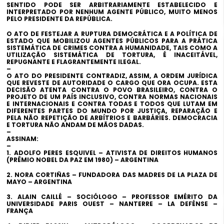
SENTIDO PODE SER ARBITRARIAMENTE ESTABELECIDO E
INTERPRETADO POR NENHUM AGENTE PÚBLICO, MUITO MENOS
PELO PRESIDENTE DA REPÚBLICA.
O ATO DE FESTEJAR A RUPTURA DEMOCRÁTICA E A POLÍTICA DE
ESTADO QUE MOBILIZOU AGENTES PÚBLICOS PARA A PRÁTICA
SISTEMÁTICA DE CRIMES CONTRA A HUMANIDADE, TAIS COMO A
UTILIZAÇÃO SISTEMÁTICA DE TORTURA, É INACEITÁVEL,
REPUGNANTE E FLAGRANTEMENTE ILEGAL.
–
O ATO DO PRESIDENTE CONTRADIZ, ASSIM, A ORDEM JURÍDICA
QUE REVESTE DE AUTORIDADE O CARGO QUE ORA OCUPA. ESTA
DECISÃO ATENTA CONTRA O POVO BRASILEIRO, CONTRA O
PROJETO DE UM PAÍS INCLUSIVO, CONTRA NORMAS NACIONAIS
E INTERNACIONAIS E CONTRA TODAS E TODOS QUE LUTAM EM
DIFERENTES PARTES DO MUNDO POR JUSTIÇA, REPARAÇÃO E
PELA NÃO REPETIÇÃO DE ARBÍTRIOS E BARBÁRIES. DEMOCRACIA
E TORTURA NÃO ANDAM DE MÃOS DADAS.
–
ASSINAM:
–
1. ADOLFO PERES ESQUIVEL – ATIVISTA DE DIREITOS HUMANOS
(PRÊMIO NOBEL DA PAZ EM 1980) – ARGENTINA
2. NORA CORTIÑAS – FUNDADORA DAS MADRES DE LA PLAZA DE
MAYO – ARGENTINA
3. ALAIN CAILLÉ – SOCIÓLOGO – PROFESSOR EMÉRITO DA
UNIVERSIDADE PARIS OUEST – NANTERRE – LA DEFÉNSE –
FRANÇA