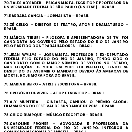
70.TALES AB’SÁBER – PSICANALISTA, ESCRITOR E PROFESSOR DA
UNIVERSIDADE FEDERAL DE SÃO PAULO (UNIFESP) – BRASIL
71.BÁRBARA GANCIA – JORNALISTA – BRASIL
72.ZÉ CELSO – DIRETOR DE TEATRO, ATOR E DRAMATURGO –
BRASIL
73.MÁRCIA TIBURI – FILÓSOFA E APRESENTADORA DE TV. FOI
CANDIDATA AO GOVERNO PELO ESTADO DO RIO DE JANEIRO
PELO PARTIDO DOS TRABALHADORES – BRASIL
74.JEAN WYLLYS – JORNALISTA, PROFESSOR E EX-DEPUTADO
FEDERAL PELO ESTADO DO RIO DE JANEIRO, TENDO SIDO O
CANDIDATO COM O MAIOR NÚMERO DE VOTOS NO ESTADO,
NAS ELEIÇÕES DE 2014. EM 2018 FOI REELEITO, TENDO SE
DESISTIDO DE ASSUMIR O MANDATO DEVIDO ÀS AMEAÇAS DE
MORTE. HOJE MORA FORA DO BRASIL.
75.MARIA RIBEIRO – ATRIZ E ESCRITORA – BRASIL
76.GREGÓRIO DUVIVIER – ATOR E ESCRITOR – BRASIL
77.ALY MURITIBA – CINEASTA, GANHOU O PRÊMIO GLOBAL
FILMMAKING DO FESTIVAL DE SUNDANCE DE 2013 – BRASIL
78.CHICO BUARQUE – MÚSICO E ESCRITOR – BRASIL
79.CAROLINE PRONER – ADVOGADA E PROFESSORA DA
UNIVERSIDADE FEDERAL DO RIO DE JANEIRO. INTEGROU A
COMISSÃO NACIONAL DE ANISTIA – BRASIL