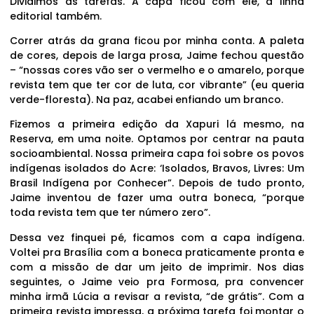
Dividimos as tarefas. A capa ficou com ele, a linha
editorial também.
Correr atrás da grana ficou por minha conta. A paleta
de cores, depois de larga prosa, Jaime fechou questão
– “nossas cores vão ser o vermelho e o amarelo, porque
revista tem que ter cor de luta, cor vibrante” (eu queria
verde-floresta). Na paz, acabei enfiando um branco.
Fizemos a primeira edição da Xapuri lá mesmo, na
Reserva, em uma noite. Optamos por centrar na pauta
socioambiental. Nossa primeira capa foi sobre os povos
indígenas isolados do Acre: ‘Isolados, Bravos, Livres: Um
Brasil Indígena por Conhecer”. Depois de tudo pronto,
Jaime inventou de fazer uma outra boneca, “porque
toda revista tem que ter número zero”.
Dessa vez finquei pé, ficamos com a capa indígena.
Voltei pra Brasília com a boneca praticamente pronta e
com a missão de dar um jeito de imprimir. Nos dias
seguintes, o Jaime veio pra Formosa, pra convencer
minha irmã Lúcia a revisar a revista, “de grátis”. Com a
primeira revista impressa, a próxima tarefa foi montar o