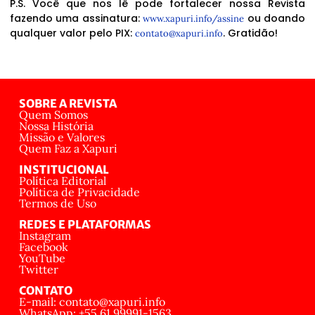
P.S. Você que nos lê pode fortalecer nossa Revista
fazendo uma assinatura:
ou doando
www.xapuri.info/assine
qualquer valor pelo PIX:
. Gratidão!
contato@xapuri.info
SOBRE A REVISTA
Quem Somos
Nossa História
Missão e Valores
Quem Faz a Xapuri
INSTITUCIONAL
Política Editorial
Política de Privacidade
Termos de Uso
REDES E PLATAFORMAS
Instagram
Facebook
YouTube
Twitter
CONTATO
E-mail: contato@xapuri.info
WhatsApp: +55 61 99991-1563