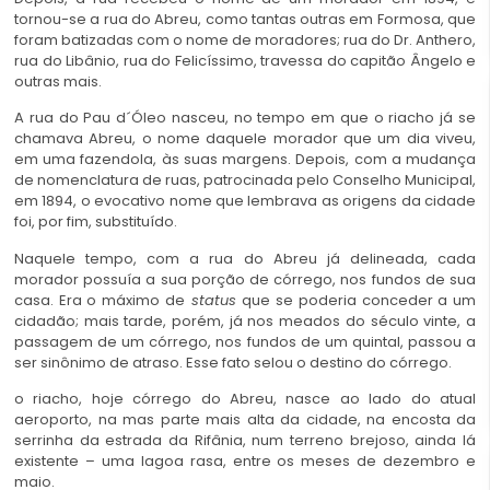
tornou-se a rua do Abreu, como tantas outras em Formosa, que
foram batizadas com o nome de moradores; rua do Dr. Anthero,
rua do Libânio, rua do Felicíssimo, travessa do capitão Ângelo e
outras mais.
A rua do Pau d´Óleo nasceu, no tempo em que o riacho já se
chamava Abreu, o nome daquele morador que um dia viveu,
em uma fazendola, às suas margens. Depois, com a mudança
de nomenclatura de ruas, patrocinada pelo Conselho Municipal,
em 1894, o evocativo nome que lembrava as origens da cidade
foi, por fim, substituído.
Naquele tempo, com a rua do Abreu já delineada, cada
morador possuía a sua porção de córrego, nos fundos de sua
casa. Era o máximo de
status
que se poderia conceder a um
cidadão; mais tarde, porém, já nos meados do século vinte, a
passagem de um córrego, nos fundos de um quintal, passou a
ser sinônimo de atraso. Esse fato selou o destino do córrego.
o riacho, hoje córrego do Abreu, nasce ao lado do atual
aeroporto, na mas parte mais alta da cidade, na encosta da
serrinha da estrada da Rifânia, num terreno brejoso, ainda lá
existente – uma lagoa rasa, entre os meses de dezembro e
maio.