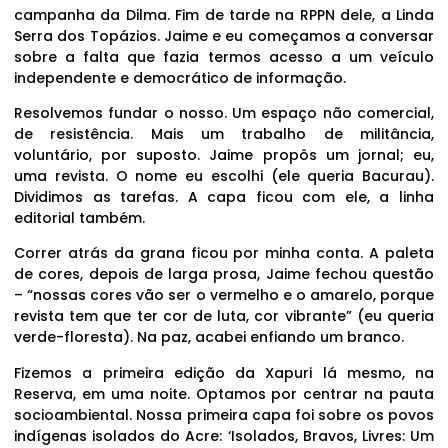
campanha da Dilma. Fim de tarde na RPPN dele, a Linda
Serra dos Topázios. Jaime e eu começamos a conversar
sobre a falta que fazia termos acesso a um veículo
independente e democrático de informação.
Resolvemos fundar o nosso. Um espaço não comercial,
de resistência. Mais um trabalho de militância,
voluntário, por suposto. Jaime propôs um jornal; eu,
uma revista. O nome eu escolhi (ele queria Bacurau).
Dividimos as tarefas. A capa ficou com ele, a linha
editorial também.
Correr atrás da grana ficou por minha conta. A paleta
de cores, depois de larga prosa, Jaime fechou questão
– “nossas cores vão ser o vermelho e o amarelo, porque
revista tem que ter cor de luta, cor vibrante” (eu queria
verde-floresta). Na paz, acabei enfiando um branco.
Fizemos a primeira edição da Xapuri lá mesmo, na
Reserva, em uma noite. Optamos por centrar na pauta
socioambiental. Nossa primeira capa foi sobre os povos
indígenas isolados do Acre: ‘Isolados, Bravos, Livres: Um