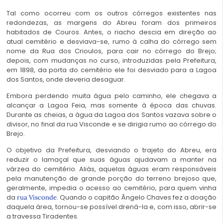
Tal como ocorreu com os outros córregos existentes nas
redondezas, as margens do Abreu foram dos primeiros
habitados de Couros. Antes, o riacho descia em direção ao
atual cemitério e desviava-se, rumo à calha do córrego sem
nome da Rua dos Crioulos, para cair no córrego do Brejo;
depois, com mudanças no curso, introduzidas pela Prefeitura,
em 1898, da porta do cemitério ele foi desviado para a Lagoa
dos Santos, onde deveria desaguar.
Embora perdendo muita água pelo caminho, ele chegava a
alcançar a Lagoa Feia, mas somente à época das chuvas.
Durante as cheias, a água da Lagoa dos Santos vazava sobre o
divisor, no final da rua Visconde e se dirigia rumo ao córrego do
Brejo.
O objetivo da Prefeitura, desviando o trajeto do Abreu, era
reduzir o lamaçal que suas águas ajudavam a manter na
várzea do cemitério. Aliás, aquelas águas eram responsáveis
pela manutenção de grande porção do terreno brejoso que,
geralmente, impedia o acesso ao cemitério, para quem vinha
da
. Quando o capitão Ângelo Chaves fez a doação
rua Visconde
daquela área, tornou-se possível drená-la e, com isso, abrir-se
a travessa Tiradentes.