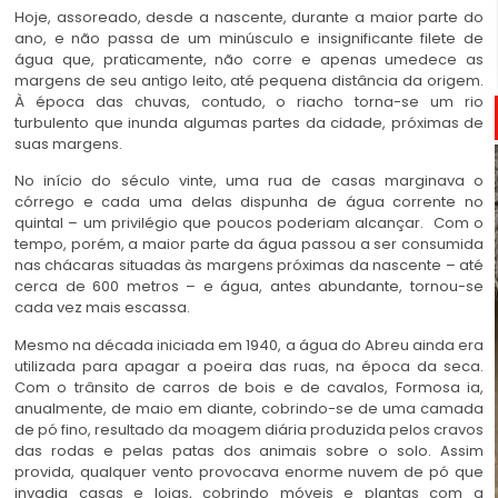
Hoje, assoreado, desde a nascente, durante a maior parte do
ano, e não passa de um minúsculo e insignificante filete de
água que, praticamente, não corre e apenas umedece as
margens de seu antigo leito, até pequena distância da origem.
À época das chuvas, contudo, o riacho torna-se um rio
turbulento que inunda algumas partes da cidade, próximas de
suas margens.
No início do século vinte, uma rua de casas marginava o
córrego e cada uma delas dispunha de água corrente no
quintal – um privilégio que poucos poderiam alcançar. Com o
tempo, porém, a maior parte da água passou a ser consumida
nas chácaras situadas às margens próximas da nascente – até
cerca de 600 metros – e água, antes abundante, tornou-se
cada vez mais escassa.
Mesmo na década iniciada em 1940, a água do Abreu ainda era
utilizada para apagar a poeira das ruas, na época da seca.
Com o trânsito de carros de bois e de cavalos, Formosa ia,
anualmente, de maio em diante, cobrindo-se de uma camada
de pó fino, resultado da moagem diária produzida pelos cravos
das rodas e pelas patas dos animais sobre o solo. Assim
provida, qualquer vento provocava enorme nuvem de pó que
invadia casas e lojas, cobrindo móveis e plantas com a