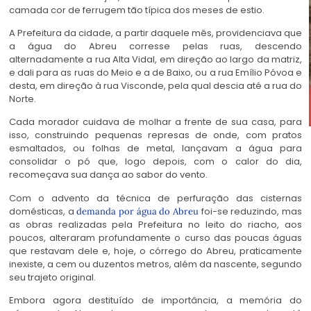
camada cor de ferrugem tão típica dos meses de estio.
A Prefeitura da cidade, a partir daquele mês, providenciava que
a água do Abreu corresse pelas ruas, descendo
alternadamente a rua Alta Vidal, em direção ao largo da matriz,
e dali para as ruas do Meio e a de Baixo, ou a rua Emílio Póvoa e
desta, em direção à rua Visconde, pela qual descia até a rua do
Norte.
Cada morador cuidava de molhar a frente de sua casa, para
isso, construindo pequenas represas de onde, com pratos
esmaltados, ou folhas de metal, lançavam a água para
consolidar o pó que, logo depois, com o calor do dia,
recomeçava sua dança ao sabor do vento.
Com o advento da técnica de perfuração das cisternas
domésticas, a
foi-se reduzindo, mas
demanda por água do Abreu
as obras realizadas pela Prefeitura no leito do riacho, aos
poucos, alteraram profundamente o curso das poucas águas
que restavam dele e, hoje, o córrego do Abreu, praticamente
inexiste, a cem ou duzentos metros, além da nascente, segundo
seu trajeto original.
Embora agora destituído de importância, a memória do