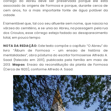
córrego do Abreu deve ser preservada porque ele está
associado às origens de Formosa e porque, durante cerca de
cem anos, foi a mais importante fonte de água potável da
cidade.
É lamentável que, tal coo seu afluente sem nome, que nascia na
várzea do cemitério, e se unia ao Abreu, na passagem pela rua
dos Crioulos, esse córrego esteja fadado ao desaparecimento
total, em pouco tempo.
NOTA DA REDAÇÃO:
Este texto compõe o capítulo “O Abreu” do
livro “Álbum de Formosa – um ensaio de história de
mentalidades”, obra póstuma do escritor formosense Alfredo A.
Saad (falecido em 2011), publicada pela família em maio de
2013.
Mapas
: Ensaio da reconstituição da planta de Formosa
(Cerca de 1920), conforme Alfredo A. Saad.