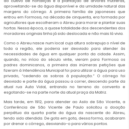
ao cultivo de hortaliças e à plantação de árvores frutíferas,
aproveitando-se da água disponível e da umidade natural das
margens do córrego. A primeira família de japoneses que
entrou em Formosa, na década de cinquenta, era formada por
agricultores que escolheram o Abreu para morar e plantar suas
hortas. Nessa época, a quase totalidade dos descendentes dos
moradores originais tinha já sido deslocada e não mais lá vivia.
Como o Abreu nasce num local cuja altura sobrepuja o nível de
toda a região, ele poderia ser desviado para atender às
necessidades de água em qualquer ponto da cidade. Assim,
quando, no início do século vinte, vieram para Formosa os
padres dominicanos, a primeira das inúmeras petições que
fizeram à Intendência Municipal foi para utilizar a água para uso
privado, “cedendo as sobras à população.” O córrego foi
desviado e parte da água passou a correr, descendo parte da
atual rua Auta Vidal, entrando no terreno do convento e
esgotando-se na parte norte da atual praça da Matriz.
Mais tarde, em 1912, para atender ao Asilo de São Vicente, a
Conferência de São Vicente de Paulo solicitou a doação
perpétua da quarta parte da água da nascente do Abreu,
tendo sido atendida. De gota em gota, dessa forma, acabaram
por drenar o córrego, desviando-o para vários pontos.