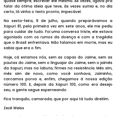
quase sempre, escrever ele mesmo. Às vezes, ligava pra
falar da ótima ideia que teve, às vezes sumia e, no dia
certo, lá vinha o texto pronto, impecável.
Na sexta-feira, 9 de julho, quando preparávamos a
Xapuri 81, pela primeira vez em sete anos, ele me pediu
para cuidar de tudo. Foi uma conversa triste, ele estava
agoniado com os rumos da doença e com a tragédia
que o Brasil enfrentava. Não falamos em morte, mas eu
sabia que era o fim.
Hoje, cá estamos nós, sem as capas do Jaime, sem as
pautas do Jaime, sem o linguajar do Jaime, sem o jaimês
da Xapuri, mas na labuta, firmes na resistência. Mês sim,
mês sim de novo, como você sonhava, Jaiminho,
carcamos porva e, enfim, chegamos à nossa edição
número 100. E, depois da Xapuri 100, como era desejo
seu, a gente segue esperneando.
Fica tranquilo, camarada, que por aqui tá tudo direitim.
Zezé Weiss