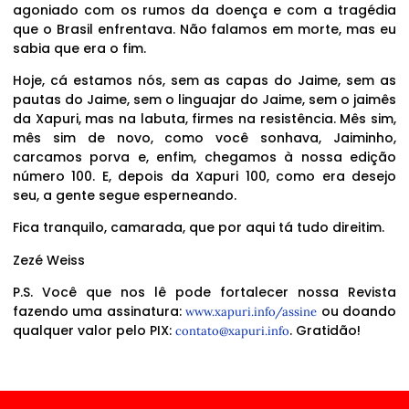
agoniado com os rumos da doença e com a tragédia
que o Brasil enfrentava. Não falamos em morte, mas eu
sabia que era o fim.
Hoje, cá estamos nós, sem as capas do Jaime, sem as
pautas do Jaime, sem o linguajar do Jaime, sem o jaimês
da Xapuri, mas na labuta, firmes na resistência. Mês sim,
mês sim de novo, como você sonhava, Jaiminho,
carcamos porva e, enfim, chegamos à nossa edição
número 100. E, depois da Xapuri 100, como era desejo
seu, a gente segue esperneando.
Fica tranquilo, camarada, que por aqui tá tudo direitim.
Zezé Weiss
P.S. Você que nos lê pode fortalecer nossa Revista
fazendo uma assinatura:
ou doando
www.xapuri.info/assine
qualquer valor pelo PIX:
. Gratidão!
contato@xapuri.info