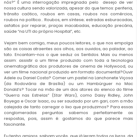
nós?” É uma interrogação impregnada pelo desejo de ver
nossa cultura sendo valorizada, apesar do que temos: periferia,
trânsito caótico, roubos em casas, roubos nos comércios,
roubos na política… Roubos, em síntese; estradas esburacadas,
asfaltos por reparar, praças inacabadas, educação precária,
saúde “na UTI do próprio Hospital”, etc.
Vejam bem comigo, meus poucos leitores, o que nos empolga
são as coisas atraentes aos olhos, aos ouvidos, ao paladar, ao
tato. Encantam-nos o que seduz os Sentidos. Mais ou menos
assim: assistir a um filme produzido com toda a tecnologia
cinematográfica dos produtores de cinema de Hollywood, ou
ver um filme nacional produzido em formato documental?Ouvir
Adele ou Daniel Costa? Comer um pastel na Lanchonete Viçosa
(da Rodoviária de Brasília) ou um Hambúrguer no Mac
Donald’s? Tocar na mão de um dos atores do elenco do filme
“Guerra nas Estrelas” (
Star Wars
), como Daisy Ridley, John
Boyega e Oscar Isaac, ou ser saudado por um gari, com a mão
calejada de tanto carregar o lixo que produzimos? Para essas
conglomeradas perguntas sabemos perfeitamente as
respostas, pois, assim é: gostamos do que parece mais
fascinante.
Eu tenho amigos, saibam vocês, que já leram todos os livros da