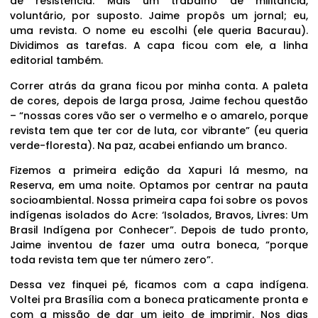
de resistência. Mais um trabalho de militância,
voluntário, por suposto. Jaime propôs um jornal; eu,
uma revista. O nome eu escolhi (ele queria Bacurau).
Dividimos as tarefas. A capa ficou com ele, a linha
editorial também.
Correr atrás da grana ficou por minha conta. A paleta
de cores, depois de larga prosa, Jaime fechou questão
– “nossas cores vão ser o vermelho e o amarelo, porque
revista tem que ter cor de luta, cor vibrante” (eu queria
verde-floresta). Na paz, acabei enfiando um branco.
Fizemos a primeira edição da Xapuri lá mesmo, na
Reserva, em uma noite. Optamos por centrar na pauta
socioambiental. Nossa primeira capa foi sobre os povos
indígenas isolados do Acre: ‘Isolados, Bravos, Livres: Um
Brasil Indígena por Conhecer”. Depois de tudo pronto,
Jaime inventou de fazer uma outra boneca, “porque
toda revista tem que ter número zero”.
Dessa vez finquei pé, ficamos com a capa indígena.
Voltei pra Brasília com a boneca praticamente pronta e
com a missão de dar um jeito de imprimir. Nos dias