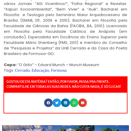
vários Jornais: “Alô Vicentinos!”, “Folha Regional” e Revistas:
“Xapuri Socioambiental”, “Bem Viver” e “Auê”; Bacharel em
Filosofia e Teologia pelo Seminário Maior Arquidiocesano de
Brasília (SMAB, DF, 2006 e 2010); Bacharel em Filosofia pela
Faculdade de Ciências da Bahia (FACIBA, BA, 2010); Licenciado
em Filosofia pela Faculdade Católica de Anápolis (em
conclusão); Especialista em Docência do Ensino Superior pela
Faculdade Mário Shenberg (FMS, 2011) e membro do Conselho
de “Pesquisas e Projetos” da UnB Cerrado e da Casa do Poeta
Brasileiro de Formosa-GO.
Capa:
“O Grito” – Edvard Munch – Munch Museum
Tags:
,
,
Cerrado
Educação
Formosa
GOSTOU DESTA MATÉRIA? ENTÃO, POR FAVOR, PASSA PRA FRENTE.
COMPARTILHE EM TODAS AS SUAS REDES. NÃO CUSTA NADA, É SÓ CLICAR!