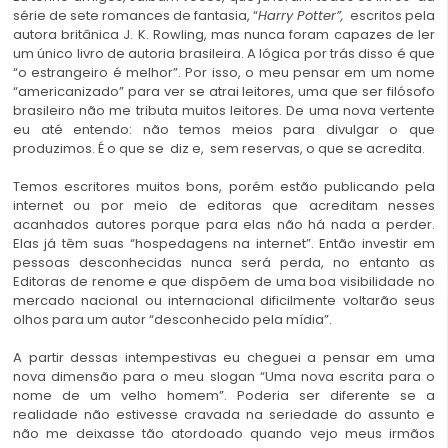
série de sete romances de fantasia, “
Harry Potter”,
escritos pela
autora britânica J. K. Rowling, mas nunca foram capazes de ler
um único livro de autoria brasileira. A lógica por trás disso é que
“o estrangeiro é melhor”. Por isso, o meu pensar em um nome
“americanizado” para ver se atrai leitores, uma que ser filósofo
brasileiro não me tributa muitos leitores. De uma nova vertente
eu até entendo: não temos meios para divulgar o que
produzimos. É o que se diz e, sem reservas, o que se acredita.
Temos escritores muitos bons, porém estão publicando pela
internet ou por meio de editoras que acreditam nesses
acanhados autores porque para elas não há nada a perder.
Elas já têm suas “hospedagens na internet”. Então investir em
pessoas desconhecidas nunca será perda, no entanto as
Editoras de renome e que dispõem de uma boa visibilidade no
mercado nacional ou internacional dificilmente voltarão seus
olhos para um autor “desconhecido pela mídia”.
A partir dessas intempestivas eu cheguei a pensar em uma
nova dimensão para o meu slogan “Uma nova escrita para o
nome de um velho homem”. Poderia ser diferente se a
realidade não estivesse cravada na seriedade do assunto e
não me deixasse tão atordoado quando vejo meus irmãos