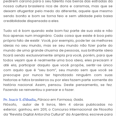
pedirem carona para o seu talento nas beiras das estradas da
nossa cultura brasileira rica de dons e carismas, mas que se
deixam afugentar pelo medo do diferente, aquele que mesmo
sendo bonito e bom se torna feio e sem utilidade pela baixa
credibilidade dispensada a eles.
Tudo só é bom quando este bom faz parte de sua vida e não
fica apenas num imaginário. Cada coisa que existe é boa pelo
próprio fato de existir. Você, por exemplo, pode ter as melhores
ideias no seu mundo, mas se seu mundo não fizer parte do
mundo de uma grande chusma de pessoas, sua brilhante ideia
ficará sendo exclusivamente ampla pra você, porém, para que
todos vejam que é realmente uma boa ideia, eles precisam ir
até ela, participar daquilo que você propõe, sentir-se único
com aquilo que é “seu bom”, seu mundo sem que você se
preocupe por nunca ter hipnotizado ninguém com suas
historias e fatos brasileiros ou por eles fazem parte somente da
história nacional. Assim, pensou. Deste pensamento, se fez.
Fazendo se reinventou o pensar e o fazer.
,
Pároco em Formosa, Goiás.
Pe. Joacir S. d’Abadia
Filósofo, autor de 9 livros, têm 4 obras publicadas no
exterior; ganhou, em 2011, o Concurso Internacional de Filosofia
da “Revista Digital Antorcha Cultural” da Argentina; escreve para