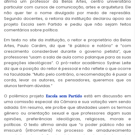
afirma um professor da Belas Artes, centro universitário
particular com cursos de comunicação, artes e arquitetura. Ele
não quer ter o nome divulgado por medo de represália.
Segundo docentes, a reitoria da instituição declarou apoio ao
projeto Escola sem Partido e pediu que não sejam feitos
comentários sobre política.
Em texto no site da instituição, o reitor e proprietário da Belas
Artes, Paulo Cardim, diz que “é público e notório” e “com
crescimento considerável durante o governo petista”, que
professores “usam a sala de aula como palanque para as suas
pregações ideológicas”. O pró-reitor acadêmico Sydnei Leite
diz que a posição do reitor é pessoal e não reflete o que ocorre
na faculdade. “Muito pelo contrário, a recomendação é puxar a
corda, levar os autores, os pensadores, queremos que os
alunos tenham dúvidas.”
O polêmico projeto
está em discussão em
Escola sem Partido
uma comissão especial da Câmara e sua votação vem sendo
adiada. Em resumo, ele proíbe que atividades usem os termos
gênero ou orientação sexual e que professores digam suas
opiniões, preferências ideológicas, religiosas, morais e
políticas. O texto afirma ainda que “o poder público não se
imiscuirá (intrometerá) no processo de amadurecimento