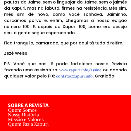
pautas do Jaime, sem o linguajar do Jaime, sem o jaimês
da Xapuri, mas na labuta, firmes na resistência. Mês sim,
mês sim de novo, como você sonhava, Jaiminho,
carcamos porva e, enfim, chegamos à nossa edição
número 100. E, depois da Xapuri 100, como era desejo
seu, a gente segue esperneando.
Fica tranquilo, camarada, que por aqui tá tudo direitim.
Zezé Weiss
P.S. Você que nos lê pode fortalecer nossa Revista
fazendo uma assinatura:
ou doando
www.xapuri.info/assine
qualquer valor pelo PIX:
. Gratidão!
contato@xapuri.info
SOBRE A REVISTA
Quem Somos
Nossa História
Missão e Valores
Quem Faz a Xapuri