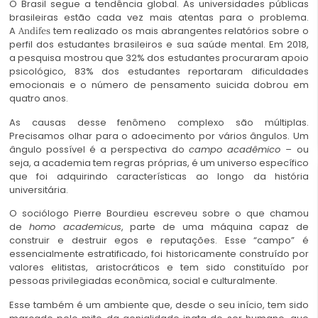
O Brasil segue a tendência global. As universidades públicas
brasileiras estão cada vez mais atentas para o problema.
A
tem realizado os mais abrangentes relatórios sobre o
Andifes
perfil dos estudantes brasileiros e sua saúde mental. Em 2018,
a pesquisa mostrou que 32% dos estudantes procuraram apoio
psicológico, 83% dos estudantes reportaram dificuldades
emocionais e o número de pensamento suicida dobrou em
quatro anos.
As causas desse fenômeno complexo são múltiplas.
Precisamos olhar para o adoecimento por vários ângulos. Um
ângulo possível é a perspectiva do
campo acadêmico –
ou
seja, a academia tem regras próprias, é um universo específico
que foi adquirindo características ao longo da história
universitária.
O sociólogo Pierre Bourdieu escreveu sobre o que chamou
de
homo academicus
, parte de uma máquina capaz de
construir e destruir egos e reputações. Esse “campo” é
essencialmente estratificado, foi historicamente construído por
valores elitistas, aristocráticos e tem sido constituído por
pessoas privilegiadas econômica, social e culturalmente.
Esse também é um ambiente que, desde o seu início, tem sido