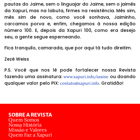
pautas do Jaime, sem o linguajar do Jaime, sem o jaimês
da Xapuri, mas na labuta, firmes na resistência. Mês sim,
mês sim de novo, como você sonhava, Jaiminho,
carcamos porva e, enfim, chegamos à nossa edição
número 100. E, depois da Xapuri 100, como era desejo
seu, a gente segue esperneando.
Fica tranquilo, camarada, que por aqui tá tudo direitim.
Zezé Weiss
P.S. Você que nos lê pode fortalecer nossa Revista
fazendo uma assinatura:
ou doando
www.xapuri.info/assine
qualquer valor pelo PIX:
. Gratidão!
contato@xapuri.info
SOBRE A REVISTA
Quem Somos
Nossa História
Missão e Valores
Quem Faz a Xapuri