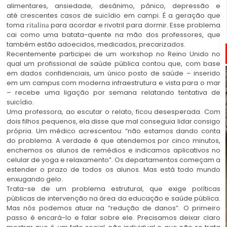
alimentares, ansiedade, desânimo, pânico, depressão e
até crescentes casos de suicídio em campi. É a geração que
toma
para acordar e rivotril para dormir. Esse problema
ritalina
cai como uma batata-quente na mão dos professores, que
também estão adoecidos, medicados, precarizados.
Recentemente participei de um workshop no Reino Unido no
qual um profissional de saúde pública contou que, com base
em dados confidenciais, um único posto de saúde – inserido
em um campus com moderna infraestrutura e vista para o mar
– recebe uma ligação por semana relatando tentativa de
suicídio.
Uma professora, ao escutar o relato, ficou desesperada. Com
dois filhos pequenos, ela disse que mal conseguia lidar consigo
própria. Um médico acrescentou: “não estamos dando conta
do problema. A verdade é que atendemos por cinco minutos,
enchemos os alunos de remédios e indicamos aplicativos no
celular de yoga e relaxamento”. Os departamentos começam a
estender o prazo de todos os alunos. Mas está todo mundo
enxugando gelo.
Trata-se de um problema estrutural, que exige políticas
públicas de intervenção na área da educação e saúde pública.
Mas nós podemos atuar na “redução de danos”. O primeiro
passo é encará-lo e falar sobre ele. Precisamos deixar claro