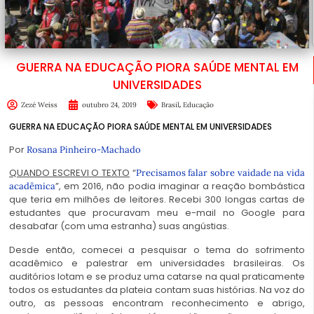
GUERRA NA EDUCAÇÃO PIORA SAÚDE MENTAL EM
UNIVERSIDADES
,
Zezé Weiss
outubro 24, 2019
Brasil
Educação
GUERRA NA EDUCAÇÃO PIORA SAÚDE MENTAL EM UNIVERSIDADES
Por
Rosana Pinheiro-Machado
QUANDO ESCREVI O TEXTO
“
Precisamos falar sobre vaidade na vida
”, em 2016, não podia imaginar a reação bombástica
acadêmica
que teria em milhões de leitores. Recebi 300 longas cartas de
estudantes que procuravam meu e-mail no Google para
desabafar (com uma estranha) suas angústias.
Desde então, comecei a pesquisar o tema do sofrimento
acadêmico e palestrar em universidades brasileiras. Os
auditórios lotam e se produz uma catarse na qual praticamente
todos os estudantes da plateia contam suas histórias. Na voz do
outro, as pessoas encontram reconhecimento e abrigo,