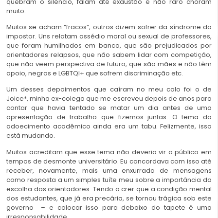
quebram o silêncio, falam até exaustão e não raro choram
muito.
Muitos se acham “fracos”, outros dizem sofrer da síndrome do
impostor. Uns relatam assédio moral ou sexual de professores,
que foram humilhados em banca, que são prejudicados por
orientadores relapsos, que não sabem lidar com competição,
que não veem perspectiva de futuro, que são mães e não têm
apoio, negros e LGBTQI+ que sofrem discriminação etc.
Um desses depoimentos que caíram no meu colo foi o de
Joice*, minha ex-colega que me escreveu depois de anos para
contar que havia tentado se matar um dia antes de uma
apresentação de trabalho que fizemos juntas. O tema do
adoecimento acadêmico ainda era um tabu. Felizmente, isso
está mudando.
Muitos acreditam que esse tema não deveria vir a público em
tempos de desmonte universitário. Eu concordava com isso até
receber, novamente, mais uma enxurrada de mensagens
como resposta a um simples tuíte meu sobre a importância da
escolha dos orientadores. Tendo a crer que a condição mental
dos estudantes, que já era precária, se tornou trágica sob este
governo – e colocar isso para debaixo do tapete é uma
irresponsabilidade.