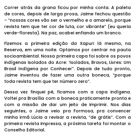
Correr atrás da grana ficou por minha conta. A paleta
de cores, depois de larga prosa, Jaime fechou questão
– “nossas cores vão ser o vermelho e o amarelo, porque
revista tem que ter cor de luta, cor vibrante” (eu queria
verde-floresta). Na paz, acabei enfiando um branco.
Fizemos a primeira edição da Xapuri lá mesmo, na
Reserva, em uma noite. Optamos por centrar na pauta
socioambiental. Nossa primeira capa foi sobre os povos
indígenas isolados do Acre: ‘Isolados, Bravos, Livres: Um
Brasil Indígena por Conhecer”. Depois de tudo pronto,
Jaime inventou de fazer uma outra boneca, “porque
toda revista tem que ter número zero”.
Dessa vez finquei pé, ficamos com a capa indígena.
Voltei pra Brasília com a boneca praticamente pronta e
com a missão de dar um jeito de imprimir. Nos dias
seguintes, o Jaime veio pra Formosa, pra convencer
minha irmã Lúcia a revisar a revista, “de grátis”. Com a
primeira revista impressa, a próxima tarefa foi montar o
Conselho Editorial.