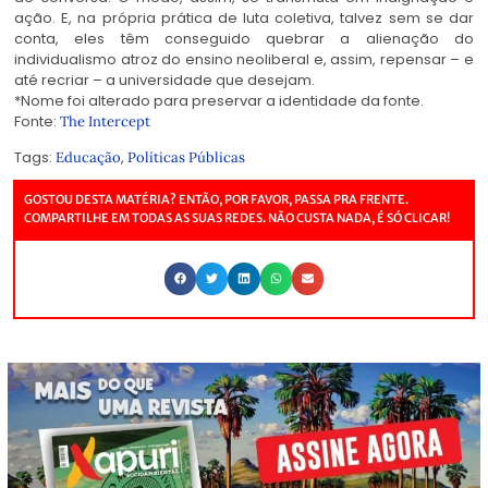
ação. E, na própria prática de luta coletiva, talvez sem se dar
conta, eles têm conseguido quebrar a alienação do
individualismo atroz do ensino neoliberal e, assim, repensar – e
até recriar – a universidade que desejam.
*Nome foi alterado para preservar a identidade da fonte.
Fonte:
The Intercept
Tags:
,
Educação
Políticas Públicas
GOSTOU DESTA MATÉRIA? ENTÃO, POR FAVOR, PASSA PRA FRENTE.
COMPARTILHE EM TODAS AS SUAS REDES. NÃO CUSTA NADA, É SÓ CLICAR!