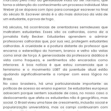
marcado pelo mito da genialidade inata do ser humano, que
torna a obtenção do conhecimento um processo individual. Max
Weber já se dopava com ópio para conseguir escrever no final
do século 19. Escrever ainda é o ato mais doloroso da vida de
um estudante, a prova de fogo.
Há séculos, há ocorrências de orientadores semideuses que
maltratam estudantes. Esses são os calhordas, como diz a
jornalista Kelly Becker. Estudantes aprendem a admirar
professores calhordas que, por sua vez, protegem estudantes
calhordas. A crueldade e a postura distante do professor que
encarna o estereótipo do homem, branco e velho são vistas
como sinal de força. A generosidade da professora didática é
vista como fraqueza, e sentimentos são encarados como
inferiores. A boa notícia é que estou convencida que o
feminismo e o movimento LGBT da juventude atual estão
ajudando significativamente a romper com essa lógica no
Brasil.
No caso brasileiro, há uma particularidade importante: as
políticas de acesso ao ensino superior. Se estudantes europeus
adoecem porque sentem saudade de casa, no nosso caso o
deslocamento que afeta os estudantes não é geográfico, mas
social. O Brasil viveu uma fase de crescimento, inclusão social e
popularização universitária, mas os campi continuaram com