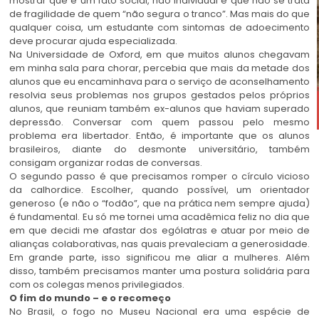
mostrar que é um fato social, não individual e que não se trata
de fragilidade de quem “não segura o tranco”. Mas mais do que
qualquer coisa, um estudante com sintomas de adoecimento
deve procurar ajuda especializada.
Na Universidade de Oxford, em que muitos alunos chegavam
em minha sala para chorar, percebia que mais da metade dos
alunos que eu encaminhava para o serviço de aconselhamento
resolvia seus problemas nos grupos gestados pelos próprios
alunos, que reuniam também ex-alunos que haviam superado
depressão. Conversar com quem passou pelo mesmo
problema era libertador. Então, é importante que os alunos
brasileiros, diante do desmonte universitário, também
consigam organizar rodas de conversas.
O segundo passo é que precisamos romper o círculo vicioso
da calhordice. Escolher, quando possível, um orientador
generoso (e não o “fodão”, que na prática nem sempre ajuda)
é fundamental. Eu só me tornei uma acadêmica feliz no dia que
em que decidi me afastar dos ególatras e atuar por meio de
alianças colaborativas, nas quais prevaleciam a generosidade.
Em grande parte, isso significou me aliar a mulheres. Além
disso, também precisamos manter uma postura solidária para
com os colegas menos privilegiados.
O fim do mundo – e o recomeço
No Brasil, o fogo no Museu Nacional era uma espécie de