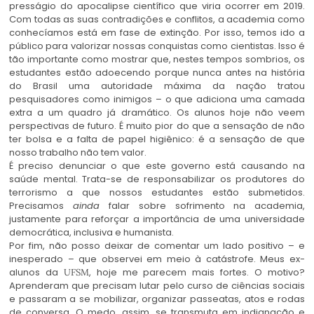
presságio do apocalipse científico que viria ocorrer em 2019.
Com todas as suas contradições e conflitos, a academia como
conhecíamos está em fase de extinção. Por isso, temos ido a
público para valorizar nossas conquistas como cientistas. Isso é
tão importante como mostrar que, nestes tempos sombrios, os
estudantes estão adoecendo porque nunca antes na história
do Brasil uma autoridade máxima da nação tratou
pesquisadores como inimigos – o que adiciona uma camada
extra a um quadro já dramático. Os alunos hoje não veem
perspectivas de futuro. É muito pior do que a sensação de não
ter bolsa e a falta de papel higiênico: é a sensação de que
nosso trabalho não tem valor.
É preciso denunciar o que este governo está causando na
saúde mental. Trata-se de responsabilizar os produtores do
terrorismo a que nossos estudantes estão submetidos.
Precisamos
ainda
falar sobre sofrimento na academia,
justamente para reforçar a importância de uma universidade
democrática, inclusiva e humanista.
Por fim, não posso deixar de comentar um lado positivo – e
inesperado – que observei em meio à catástrofe. Meus ex-
alunos da
, hoje me parecem mais fortes. O motivo?
UFSM
Aprenderam que precisam lutar pelo curso de ciências sociais
e passaram a se mobilizar, organizar passeatas, atos e rodas
de conversa. O medo, assim, se transmuta em indignação e