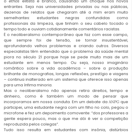
o
ethos
elitista e branco, causando um choque nos novos
entrantes. Seja nas universidades privadas ou nas públicas,
dezenas de relatos que chegaram até a mim eram muito
semelhantes: estudantes negras confundidas como
profissionais da limpeza, que tinham o seu cabelo tocado o
tempo todo e ouviam cotidianamente comentários racistas.
É o neoliberalismo contemporâneo que faz com esse campo,
que sempre foi de tensão, se tornar insustentável,
aprofundando velhos problemas e criando outros. Diversos
especialistas têm entendido que o problema da saúde mental
piora no século 21 porque hoje se pede muito mais de um
estudante em menos tempo. Ou seja, nosso imaginário
romântico sobre a vida acadêmica – sobre a produção
brilhante de monografias, longas reflexões, prestígio e viagens
– continua inalterado em um sistema que oferece isso apenas
para uma ínfima minoria.
Mas o neoliberalismo não apenas retira direitos, tempo e
dinheiro, como é também um modo de pensar que
incorporamos em nossa conduta. Em um debate da
que
ANPG
participei, uma estudante negra com um filho no colo, pegou o
microfone e fez um depoimento comovente: “dos professores a
gente espera pouco, mas o que me dói é ver a competição
reproduzida pelos colegas”.
Tudo isso resulta em estudantes com insônia, distúrbios