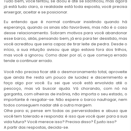
Tudo bem, você tentou, se doou e até se sacrificou, mas agora
já está tudo claro, a realidade está toda exposta, você precisa
enxergar, aceitar e se posicionar.
Eu entendo que é normal continuar insistindo quando há
esperança, quando os sinais são favoráveis, mas não é o caso
desse relacionamento. Sobram motivos para você abandonar
esse barco, aliás, pensando bem, já era para ter desistido, mas
você acreditou que seria capaz de tirar leite de pedra. Desde o
início, a sua intuição avisou que algo estava fora dos trilhos,
mas você a ignorou. Como dizer por aí, o que começa errado
tende a continuar errado.
Você não precisa ficar até o desmoronamento total, aproveite
que ainda lhe resta um pouco de lucidez e discernimento e
faça algo por você. Eu sei que você está envolvida até o
pescoço, mas vá buscar ajuda. Vá chorando, com nó na
garganta, com olheiras de insônia, não importa o seu estado, o
importante é resgatar-se. Não espere o barco naufragar, nem
todos conseguem nadar até a outra margem.
Olhe para si, pense em todas as perversidades e abuso que
você tem tolerado e responda: é isso que você quer para a sua
vida futura? Você merece isso? Precisa disso? É justo isso?
A partir das respostas, decida-se.