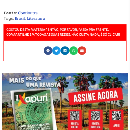
Fonte:
Contioutra
Tags:
,
Brasil
Literatura
GOSTOU DESTA MATÉRIA? ENTÃO, POR FAVOR, PASSA PRA FRENTE.
COMPARTILHE EM TODAS AS SUAS REDES. NÃO CUSTA NADA, É SÓ CLICAR!