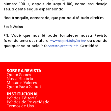
número 100. E, depois da Xapuri 100, como era desejo
seu, a gente segue esperneando.
Fica tranquilo, camarada, que por aqui tá tudo direitim.
Zezé Weiss
P.S. Você que nos lê pode fortalecer nossa Revista
fazendo uma assinatura:
ou doando
www.xapuri.info/assine
qualquer valor pelo PIX:
. Gratidão!
contato@xapuri.info
SOBRE A REVISTA
Quem Somos
Nossa História
Missão e Valores
Quem Faz a Xapuri
INSTITUCIONAL
Política Editorial
Política de Privacidade
Termos de Uso