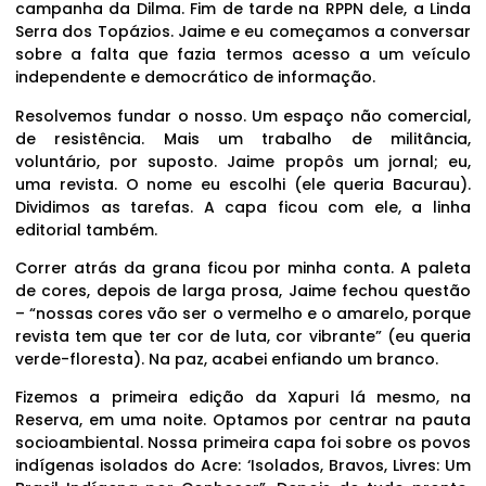
campanha da Dilma. Fim de tarde na RPPN dele, a Linda
Serra dos Topázios. Jaime e eu começamos a conversar
sobre a falta que fazia termos acesso a um veículo
independente e democrático de informação.
Resolvemos fundar o nosso. Um espaço não comercial,
de resistência. Mais um trabalho de militância,
voluntário, por suposto. Jaime propôs um jornal; eu,
uma revista. O nome eu escolhi (ele queria Bacurau).
Dividimos as tarefas. A capa ficou com ele, a linha
editorial também.
Correr atrás da grana ficou por minha conta. A paleta
de cores, depois de larga prosa, Jaime fechou questão
– “nossas cores vão ser o vermelho e o amarelo, porque
revista tem que ter cor de luta, cor vibrante” (eu queria
verde-floresta). Na paz, acabei enfiando um branco.
Fizemos a primeira edição da Xapuri lá mesmo, na
Reserva, em uma noite. Optamos por centrar na pauta
socioambiental. Nossa primeira capa foi sobre os povos
indígenas isolados do Acre: ‘Isolados, Bravos, Livres: Um