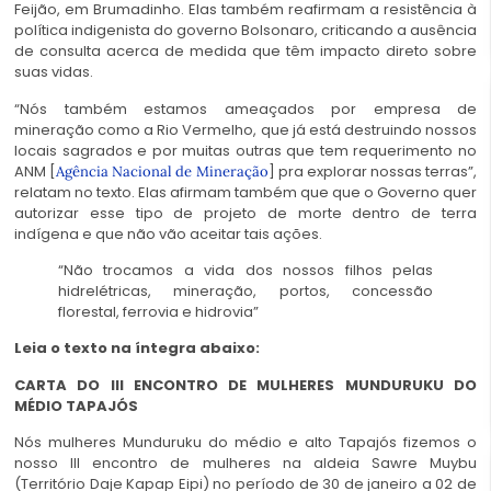
Feijão, em Brumadinho. Elas também reafirmam a resistência à
política indigenista do governo Bolsonaro, criticando a ausência
de consulta acerca de medida que têm impacto direto sobre
suas vidas.
“Nós também estamos ameaçados por empresa de
mineração como a Rio Vermelho, que já está destruindo nossos
locais sagrados e por muitas outras que tem requerimento no
ANM [
] pra explorar nossas terras”,
Agência Nacional de Mineração
relatam no texto. Elas afirmam também que que o Governo quer
autorizar esse tipo de projeto de morte dentro de terra
indígena e que não vão aceitar tais ações.
“Não trocamos a vida dos nossos filhos pelas
hidrelétricas, mineração, portos, concessão
florestal, ferrovia e hidrovia”
Leia o texto na íntegra abaixo:
CARTA DO III ENCONTRO DE MULHERES MUNDURUKU DO
MÉDIO TAPAJÓS
Nós mulheres Munduruku do médio e alto Tapajós fizemos o
nosso III encontro de mulheres na aldeia Sawre Muybu
(Território Daje Kapap Eipi) no período de 30 de janeiro a 02 de