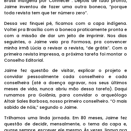
Brasil Indígena por Conhecer”. Depois de tudo pronto,
Jaime inventou de fazer uma outra boneca, “porque
toda revista tem que ter número zero”.
Dessa vez finquei pé, ficamos com a capa indígena.
Voltei pra Brasília com a boneca praticamente pronta e
com a missão de dar um jeito de imprimir. Nos dias
seguintes, o Jaime veio pra Formosa, pra convencer
minha irmã Lúcia a revisar a revista, “de grátis”. Com a
primeira revista impressa, a próxima tarefa foi montar o
Conselho Editorial.
Jaime fez questão de visitar, explicar o projeto e
convidar pessoalmente cada conselheiro e cada
conselheira (até a doença agravar, nos seus últimos
meses de vida, nunca abriu mão dessa tarefa). Daqui
rumamos pra Goiânia, para convidar o arqueólogo
Altair Sales Barbosa, nosso primeiro conselheiro. “O mais
sabido de nóis,” segundo o Jaime.
Trilhamos uma linda jornada. Em 80 meses, Jaime fez
questão de decidir, mensalmente, o tema da capa e,
quase sempre, escrever ele mesmo. Às vezes, ligava pra