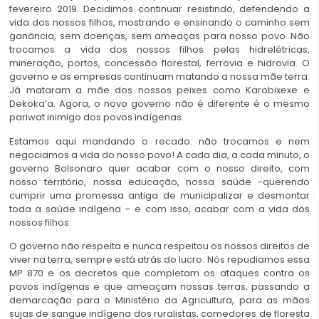
fevereiro 2019. Decidimos continuar resistindo, defendendo a
vida dos nossos filhos, mostrando e ensinando o caminho sem
ganância, sem doenças, sem ameaças para nosso povo. Não
trocamos a vida dos nossos filhos pelas hidrelétricas,
mineração, portos, concessão florestal, ferrovia e hidrovia. O
governo e as empresas continuam matando a nossa mãe terra.
Já mataram a mãe dos nossos peixes como Karobixexe e
Dekoka’a. Agora, o novo governo não é diferente é o mesmo
pariwat inimigo dos povos indígenas.
Estamos aqui mandando o recado: não trocamos e nem
negociamos a vida do nosso povo! A cada dia, a cada minuto, o
governo Bolsonaro quer acabar com o nosso direito, com
nosso território, nossa educação, nossa saúde -querendo
cumprir uma promessa antiga de municipalizar e desmontar
toda a saúde indígena – e com isso, acabar com a vida dos
nossos filhos.
O governo não respeita e nunca respeitou os nossos direitos de
viver na terra, sempre está atrás do lucro. Nós repudiamos essa
MP 870 e os decretos que completam os ataques contra os
povos indígenas e que ameaçam nossas terras, passando a
demarcação para o Ministério da Agricultura, para as mãos
sujas de sangue indígena dos ruralistas, comedores de floresta