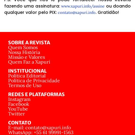
fazendo uma assinatura:
ou doando
www.xapuri.info/assine
qualquer valor pelo PIX:
. Gratidão!
contato@xapuri.info
SOBRE A REVISTA
Quem Somos
Nossa História
Missão e Valores
Quem Faz a Xapuri
INSTITUCIONAL
Política Editorial
Política de Privacidade
Termos de Uso
REDES E PLATAFORMAS
Instagram
Facebook
YouTube
Twitter
CONTATO
E-mail: contato@xapuri.info
WhatsApp: +55 61 99991-1563