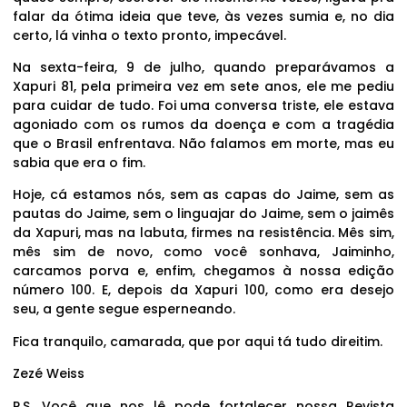
falar da ótima ideia que teve, às vezes sumia e, no dia
certo, lá vinha o texto pronto, impecável.
Na sexta-feira, 9 de julho, quando preparávamos a
Xapuri 81, pela primeira vez em sete anos, ele me pediu
para cuidar de tudo. Foi uma conversa triste, ele estava
agoniado com os rumos da doença e com a tragédia
que o Brasil enfrentava. Não falamos em morte, mas eu
sabia que era o fim.
Hoje, cá estamos nós, sem as capas do Jaime, sem as
pautas do Jaime, sem o linguajar do Jaime, sem o jaimês
da Xapuri, mas na labuta, firmes na resistência. Mês sim,
mês sim de novo, como você sonhava, Jaiminho,
carcamos porva e, enfim, chegamos à nossa edição
número 100. E, depois da Xapuri 100, como era desejo
seu, a gente segue esperneando.
Fica tranquilo, camarada, que por aqui tá tudo direitim.
Zezé Weiss
P.S. Você que nos lê pode fortalecer nossa Revista