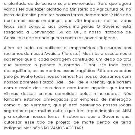
e plantadores de cana e soja envenenadas. Será que agora
vamos ter que fazer plantão no Ministério da Agricultura ou no
Incra de Brasília para ter nossas terras demarcadas? Nós não
aceitamos essas mudanças que vão impactar nossas vidas
feitas sem consulta aos povos indígenas. O Governo está
rasgando a Convenção 169 da OIT, o nosso Protocolo de
Consulta e declarando guerra contra os povos indígenas.
Além de tudo, os políticos e empresários são surdos aos
reclames da nossa Awaidip (floresta). Mas nós a escutamos e
sabemos que a cada barragem construída, um dedo do tatu
que sustenta o planeta é cortado. É por isso todo esse
desequilíbrio, essas mortes, essas tragédias. São provocadas
pelo pariwat e todos nós sofremos. Nós nos solidarizamos com
nossos parentes Pataxó Hãe Hãe Hãe e Krenak, que sofrem
com a morte dos seus rios e com todos aqueles que foram
vítimas desses crimes cometidos pelas mineradoras. Nós
também estamos ameaçados por empresa de mineração
como a Rio Vermelho, que já está destruindo nossos locais
sagrados e por muitas outras que tem requerimento no ANM
pra explorar nossas terras. E sabemos que o Governo quer
autorizar esse tipo de projeto de morte dentro de terra
indígena. Mas nós NÃO VAMOS ACEITAR!