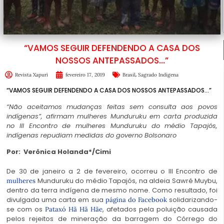
“VAMOS SEGUIR DEFENDENDO A CASA DOS
NOSSOS ANTEPASSADOS…”
,
Revista Xapuri
fevereiro 17, 2019
Brasil
Sagrado Indígena
“VAMOS SEGUIR DEFENDENDO A CASA DOS NOSSOS ANTEPASSADOS…”
“Não aceitamos mudanças feitas sem consulta aos povos
indígenas”, afirmam mulheres Munduruku em carta produzida
no III Encontro de mulheres Munduruku do médio Tapajós,
indígenas repudiam medidas do governo Bolsonaro
Por: Verônica Holanda*/Cimi
De 30 de janeiro a 2 de fevereiro, ocorreu o III Encontro de
Munduruku do médio Tapajós, na aldeia Sawré Muybu,
mulheres
dentro da terra indígena de mesmo nome. Como resultado, foi
divulgada uma carta em sua
solidarizando-
página do Facebook
se com os
, afetados pela poluição causada
Pataxó Hã Hã Hãe
pelos rejeitos de mineração da barragem do Córrego do