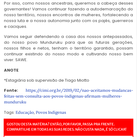
Por isso, como nossos ancestrais, queremos a cabeça desses
governantes! Vamos continuar fazendo a autodemarcação do
nosso território, nossos encontros de mulheres, fortalecendo a
nossa luta e a nossa autonomia junto com os pajés, guerreiros
e caciques.
Vamos seguir defendendo a casa dos nossos antepassados,
do nosso povo Munduruku para que as futuras gerações,
nossos filhos e netos, tenham o território garantido, possam
continuar existindo do nosso modo e cultivando nosso bem
viver. SAWE.
ANOTE
:
*Estagiária sob supervisão de Tiago Miotto
Fonte:
https://cimi.org.br/2019/02/nao-aceitamos-mudancas-
feitas-sem-consulta-aos-povos-indigenas-afirmam-mulheres-
munduruku
Tags:
,
Educação
Povos Indígenas
GOSTOU DESTA MATÉRIA? ENTÃO, POR FAVOR, PASSA PRA FRENTE.
COMPARTILHE EM TODAS AS SUAS REDES. NÃO CUSTA NADA, É SÓ CLICAR!